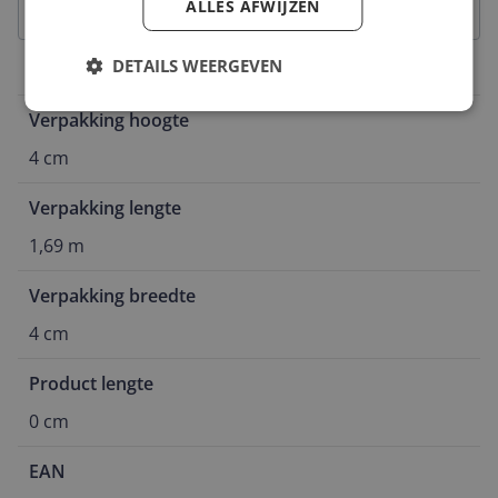
ALLES AFWIJZEN
DETAILS WEERGEVEN
Productafmetingen
Verpakking hoogte
4 cm
Verpakking lengte
1,69 m
Verpakking breedte
4 cm
Product lengte
0 cm
EAN