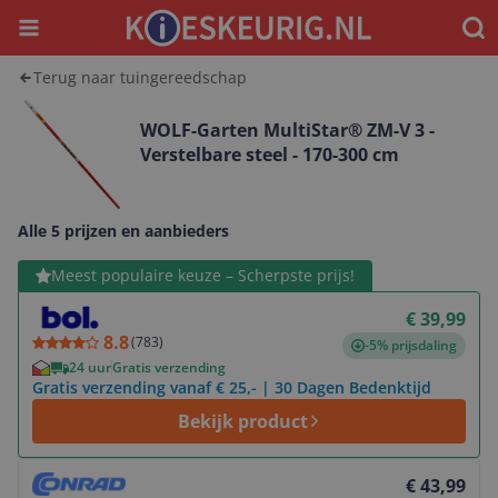
Menu
Waar
Terug naar tuingereedschap
WOLF-Garten MultiStar® ZM-V 3 -
Verstelbare steel - 170-300 cm
Alle 5 prijzen en aanbieders
Bekijk product
Meest populaire keuze – Scherpste prijs!
€ 39,99
8.8
(
783
)
-5% prijsdaling
24 uur
Gratis verzending
Gratis verzending vanaf € 25,- | 30 Dagen Bedenktijd
Bekijk product
Bekijk product
€ 43,99