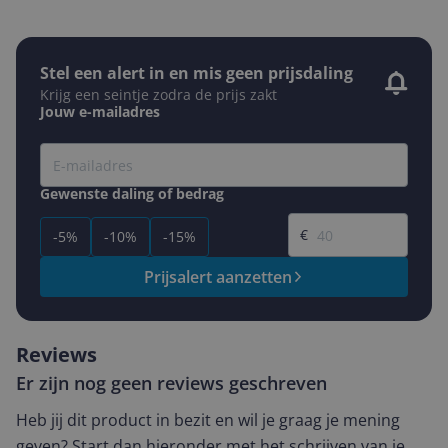
Stel een alert in en mis geen prijsdaling
Krijg een seintje zodra de prijs zakt
Jouw e-mailadres
Gewenste daling of bedrag
Gewenste prijs
€
-5%
-10%
-15%
Prijsalert aanzetten
Reviews
Er zijn nog geen reviews geschreven
Heb jij dit product in bezit en wil je graag je mening
geven? Start dan hieronder met het schrijven van je