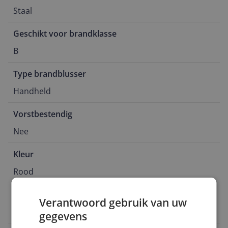
Staal
Geschikt voor brandklasse
B
Type brandblusser
Handheld
Vorstbestendig
Nee
Kleur
Rood
Ophangbaar
Verantwoord gebruik van uw
Ja
gegevens