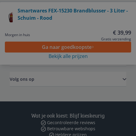
Bekijk product
Smartwares FEX-15230 Brandblusser - 3 Liter -
Schuim - Rood
Service
€ 39,99
Morgen in huis
Algemeen
Gratis verzending
Ga naar goedkoopste
Bekijk alle prijzen
Zakelijk
Volg ons op
Wat je ook kiest: Blijf kieskeurig
Gecontroleerde reviews
Betrouwbare webshops
Heldere prijzen