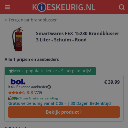
Menu
Waar
Terug naar brandblusser
Smartwares FEX-15230 Brandblusser -
3 Liter - Schuim - Rood
Alle 1 prijzen en aanbieders
Bekijk product
Meest populaire keuze – Scherpste prijs!
€ 39,99
bol.
·
Bekende aanbieder
8.8
(
779
)
24 uur
Gratis verzending
Gratis verzending vanaf € 25,- | 30 Dagen Bedenktijd
Bekijk product