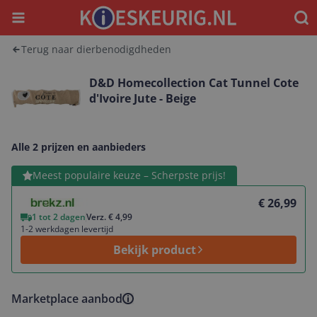
Menu
Waar
Terug naar dierbenodigdheden
D&D Homecollection Cat Tunnel Cote
d'Ivoire Jute - Beige
Alle 2 prijzen en aanbieders
Bekijk product
Meest populaire keuze – Scherpste prijs!
€ 26,99
1 tot 2 dagen
Verz. € 4,99
1-2 werkdagen levertijd
Bekijk product
Marketplace aanbod