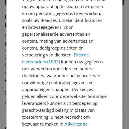
op uw apparaat op te slaan en te openen
en om persoonsgegevens te verwerken,
Reviews
zoals uw IP-adres, unieke identificatoren
Er zijn nog geen reviews geschreven
en browsegegevens, voor
gepersonaliseerde advertenties en
Heb jij dit product in bezit en wil je graag je mening
content, meting van advertenties en
geven? Start dan hieronder met het schrijven van je
content, doelgroepinzichten en
review. Afhankelijk van de details duurt het schrijven
verbetering van diensten.
Externe
van een review gemiddeld tussen de 3 en 10 minuten.
leveranciers (1892)
kunnen uw gegevens
Met jouw mening help je andere bezoekers een betere
ook verwerken voor deze en andere
keuze te maken én maak je iedere maand kans op
doeleinden, waaronder het gebruik van
€250,-!
Klik hier voor de actievoorwaarden.
nauwkeurige geolocatiegegevens en
apparaateigenschappen. Uw keuzes
Cijfer
gelden alleen voor deze website. Sommige
Welk cijfer geef jij dit product?
leveranciers kunnen zich beroepen op
gerechtvaardigd belang in plaats van
1
2
3
4
5
6
7
8
9
10
toestemming; u hebt het recht om
bezwaar te maken in
Advertentie-
Vraag 1 van 4
Specificaties