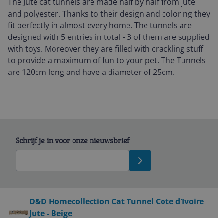
The Jute cat tunnels are made half by half from jute
and polyester. Thanks to their design and coloring they
fit perfectly in almost every home. The tunnels are
designed with 5 entries in total - 3 of them are supplied
with toys. Moreover they are filled with crackling stuff
to provide a maximum of fun to your pet. The Tunnels
are 120cm long and have a diameter of 25cm.
Schrijf je in voor onze nieuwsbrief
Bekijk product
D&D Homecollection Cat Tunnel Cote d'Ivoire
Jute - Beige
Service