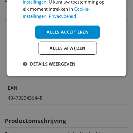
instellingen
. U kunt uw toestemming op
elk moment intrekken in
Cookie-
instellingen
.
Privacybeleid
Algemeen
ALLES ACCEPTEREN
Type product
ALLES AFWIJZEN
Speelgoed
DETAILS WEERGEVEN
Diersoort
Kat
EAN
4047059436448
Productomschrijving