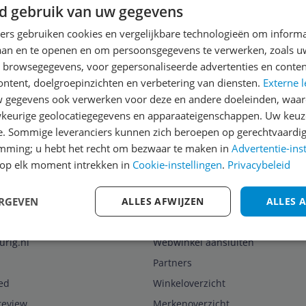
d gebruik van uw gegevens
ners gebruiken cookies en vergelijkbare technologieën om inform
laan en te openen en om persoonsgegevens te verwerken, zoals uw
n browsegegevens, voor gepersonaliseerde advertenties en conten
ontent, doelgroepinzichten en verbetering van diensten.
Externe l
gegevens ook verwerken voor deze en andere doeleinden, waar
keurige geolocatiegegevens en apparaateigenschappen. Uw keuze
e. Sommige leveranciers kunnen zich beroepen op gerechtvaardig
emming; u hebt het recht om bezwaar te maken in
voor onze nieuwsbrief
Advertentie-ins
A
op elk moment intrekken in
Cookie-instellingen
.
Privacybeleid
ERGEVEN
ALLES AFWIJZEN
ALLES 
Zakelijk
urig.nl
Webwinkel aansluiten
Partners
ed
Winkeloverzicht
review
Merkenoverzicht