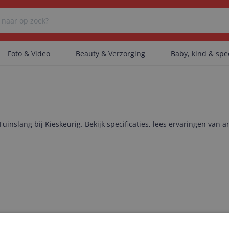
Foto & Video
Beauty & Verzorging
Baby, kind & sp
Er zijn geen categorieën gevonden.
uinslang bij Kieskeurig. Bekijk specificaties, lees ervaringen van a
Er zijn geen producten gevonden.
Er zijn geen artikelen gevonden.