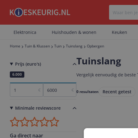
Elektronica
Huishouden & wonen
Keuken
Home
Tuin & Klussen
Tuin
Tuinslang
Opbergen
Tuinslang
Prijs (euro's)
1
6.000
Vergelijk eenvoudig de beste T
€
€
Recent getest
0 resultaten
Minimale reviewscore
Ga direct naar