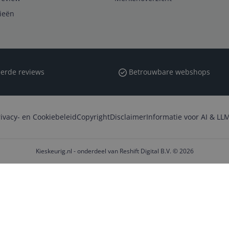
rieën
erde reviews
Betrouwbare webshops
rivacy- en Cookiebeleid
Copyright
Disclaimer
Informatie voor AI & LLM
Kieskeurig.nl - onderdeel van Reshift Digital B.V. © 2026