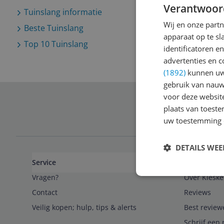
Verantwoor
Tuinslang
informatie
Wij en onze part
Beste
Tuinslang
apparaat op te s
Top 10
Tuinslang
identificatoren e
advertenties en c
(1892)
kunnen uw 
gebruik van nauw
voor deze websit
plaats van toest
Schrijf je in 
uw toestemming 
DETAILS WE
Service
Algemeen
Vragen?
Over Kieske
Contact
Reviews
Veilig kopen; hulp, tips & alerts
Best review
Schrijf een 