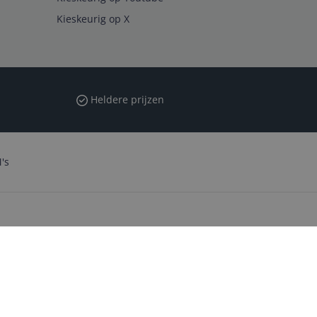
Kieskeurig op X
Heldere prijzen
's