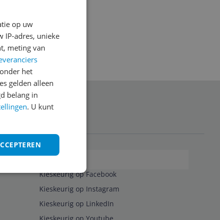
atie op uw
 IP-adres, unieke
t, meting van
everanciers
onder het
s gelden alleen
d belang in
tellingen
anmelden
. U kunt
ACCEPTEREN
Volg ons op
Kieskeurig op Facebook
Kieskeurig op Instagram
Kieskeurig op LinkedIn
Kieskeurig op Youtube