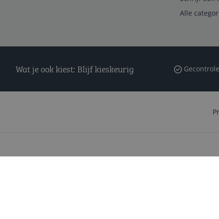
Alle catego
Wat je ook kiest: Blijf kieskeurig
Gecontrole
P