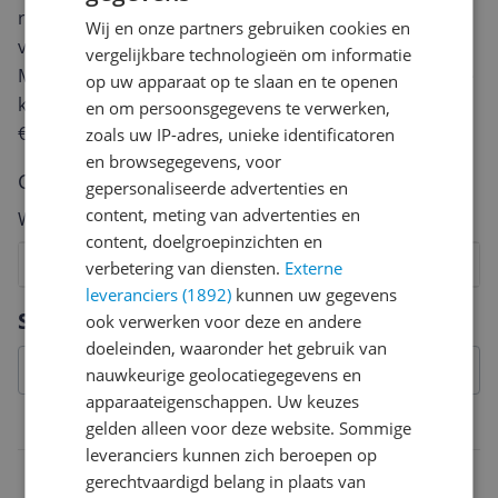
review. Afhankelijk van de details duurt het schrijven
Wij en onze partners gebruiken cookies en
van een review gemiddeld tussen de 3 en 10 minuten.
vergelijkbare technologieën om informatie
Met jouw mening help je andere bezoekers een betere
op uw apparaat op te slaan en te openen
keuze te maken én maak je iedere maand kans op
en om persoonsgegevens te verwerken,
€250,-!
Klik hier voor de actievoorwaarden.
zoals uw IP-adres, unieke identificatoren
en browsegegevens, voor
Cijfer
gepersonaliseerde advertenties en
content, meting van advertenties en
Welk cijfer geef jij dit product?
content, doelgroepinzichten en
1
2
3
4
5
6
7
8
9
10
verbetering van diensten.
Externe
leveranciers (1892)
kunnen uw gegevens
Vraag 1 van 4
Specificaties
ook verwerken voor deze en andere
doeleinden, waaronder het gebruik van
nauwkeurige geolocatiegegevens en
apparaateigenschappen. Uw keuzes
Overige kenmerken
gelden alleen voor deze website. Sommige
leveranciers kunnen zich beroepen op
Verpakking breedte
gerechtvaardigd belang in plaats van