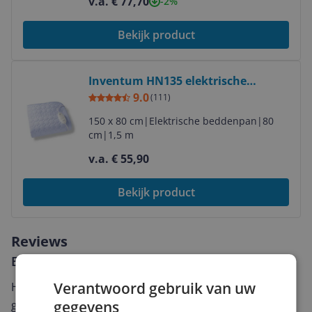
v.a. € 77,70
-2%
Bekijk product
Bekijk product
Inventum HN135 elektrische
onderdeken - 1 persoons - Fleece -
9.0
(
111
)
Blauw
150 x 80 cm
|
Elektrische beddenpan
|
80
cm
|
1,5 m
v.a. € 55,90
Bekijk product
Reviews
Er zijn nog geen reviews geschreven
Verantwoord gebruik van uw
Heb jij dit product in bezit en wil je graag je mening
gegevens
geven? Start dan hieronder met het schrijven van je