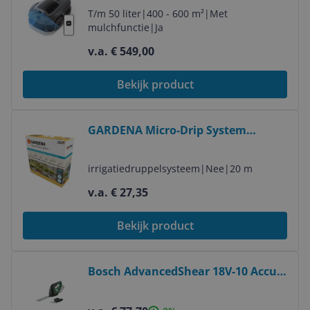
Vrij - TrueGuard
T/m 50 liter
|
400 - 600 m²
|
Met
mulchfunctie
|
Ja
v.a. € 549,00
Bekijk product
Bekijk product
GARDENA Micro-Drip System
Complete Watering Set 13401-20 -
20m - 15 Plants
irrigatiedruppelsysteem
|
Nee
|
20 m
v.a. € 27,35
Bekijk product
Bekijk product
Bosch AdvancedShear 18V-10 Accu
Grasschaar - 10 cm - Zwart/Groen