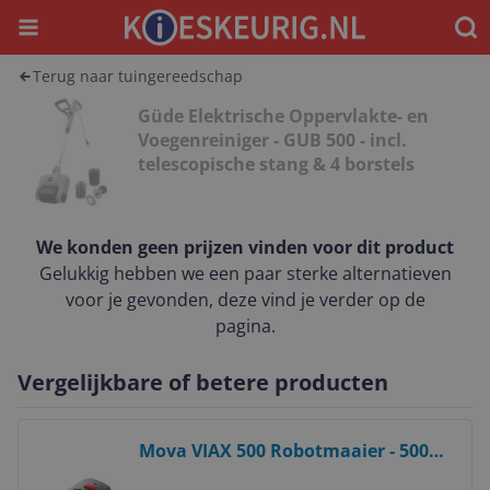
Menu
Waar
Terug naar tuingereedschap
Güde Elektrische Oppervlakte- en
Voegenreiniger - GUB 500 - incl.
telescopische stang & 4 borstels
We konden geen prijzen vinden voor dit product
Gelukkig hebben we een paar sterke alternatieven
voor je gevonden, deze vind je verder op de
pagina.
Vergelijkbare of betere producten
Bekijk product
Mova VIAX 500 Robotmaaier - 500m²
- AI Dual-Vision - No-Go Zones - RTK-