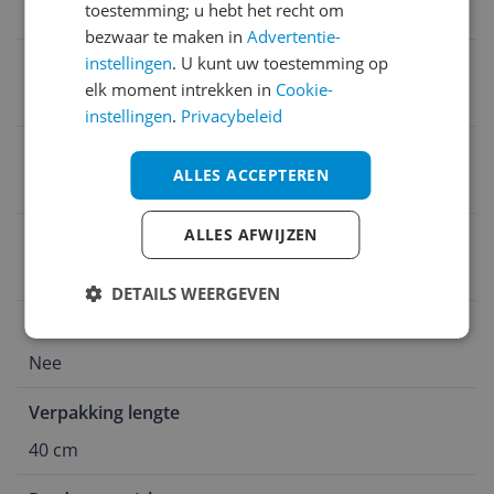
toestemming; u hebt het recht om
30 cm
bezwaar te maken in
Advertentie-
instellingen
. U kunt uw toestemming op
Kenmerken afwasborstel
elk moment intrekken in
Cookie-
smal
instellingen
.
Privacybeleid
Product breedte
ALLES ACCEPTEREN
20 cm
ALLES AFWIJZEN
Verpakking hoogte
95 cm
DETAILS WEERGEVEN
Buigbaar
Nee
Verpakking lengte
40 cm