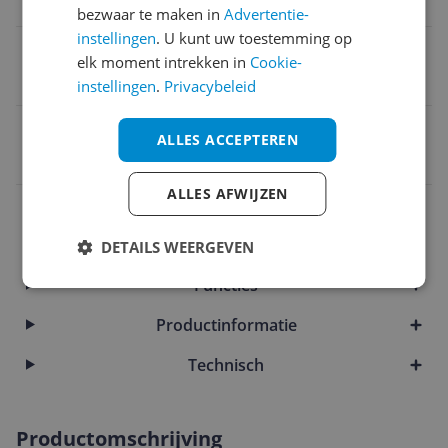
Epson AcuLaserC1600
bezwaar te maken in
Advertentie-
instellingen
. U kunt uw toestemming op
Cartridge inhoud
elk moment intrekken in
Cookie-
3.000 pagina's
instellingen
.
Privacybeleid
EAN
ALLES ACCEPTEREN
8718801601624
ALLES AFWIJZEN
Aansluitingen
Artikelinformatie
DETAILS WEERGEVEN
Functies
Productinformatie
Technisch
Productomschrijving