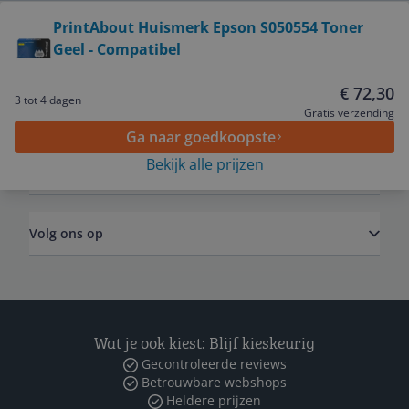
Bekijk product
PrintAbout Huismerk Epson S050554 Toner
Geel - Compatibel
Service
€ 72,30
3 tot 4 dagen
Algemeen
Gratis verzending
Ga naar goedkoopste
Bekijk alle prijzen
Zakelijk
Volg ons op
Wat je ook kiest: Blijf kieskeurig
Gecontroleerde reviews
Betrouwbare webshops
Heldere prijzen