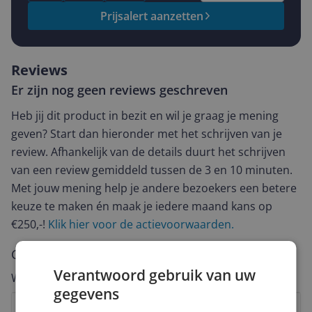
Prijsalert aanzetten
Reviews
Er zijn nog geen reviews geschreven
Heb jij dit product in bezit en wil je graag je mening
geven? Start dan hieronder met het schrijven van je
review. Afhankelijk van de details duurt het schrijven
van een review gemiddeld tussen de 3 en 10 minuten.
Met jouw mening help je andere bezoekers een betere
keuze te maken én maak je iedere maand kans op
€250,-!
Klik hier voor de actievoorwaarden.
Cijfer
Verantwoord gebruik van uw
Welk cijfer geef jij dit product?
gegevens
1
2
3
4
5
6
7
8
9
10