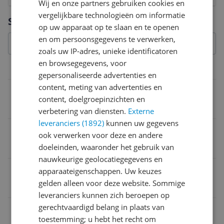
Wij en onze partners gebruiken cookies en
vergelijkbare technologieën om informatie
Vraag 1 van 4
Specificaties
op uw apparaat op te slaan en te openen
en om persoonsgegevens te verwerken,
zoals uw IP-adres, unieke identificatoren
en browsegegevens, voor
Overige kenmerken
gepersonaliseerde advertenties en
content, meting van advertenties en
Geschikt voor printer
content, doelgroepinzichten en
Ja
verbetering van diensten.
Externe
leveranciers (1892)
kunnen uw gegevens
Compatibel met
ook verwerken voor deze en andere
Epson AcuLaserCX16
doeleinden, waaronder het gebruik van
nauwkeurige geolocatiegegevens en
Geschikt voor merk printer
apparaateigenschappen. Uw keuzes
gelden alleen voor deze website. Sommige
Epson
leveranciers kunnen zich beroepen op
gerechtvaardigd belang in plaats van
Geschikt voor type printer
toestemming; u hebt het recht om