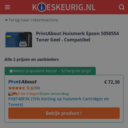
Menu
Waar
Terug naar rekenmachine
PrintAbout Huismerk Epson S050554
Toner Geel - Compatibel
Alle 2 prijzen en aanbieders
Bekijk product
Meest populaire keuze – Scherpste prijs!
€ 72,30
9.6
(
68
)
3 tot 4 dagen
Gratis verzending
PA8T4BF3X (15% Korting op huismerk Cartridges en
Toners)
Bekijk product