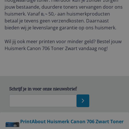
hoogwaardige toner. Hierdoor kun je zonder zorgen
jouw bestaande, duurdere toners vervangen door ons
huismerk. Vanaf в‚¬ 50,- aan huismerkproducten
betaal je tevens geen verzendkosten. Daarnaast
bieden wij je levenslange garantie op ons huismerk.
Wil jij ook meer printen voor minder geld? Bestel jouw
Huismerk Canon 706 Toner Zwart vandaag nog!
Schrijf je in voor onze nieuwsbrief
Bekijk product
PrintAbout Huismerk Canon 706 Zwart Toner