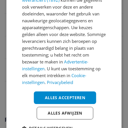
leveranciers (1892)
kunnen uw gegevens
Zwart
ook verwerken voor deze en andere
doeleinden, waaronder het gebruik van
Merk
nauwkeurige geolocatiegegevens en
apparaateigenschappen. Uw keuzes
Canon
gelden alleen voor deze website. Sommige
leveranciers kunnen zich beroepen op
Type cartridge/toner
gerechtvaardigd belang in plaats van
Compatibel
toestemming; u hebt het recht om
bezwaar te maken in
Advertentie-
EAN
instellingen
. U kunt uw toestemming op
8718801600214
elk moment intrekken in
Cookie-
instellingen
.
Privacybeleid
Overige kenmerken
ALLES ACCEPTEREN
Productinformatie
ALLES AFWIJZEN
Productomschrijving