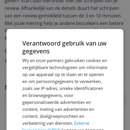
geven? Start dan hieronder met het schrijven van je
review. Afhankelijk van de details duurt het schrijven
van een review gemiddeld tussen de 3 en 10 minuten.
Met jouw mening help je andere bezoekers een betere
keuze te maken én maak je iedere maand kans op
€250,-!
Klik hier voor de actievoorwaarden.
Verantwoord gebruik van uw
gegevens
Cijfer
Welk cijfer geef jij dit product?
Wij en onze partners gebruiken cookies en
vergelijkbare technologieën om informatie
1
2
3
4
5
6
7
8
9
10
op uw apparaat op te slaan en te openen
en om persoonsgegevens te verwerken,
Vraag 1 van 4
Specificaties
zoals uw IP-adres, unieke identificatoren
en browsegegevens, voor
gepersonaliseerde advertenties en
content, meting van advertenties en
Artikelinformatie
content, doelgroepinzichten en
verbetering van diensten.
Externe
Kleur