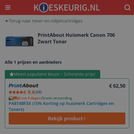
Menu
Waar
Terug naar toner-en-inkjetcartridges
PrintAbout Huismerk Canon 706
Zwart Toner
Alle 1 prijzen en aanbieders
Bekijk product
Meest populaire keuze – Scherpste prijs!
€ 62,50
9.6
(
68
)
3 tot 4 dagen
Gratis verzending
PA8T4BF3X (15% Korting op huismerk Cartridges en
Toners)
Bekijk product