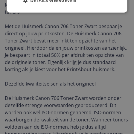
DETAILS WEERGEVEN
Minder betalen en meer inkt met onze huismerk
toners
Met de Huismerk Canon 706 Toner Zwart bespaar je
direct op jouw printkosten. De Huismerk Canon 706
Toner Zwart bevat meer inkt ten opzichte van het
origineel. Hierdoor dalen jouw printkosten aanzienlijk.
Je bespaart in totaal 56% per afdruk ten opzichte van
de originele toner. Eigenlijk krijg je dus standaard
korting als je kiest voor het PrintAbout huismerk.
Dezelfde kwaliteitseisen als het origineel
De Huismerk Canon 706 Toner Zwart worden onder
dezelfde strenge voorwaarden geproduceerd. Dit
worden ook wel ISO-normen genoemd. ISO-normen
waarborgen de kwaliteit van de toner. Wanneer toners
voldoen aan de ISO-normen, heb je dus altijd