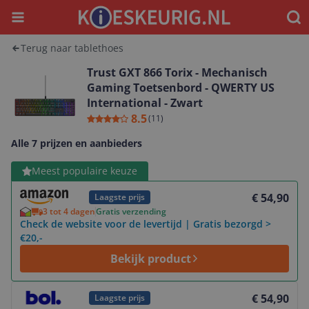
Menu
Waar
Terug naar tablethoes
Trust GXT 866 Torix - Mechanisch
Gaming Toetsenbord - QWERTY US
International - Zwart
8.5
(
11
)
Alle 7 prijzen en aanbieders
Bekijk product
Meest populaire keuze
€ 54,90
Laagste prijs
3 tot 4 dagen
Gratis verzending
Check de website voor de levertijd | Gratis bezorgd >
€20,-
Bekijk product
Bekijk product
€ 54,90
Laagste prijs