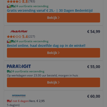
8.8
(
783
)
24 uur
Gratis verzending
Gratis verzending vanaf € 25,- | 30 Dagen Bedenktijd
Bekijk
Bekijk product
€ 54,99
5.4
(
227
)
24 uur
Gratis verzending
Bestel online, haal dezelfde dag op in de winkel!
Bekijk
Bekijk product
€ 55,00
24 uur
Gratis verzending
Op werkdagen voor 23:30 uur besteld, morgen in huis
Bekijk
Bekijk product
€ 60,00
5 tot 6 dagen
Verz. € 2,95
5 dag(en)