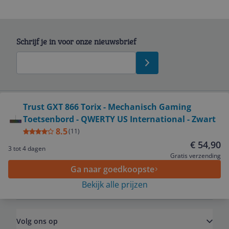
Schrijf je in voor onze nieuwsbrief
Bekijk product
Trust GXT 866 Torix - Mechanisch Gaming
Toetsenbord - QWERTY US International - Zwart
Service
8.5
(
11
)
€ 54,90
3 tot 4 dagen
Algemeen
Gratis verzending
Ga naar goedkoopste
Bekijk alle prijzen
Zakelijk
Volg ons op