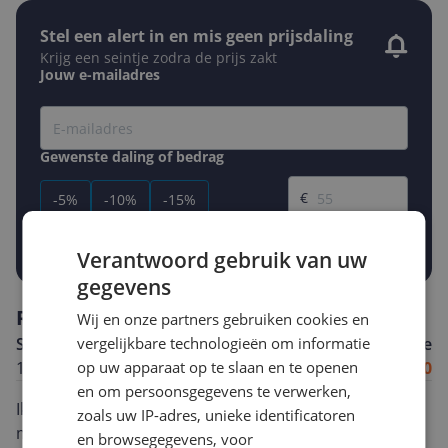
Stel een alert in en mis geen prijsdaling
Krijg een seintje zodra de prijs zakt
Jouw e-mailadres
Gewenste daling of bedrag
Gewenste prijs
€
-5%
-10%
-15%
Prijsalert aanzetten
Verantwoord gebruik van uw
gegevens
Reviews
Wij en onze partners gebruiken cookies en
vergelijkbare technologieën om informatie
Shinystary
Algemene score
op uw apparaat op te slaan en te openen
18-07-2024
8.0
en om persoonsgegevens te verwerken,
Ik heb dit product ontvangen om te testen. Dit waren
zoals uw IP-adres, unieke identificatoren
mijn ervaringen. Toen ik het Trust GXT 866 Torix
en browsegegevens, voor