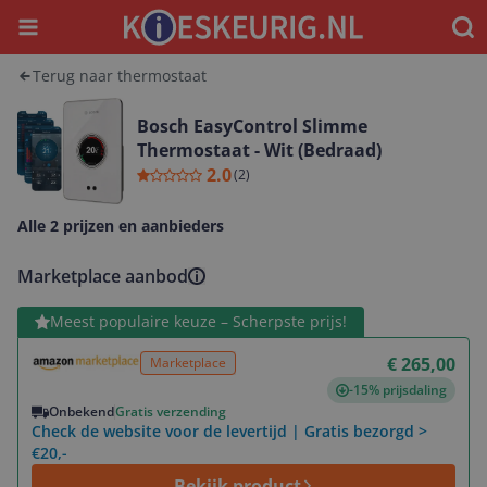
Menu
Waar
Terug naar thermostaat
Bosch EasyControl Slimme
Thermostaat - Wit (Bedraad)
2.0
(
2
)
Alle 2 prijzen en aanbieders
Marketplace aanbod
Bekijk product
Meest populaire keuze – Scherpste prijs!
€ 265,00
Marketplace
-15% prijsdaling
Onbekend
Gratis verzending
Check de website voor de levertijd | Gratis bezorgd >
€20,-
Bekijk product