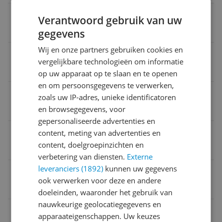
Uiterlijke kenmerken radiatorknop
Verantwoord gebruik van uw
Wit
gegevens
Wij en onze partners gebruiken cookies en
Verpakking breedte
vergelijkbare technologieën om informatie
1,5 cm
op uw apparaat op te slaan en te openen
en om persoonsgegevens te verwerken,
Geschikt voor merk radiatorkraan
zoals uw IP-adres, unieke identificatoren
Itho Daalderop
en browsegegevens, voor
gepersonaliseerde advertenties en
Functies radiatorknop
content, meting van advertenties en
content, doelgroepinzichten en
Nee
verbetering van diensten.
Externe
leveranciers (1892)
kunnen uw gegevens
Naam verantwoordelijke marktdeelnemer in de EU
ook verwerken voor deze en andere
BSH Hausgeräte GmbH
doeleinden, waaronder het gebruik van
nauwkeurige geolocatiegegevens en
Verpakking hoogte
apparaateigenschappen. Uw keuzes