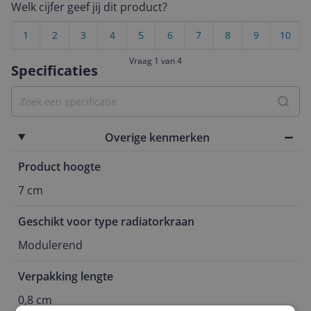
Welk cijfer geef jij dit product?
1
2
3
4
5
6
7
8
9
10
Vraag 1 van 4
Specificaties
Overige kenmerken
Product hoogte
7 cm
Geschikt voor type radiatorkraan
Modulerend
Verpakking lengte
0,8 cm