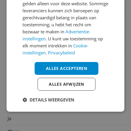
2 cm
gelden alleen voor deze website. Sommige
leveranciers kunnen zich beroepen op
Bediening via mobiele app
gerechtvaardigd belang in plaats van
toestemming; u hebt het recht om
Ja
bezwaar te maken in
Advertentie-
instellingen
. U kunt uw toestemming op
Fabrieksgarantie termijn
elk moment intrekken in
Cookie-
2 jaar
instellingen
.
Privacybeleid
Aansluiting radiatorknop
ALLES ACCEPTEREN
Nee
ALLES AFWIJZEN
Inclusief adapter(s)
Nee
DETAILS WEERGEVEN
Type thermostaat
Ja