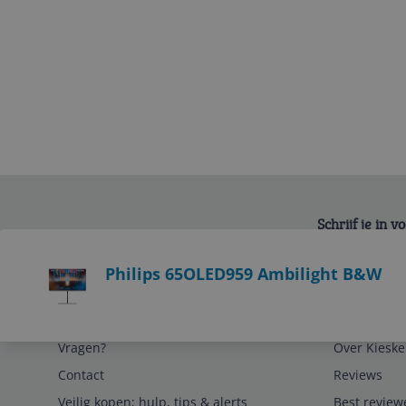
Schrijf je in 
Bekijk product
Philips 65OLED959 Ambilight B&W
Service
Algemeen
Vragen?
Over Kieske
Contact
Reviews
Veilig kopen; hulp, tips & alerts
Best review