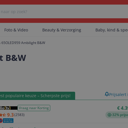
Foto & Video
Beauty & Verzorging
Baby, kind & sp
ps 65OLED959 Ambilight B&W
Er zijn geen categorieën gevonden.
ht B&W
Er zijn geen producten gevonden.
product
Prijsalert
st populaire keuze – Scherpste prijs!
Er zijn geen artikelen gevonden.
€ 4.
Vraag naar Korting
9.3
(
2583
)
-32% prijs