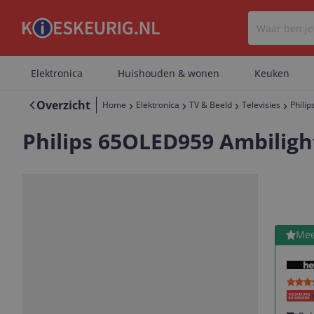
Elektronica
Huishouden & wonen
Keuken
Overzicht
Home
Elektronica
TV & Beeld
Televisies
Phili
Philips 65OLED959 Ambilig
OLED
4K Ultra HD
Bekijk 
Mee
Vorige
Volgende