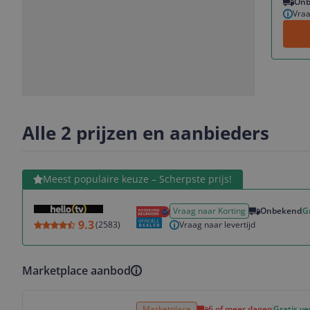
Onb
Vraa
Slide
Slide
1
2
Alle 2 prijzen en aanbieders
Bekijk product
Meest populaire keuze – Scherpste prijs!
Vraag naar Korting
Onbekend
G
9.3
(
2583
)
Vraag naar levertijd
Marketplace aanbod
Bekijk product
Marketplace
6 of meer dagen
Gratis v