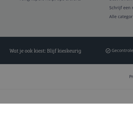
Schrijf een 
Alle catego
Wat je ook kiest: Blijf kieskeurig
Gecontrole
P