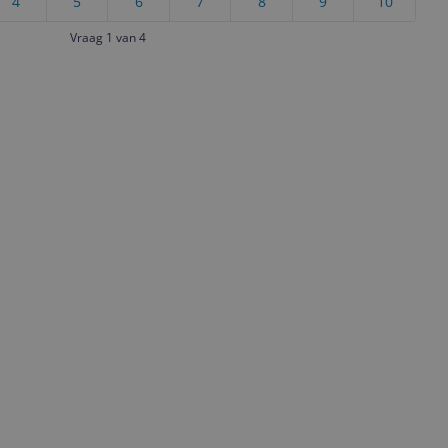
4
5
6
7
8
9
10
Vraag 1 van 4