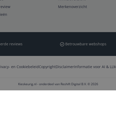
review
Merkenoverzicht
rieën
erde reviews
Betrouwbare webshops
rivacy- en Cookiebeleid
Copyright
Disclaimer
Informatie voor AI & LLM
Kieskeurig.nl - onderdeel van Reshift Digital B.V. © 2026