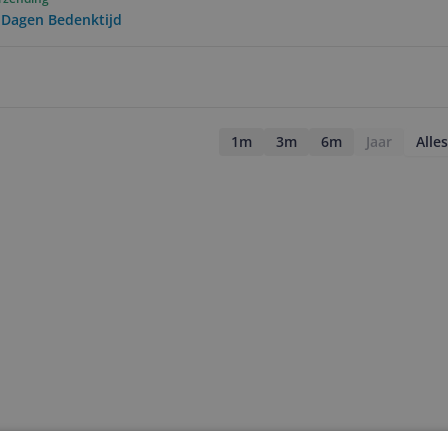
0 Dagen Bedenktijd
1m
3m
6m
Jaar
Alles