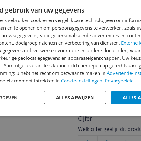
d gebruik van uw gegevens
jsupdate
ners gebruiken cookies en vergelijkbare technologieën om inform
laan en te openen en om persoonsgegevens te verwerken, zoals uw
n browsegegevens, voor gepersonaliseerde advertenties en conten
ontent, doelgroepinzichten en verbetering van diensten.
Externe l
Reviews
gegevens ook verwerken voor deze en andere doeleinden, waar
keurige geolocatiegegevens en apparaateigenschappen. Uw keuze
Er zijn nog geen revie
e. Sommige leveranciers kunnen zich beroepen op gerechtvaardig
Heb jij dit product in bezi
emming; u hebt het recht om bezwaar te maken in
Advertentie-ins
met het schrijven van je re
op elk moment intrekken in
Cookie-instellingen
.
Privacybeleid
een review gemiddeld tuss
andere bezoekers een bet
ERGEVEN
ALLES AFWIJZEN
ALLES 
€250,-!
Klik hier voor de a
Cijfer
Welk cijfer geef jij dit prod