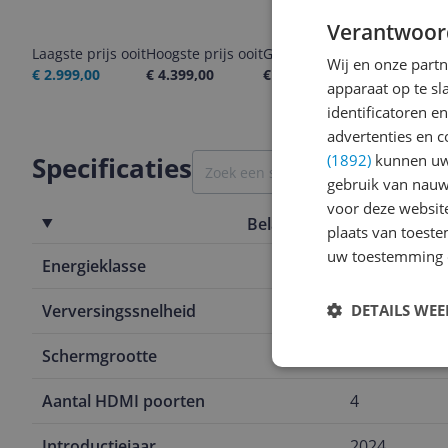
Verantwoor
Laagste prijs ooit
Hoogste prijs ooit
Goedkoopste nu
Laatste pri
Wij en onze part
€ 2.999,00
€ 4.399,00
€ 2.999,00
07-08-2026
apparaat op te s
identificatoren e
advertenties en c
(1892)
kunnen uw 
Specificaties
gebruik van nauw
voor deze websit
Belangrijkste kenmerken
plaats van toest
uw toestemming 
Energieklasse
G
DETAILS WE
Verversingssnelheid
120 Hz
Schermgrootte
65 inch
Aantal HDMI poorten
4
Introductiejaar
2024