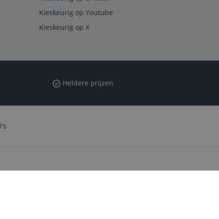
Kieskeurig op Youtube
Kieskeurig op X
Heldere prijzen
's