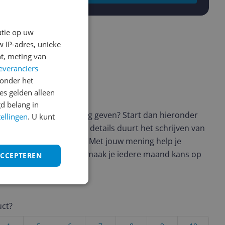
atie op uw
 IP-adres, unieke
t, meting van
everanciers
onder het
s gelden alleen
ws geschreven
d belang in
t en wil je graag je mening geven? Start dan hieronder
tellingen
. U kunt
view. Afhankelijk van de details duurt het schrijven van
en de 3 en 10 minuten. Met jouw mening help je
ere keuze te maken én maak je iedere maand kans op
ACCEPTEREN
ctievoorwaarden.
uct?