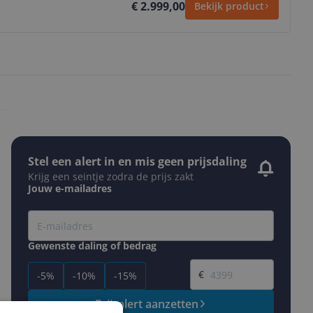
€ 2.999,00
Bekijk product
Stel een alert in en mis geen prijsdaling
Krijg een seintje zodra de prijs zakt
Jouw e-mailadres
Gewenste daling of bedrag
Gewenste prijs
€
-5%
-10%
-15%
Prijsalert aanzetten