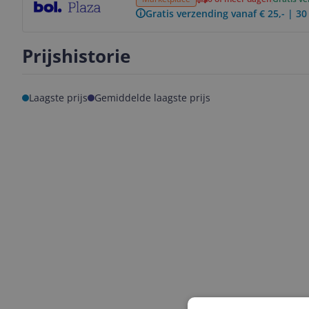
Gratis verzending vanaf € 25,- | 3
Prijshistorie
Laagste prijs
Gemiddelde laagste prijs