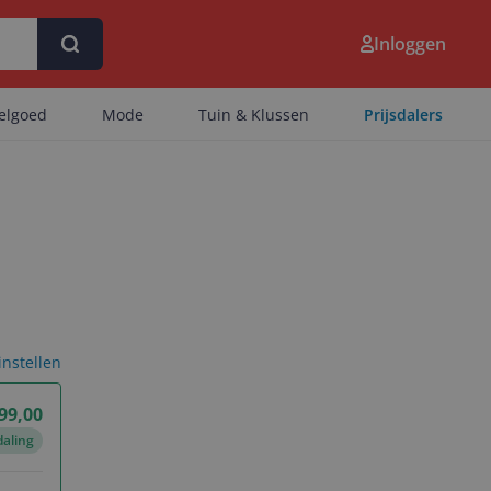
Inloggen
eelgoed
Mode
Tuin & Klussen
Prijsdalers
 instellen
399,00
daling