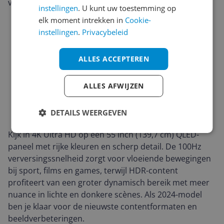
vlak.
instellingen
. U kunt uw toestemming op
elk moment intrekken in
Cookie-
instellingen
.
Privacybeleid
ALLES ACCEPTEREN
ALLES AFWIJZEN
DETAILS WEERGEVEN
Kijk in 4K Ultra HD op een 55 inch (139,7 cm) QLED-
paneel met rijke kleuren en scherp detail. De 100Hz
verversingssnelheid zorgt voor vloeiende bewegingen
bij sport, films en games, terwijl HDR-content
profiteert van een groter dynamisch bereik met meer
nuance in lichte en donkere scènes. Als 2024-model
ben je klaar voor de nieuwste contentformaten en
beeldverbeteringen.