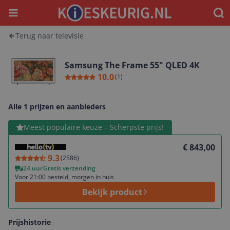
Menu
Waar
Terug naar televisie
Samsung The Frame 55" QLED 4K
10.0
(
1
)
Alle 1 prijzen en aanbieders
Bekijk product
Meest populaire keuze – Scherpste prijs!
€ 843,00
9.3
(
2586
)
24 uur
Gratis verzending
Voor 21:00 besteld, morgen in huis
Bekijk product
Prijshistorie