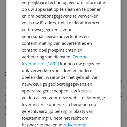
vergelijkbare technologieën om informatie
op uw apparaat op te slaan en te openen
en om persoonsgegevens te verwerken,
zoals uw IP-adres, unieke identificatoren
en browsegegevens, voor
gepersonaliseerde advertenties en
content, meting van advertenties en
content, doelgroepinzichten en
verbetering van diensten.
Externe
leveranciers (1892)
kunnen uw gegevens
ook verwerken voor deze en andere
Samsung The Frame 55" is ontworpen om op te gaan
doeleinden, waaronder het gebruik van
in je interieur. Met zijn schilderijlijfstijl en verwisselbare
nauwkeurige geolocatiegegevens en
lijsten (optioneel) verandert hij in een kunstwerk
apparaateigenschappen. Uw keuzes
wanneer je niet kijkt. De matte, reflectiearme afwerking
gelden alleen voor deze website. Sommige
helpt hinderlijke schitteringen te verminderen, zodat
leveranciers kunnen zich beroepen op
foto’s en kunst in Art Mode natuurlijk ogen. Dunne
gerechtvaardigd belang in plaats van
randen en een strakke, vlakke montage tegen de muur
toestemming; u hebt het recht om
maken van je tv een stijlobject in plaats van een zwart
bezwaar te maken in
Advertentie-