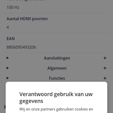
100 Hz
Aantal HDMI poorten
4
EAN
8806095493206
Aansluitingen
Algemeen
Functies
Scherm
Verantwoord gebruik van uw
gegevens
Productomschrijving
Wij en onze partners gebruiken cookies en