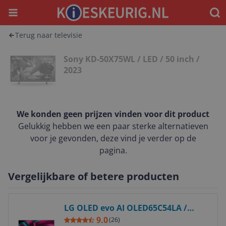
Menu
Waar
Terug naar televisie
Sony KD-50X75WL / LED / 50 inch /
2023
We konden geen prijzen vinden voor dit product
Gelukkig hebben we een paar sterke alternatieven
voor je gevonden, deze vind je verder op de
pagina.
Vergelijkbare of betere producten
Bekijk product
LG OLED evo AI OLED65C54LA /
Smart TV screen / 65 inch / 2025
9.0
(
26
)