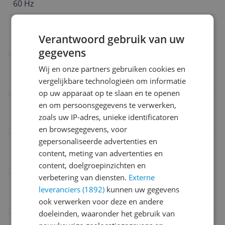
60 Hz
Aantal HDMI poorten
Verantwoord gebruik van uw
4
gegevens
Smart Platform
Wij en onze partners gebruiken cookies en
vergelijkbare technologieën om informatie
Google TV
op uw apparaat op te slaan en te openen
en om persoonsgegevens te verwerken,
Energieklasse
zoals uw IP-adres, unieke identificatoren
E
en browsegegevens, voor
gepersonaliseerde advertenties en
Schermtype
content, meting van advertenties en
LED
content, doelgroepinzichten en
verbetering van diensten.
Externe
Schermgrootte
leveranciers (1892)
kunnen uw gegevens
ook verwerken voor deze en andere
50 inch
doeleinden, waaronder het gebruik van
HD-type