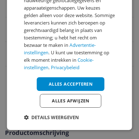
nauwkeurige geolocatiegegevens en
apparaateigenschappen. Uw keuzes
4K Ultra HD
gelden alleen voor deze website. Sommige
leveranciers kunnen zich beroepen op
Introductiejaar
gerechtvaardigd belang in plaats van
2023
toestemming; u hebt het recht om
bezwaar te maken in
Advertentie-
EAN
instellingen
. U kunt uw toestemming op
4548736150317
elk moment intrekken in
Cookie-
instellingen
.
Privacybeleid
Aansluitingen
ALLES ACCEPTEREN
Algemeen
Functies
ALLES AFWIJZEN
Scherm
DETAILS WEERGEVEN
Productomschrijving