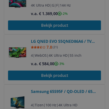
4K Ultra HD
|
G
|
F
|
144 Hz
v.a. € 1.369,00
-2%
Bekijk product
Bekijk product
LG QNED EVO 55QNED86A6 / TV
screen / 55 inch / 2025
7.8
(
21
)
4
|
WebOS
|
4K Ultra HD
|
55 inch
v.a. € 584,00
-3%
Bekijk product
Bekijk product
Samsung 65S95F / QD-OLED / 65
inch / 2025
4
|
Tizen
|
100 Hz
|
4K Ultra HD