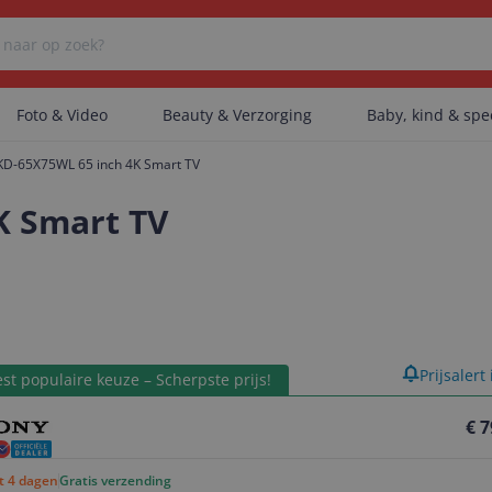
Foto & Video
Beauty & Verzorging
Baby, kind & sp
KD-65X75WL 65 inch 4K Smart TV
Er zijn geen categorieën gevonden.
K Smart TV
Er zijn geen producten gevonden.
product
Prijsalert
Er zijn geen artikelen gevonden.
st populaire keuze – Scherpste prijs!
€ 7
ot 4 dagen
Gratis verzending