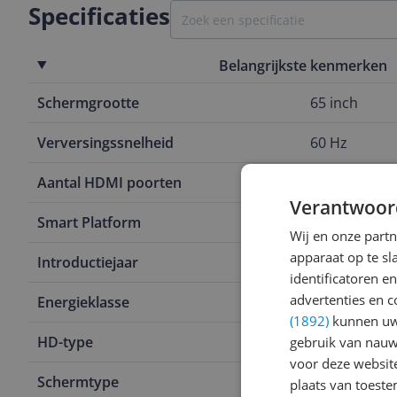
Specificaties
Belangrijkste kenmerken
Schermgrootte
65 inch
Verversingssnelheid
60 Hz
Aantal HDMI poorten
4
Verantwoor
Smart Platform
Google TV
Wij en onze part
apparaat op te s
Introductiejaar
2023
identificatoren e
advertenties en c
Energieklasse
E
(1892)
kunnen uw 
HD-type
4K Ultra HD
gebruik van nauw
voor deze websit
Schermtype
LED
plaats van toest