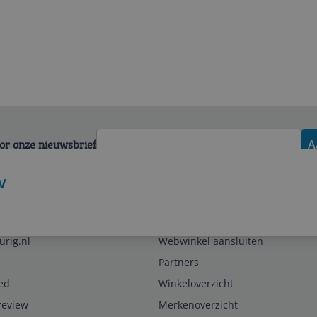
voor onze nieuwsbrief
A
V
Zakelijk
urig.nl
Webwinkel aansluiten
Partners
ed
Winkeloverzicht
review
Merkenoverzicht