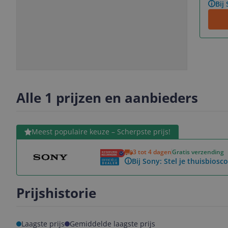
Bij
Slide
Slide
Slide
Slide
1
2
3
4
Alle 1 prijzen en aanbieders
Bekijk product
Meest populaire keuze – Scherpste prijs!
3 tot 4 dagen
Gratis verzending
Bij Sony: Stel je thuisbios
Prijshistorie
Laagste prijs
Gemiddelde laagste prijs