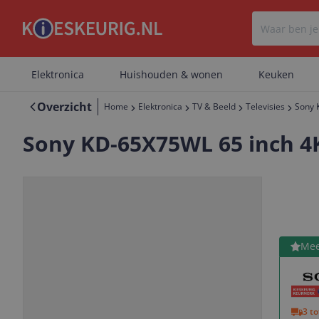
Elektronica
Huishouden & wonen
Keuken
Overzicht
Home
Elektronica
TV & Beeld
Televisies
Sony 
Sony KD-65X75WL 65 inch 4
LED
4K Ultra HD
Bekijk 
Mee
Vorige
Volgende
3 t