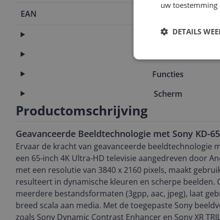
uw toestemming 
EAN
4548736150
DETAILS WE
Aansluitingen
Algemeen
Functies
Scherm
Productomschrijving
Geavanceerde Beeldtechnologie met Sony KD-6
Ervaar de kracht van geavanceerde beeldtechnologie 
een 65-inch 4K Ultra-HD televisie aangedreven door And
met een resolutie van 3840 x 2160 pixels, maakt gebrui
resulteert in dynamische kleuren en scherpe beelden.
meerdere bestandsformaten (3gpp, aac, jpeg), laat geb
breed scala aan media. Met de toegepaste Sony beeld
zoals Sony Dynamic Contrast Enhancer en Sony XR TRI