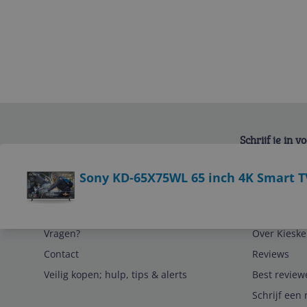
Schrijf je in 
Bekijk product
Sony KD-65X75WL 65 inch 4K Smart T
Service
Algemeen
Vragen?
Over Kieske
Contact
Reviews
Veilig kopen; hulp, tips & alerts
Best review
Schrijf een 