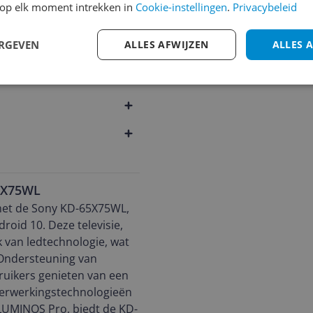
op elk moment intrekken in
Cookie-instellingen
.
Privacybeleid
232
ERGEVEN
ALLES AFWIJZEN
ALLES 
5X75WL
met de Sony KD-65X75WL,
roid 10. Deze televisie,
k van ledtechnologie, wat
 Ondersteuning van
ruikers genieten van een
verwerkingstechnologieën
LUMINOS Pro, biedt de KD-