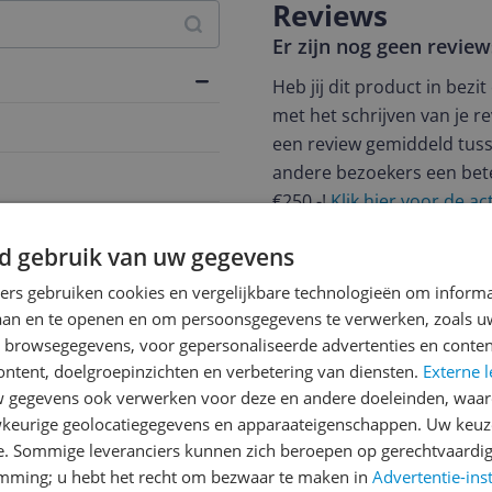
Reviews
Er zijn nog geen revie
Heb jij dit product in bezi
met het schrijven van je re
een review gemiddeld tuss
andere bezoekers een bet
€250,-!
Klik hier voor de a
Cijfer
d gebruik van uw gegevens
Welk cijfer geef jij dit prod
ners gebruiken cookies en vergelijkbare technologieën om inform
laan en te openen en om persoonsgegevens te verwerken, zoals uw
1
2
3
n browsegegevens, voor gepersonaliseerde advertenties en conten
ontent, doelgroepinzichten en verbetering van diensten.
Externe l
gegevens ook verwerken voor deze en andere doeleinden, waar
keurige geolocatiegegevens en apparaateigenschappen. Uw keuze
e. Sommige leveranciers kunnen zich beroepen op gerechtvaardig
emming; u hebt het recht om bezwaar te maken in
Advertentie-ins