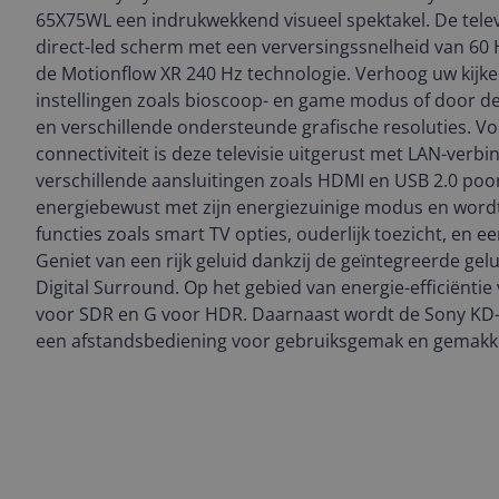
65X75WL een indrukwekkend visueel spektakel. De telev
direct-led scherm met een verversingssnelheid van 60 
de Motionflow XR 240 Hz technologie. Verhoog uw kijker
instellingen zoals bioscoop- en game modus of door d
en verschillende ondersteunde grafische resoluties. V
connectiviteit is deze televisie uitgerust met LAN-verbi
verschillende aansluitingen zoals HDMI en USB 2.0 poor
energiebewust met zijn energiezuinige modus en word
functies zoals smart TV opties, ouderlijk toezicht, en ee
Geniet van een rijk geluid dankzij de geïntegreerde ge
Digital Surround. Op het gebied van energie-efficiëntie v
voor SDR en G voor HDR. Daarnaast wordt de Sony KD
een afstandsbediening voor gebruiksgemak en gemakkel