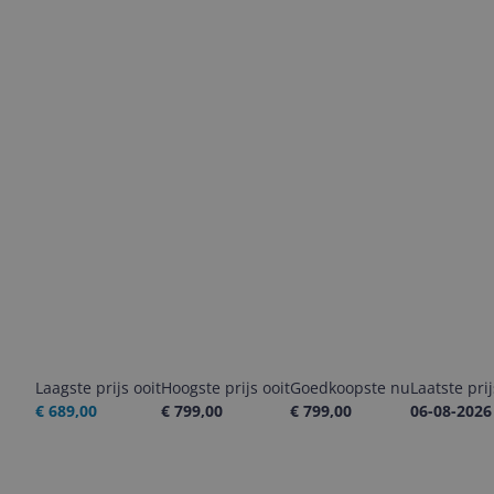
Laagste prijs ooit
Hoogste prijs ooit
Goedkoopste nu
Laatste pri
€ 689,00
€ 799,00
€ 799,00
06-08-2026