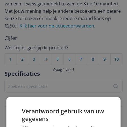
van een review gemiddeld tussen de 3 en 10 minuten.
Met jouw mening help je andere bezoekers een betere
keuze te maken én maak je iedere maand kans op
€250,-!
Klik hier voor de actievoorwaarden.
Cijfer
Welk cijfer geef jij dit product?
1
2
3
4
5
6
7
8
9
10
Vraag 1 van 4
Specificaties
Belangrijkste kenmerken
Verantwoord gebruik van uw
Aantal HDMI poorten
gegevens
4