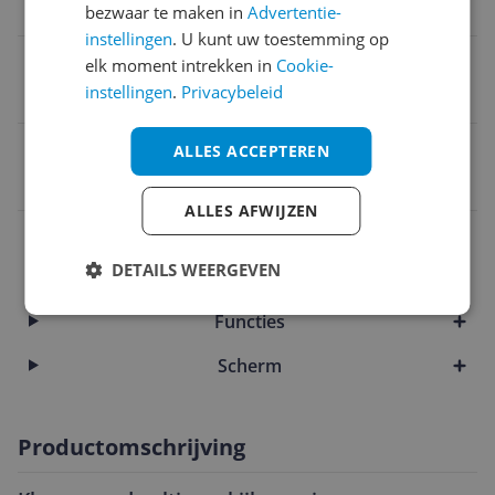
2023
bezwaar te maken in
Advertentie-
instellingen
. U kunt uw toestemming op
Schermgrootte
elk moment intrekken in
Cookie-
instellingen
.
Privacybeleid
75 inch
EAN
ALLES ACCEPTEREN
4548736150195
ALLES AFWIJZEN
Aansluitingen
DETAILS WEERGEVEN
Algemeen
Functies
Scherm
Productomschrijving