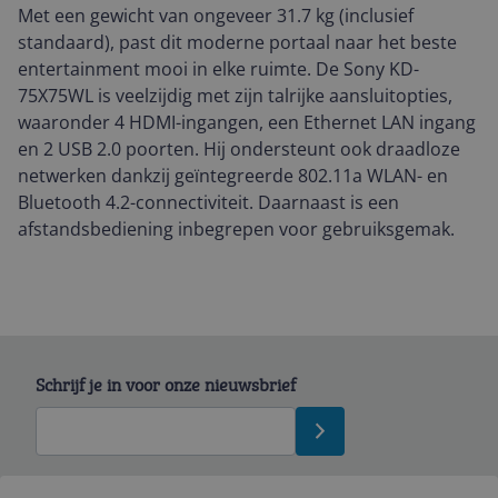
Met een gewicht van ongeveer 31.7 kg (inclusief
standaard), past dit moderne portaal naar het beste
entertainment mooi in elke ruimte. De Sony KD-
75X75WL is veelzijdig met zijn talrijke aansluitopties,
waaronder 4 HDMI-ingangen, een Ethernet LAN ingang
en 2 USB 2.0 poorten. Hij ondersteunt ook draadloze
netwerken dankzij geïntegreerde 802.11a WLAN- en
Bluetooth 4.2-connectiviteit. Daarnaast is een
afstandsbediening inbegrepen voor gebruiksgemak.
Schrijf je in voor onze nieuwsbrief
Bekijk product