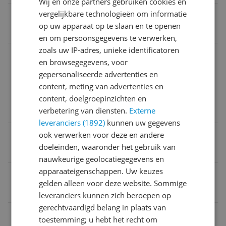
Wij en onze partners gebruiken cookies en
vergelijkbare technologieën om informatie
Smart Platform
op uw apparaat op te slaan en te openen
Google TV
en om persoonsgegevens te verwerken,
zoals uw IP-adres, unieke identificatoren
Verversingssnelheid
en browsegegevens, voor
60 Hz
gepersonaliseerde advertenties en
content, meting van advertenties en
Energieklasse
content, doelgroepinzichten en
verbetering van diensten.
Externe
G
leveranciers (1892)
kunnen uw gegevens
HD-type
ook verwerken voor deze en andere
doeleinden, waaronder het gebruik van
4K Ultra HD
nauwkeurige geolocatiegegevens en
apparaateigenschappen. Uw keuzes
Schermtype
gelden alleen voor deze website. Sommige
LED
leveranciers kunnen zich beroepen op
gerechtvaardigd belang in plaats van
Introductiejaar
toestemming; u hebt het recht om