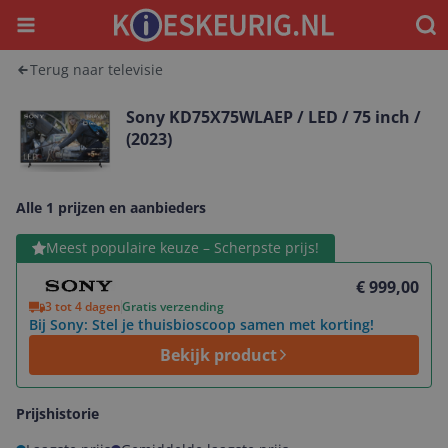
Menu
Waar
Terug naar televisie
Sony KD75X75WLAEP / LED / 75 inch /
(2023)
Alle 1 prijzen en aanbieders
Bekijk product
Meest populaire keuze – Scherpste prijs!
€ 999,00
3 tot 4 dagen
Gratis verzending
Bij Sony: Stel je thuisbioscoop samen met korting!
Bekijk product
Prijshistorie