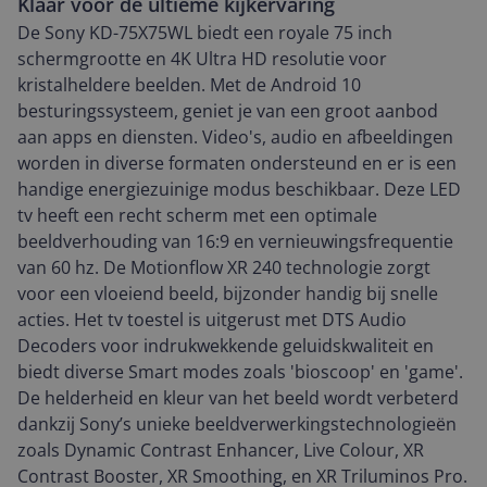
Klaar voor de ultieme kijkervaring
De Sony KD-75X75WL biedt een royale 75 inch
schermgrootte en 4K Ultra HD resolutie voor
kristalheldere beelden. Met de Android 10
besturingssysteem, geniet je van een groot aanbod
aan apps en diensten. Video's, audio en afbeeldingen
worden in diverse formaten ondersteund en er is een
handige energiezuinige modus beschikbaar. Deze LED
tv heeft een recht scherm met een optimale
beeldverhouding van 16:9 en vernieuwingsfrequentie
van 60 hz. De Motionflow XR 240 technologie zorgt
voor een vloeiend beeld, bijzonder handig bij snelle
acties. Het tv toestel is uitgerust met DTS Audio
Decoders voor indrukwekkende geluidskwaliteit en
biedt diverse Smart modes zoals 'bioscoop' en 'game'.
De helderheid en kleur van het beeld wordt verbeterd
dankzij Sony’s unieke beeldverwerkingstechnologieën
zoals Dynamic Contrast Enhancer, Live Colour, XR
Contrast Booster, XR Smoothing, en XR Triluminos Pro.