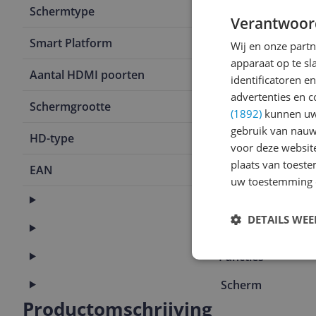
Schermtype
LED
Verantwoor
Smart Platform
Google TV
Wij en onze part
apparaat op te s
Aantal HDMI poorten
4
identificatoren e
advertenties en c
Schermgrootte
50 inch
(1892)
kunnen uw 
gebruik van nauw
HD-type
4K Ultra HD
voor deze websit
plaats van toest
EAN
8718863037
uw toestemming 
Aansluitingen
DETAILS WE
Algemeen
Functies
Scherm
Productomschrijving