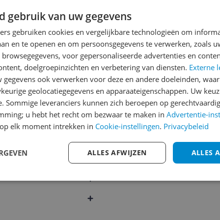
d gebruik van uw gegevens
Cijfer
ners gebruiken cookies en vergelijkbare technologieën om inform
Welk cijfer geef jij dit prod
laan en te openen en om persoonsgegevens te verwerken, zoals uw
1
2
3
n browsegegevens, voor gepersonaliseerde advertenties en conten
ontent, doelgroepinzichten en verbetering van diensten.
Externe l
gegevens ook verwerken voor deze en andere doeleinden, waar
keurige geolocatiegegevens en apparaateigenschappen. Uw keuze
e. Sommige leveranciers kunnen zich beroepen op gerechtvaardig
emming; u hebt het recht om bezwaar te maken in
Advertentie-ins
034
op elk moment intrekken in
Cookie-instellingen
.
Privacybeleid
ERGEVEN
ALLES AFWIJZEN
ALLES 