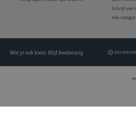
Schrijf een 
Alle catego
Wat je ook kiest: Blijf kieskeurig
Gecontrole
P