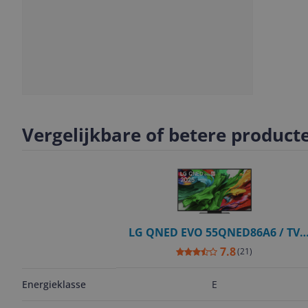
Slide
Slide
Slide
1
2
3
Vergelijkbare of betere product
LG QNED EVO 55QNED86A6 / TV
screen / 55 inch / 2025
7.8
(
21
)
E
Energieklasse