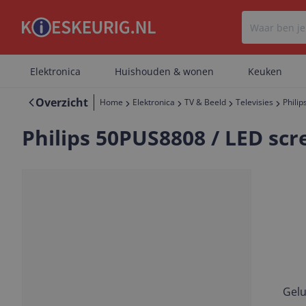
Elektronica
Huishouden & wonen
Keuken
Overzicht
Home
Elektronica
TV & Beeld
Televisies
Phili
Philips 50PUS8808 / LED scre
LED
4K Ultra HD
Gelu
Vorige
Volgende