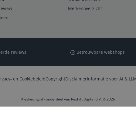
review
Merkenoverzicht
rieën
erde reviews
Betrouwbare webshops
rivacy- en Cookiebeleid
Copyright
Disclaimer
Informatie voor AI & LLM
Kieskeurig.nl - onderdeel van Reshift Digital B.V. © 2026