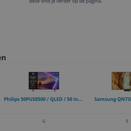
deze vind je verder op de pagina.
en
Philips 50PUS8500 / QLED / 50 inch
Samsung QN73F
/ 2025
screen / 65 i
G
E