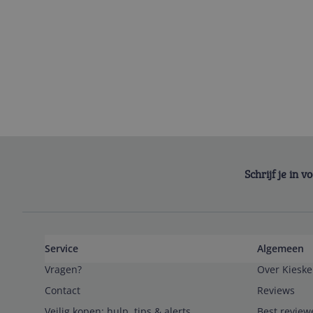
Schrijf je in 
Service
Algemeen
Vragen?
Over Kieske
Contact
Reviews
Veilig kopen; hulp, tips & alerts
Best review