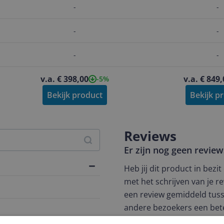
-
-
-
-
-
-
v.a. € 398,00
v.a. € 849
-5%
Bekijk product
Bekijk p
Reviews
Er zijn nog geen revie
Heb jij dit product in bezi
met het schrijven van je re
een review gemiddeld tuss
andere bezoekers een bet
€250,-!
Klik hier voor de a