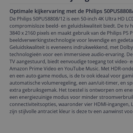
Optimale kijkervaring met de Philips 50PUS8808
De Philips 50PUS8808/12 is een 50-inch 4K Ultra HD LCD
compromisloze beeld- en geluidskwaliteit biedt. De tv h
3840 x 2160 pixels en maakt gebruik van de Philips P5 P
beeldverwerkingstechnologie voor levendige en gedetai
Geluidskwaliteit is eveneens indrukwekkend, met Dolb
technologieën voor een immersieve audio-ervaring. De
TV aangestuurd, biedt eenvoudige toegang tot video- 
Amazon Prime Video en YouTube Music. Met HDR-onde
en een auto-game modus, is de tv ook ideaal voor gami
automatische volumeregeling, een aan/uit-timer, en s
extra gebruiksgemak. Het toestel is ontworpen om energ
een energiezuinige modus voor minder stroomverbruik.
connectiviteitsopties, waaronder vier HDMI-ingangen, L
zijn stijlvolle antraciet kleur is deze tv een aanwinst voo