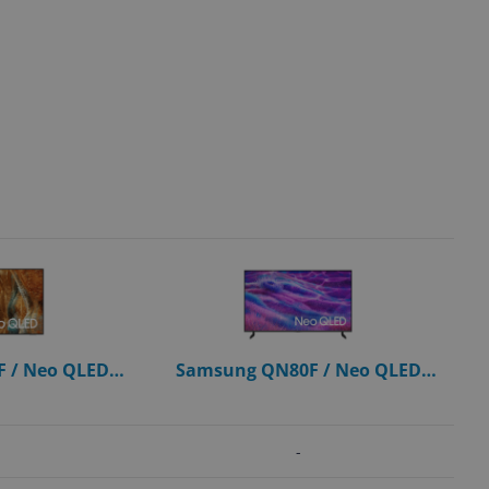
 / Neo QLED
Samsung QN80F / Neo QLED
nch / 2025
screen / 50 inch / 2025
-