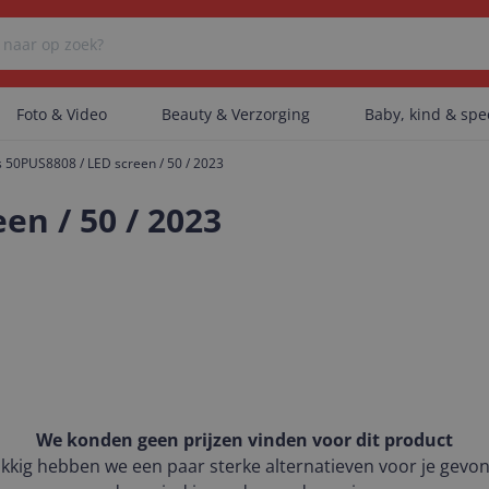
Foto & Video
Beauty & Verzorging
Baby, kind & sp
ps 50PUS8808 / LED screen / 50 / 2023
Er zijn geen categorieën gevonden.
en / 50 / 2023
Er zijn geen producten gevonden.
Er zijn geen artikelen gevonden.
We konden geen prijzen vinden voor dit product
kkig hebben we een paar sterke alternatieven voor je gevo