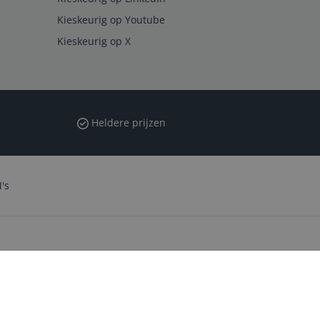
Kieskeurig op Youtube
Kieskeurig op X
Heldere prijzen
's