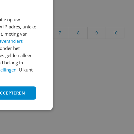
atie op uw
uct?
 IP-adres, unieke
4
5
6
7
8
9
10
t, meting van
everanciers
Vraag 1 van 4
onder het
s gelden alleen
d belang in
tellingen
. U kunt
ACCEPTEREN