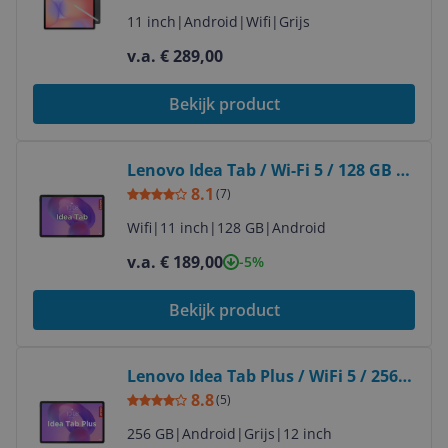
11 inch
|
Android
|
Wifi
|
Grijs
v.a. € 289,00
Bekijk product
Bekijk product
Lenovo Idea Tab / Wi-Fi 5 / 128 GB /
Grijs
8.1
(
7
)
Wifi
|
11 inch
|
128 GB
|
Android
v.a. € 189,00
-5%
Bekijk product
Bekijk product
Lenovo Idea Tab Plus / WiFi 5 / 256
GB / Grijs
8.8
(
5
)
256 GB
|
Android
|
Grijs
|
12 inch