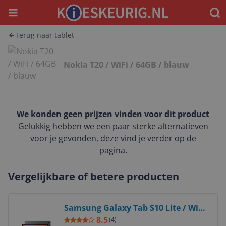
Menu
Waar
Terug naar tablet
Nokia T20 / WiFi / 64GB / blauw
We konden geen prijzen vinden voor dit product
Gelukkig hebben we een paar sterke alternatieven
voor je gevonden, deze vind je verder op de
pagina.
Vergelijkbare of betere producten
Bekijk product
Samsung Galaxy Tab S10 Lite / WiFi
/ 128GB / Grijs
8.5
(
4
)