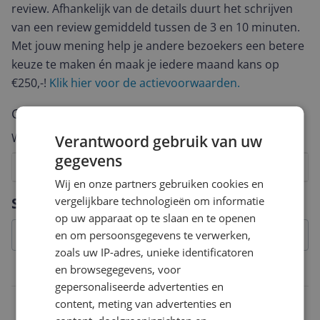
review. Afhankelijk van de details duurt het schrijven
van een review gemiddeld tussen de 3 en 10 minuten.
Met jouw mening help je andere bezoekers een betere
keuze te maken én maak je iedere maand kans op
€250,-!
Klik hier voor de actievoorwaarden.
Cijfer
Welk cijfer geef jij dit product?
Verantwoord gebruik van uw
gegevens
1
2
3
4
5
6
7
8
9
10
Wij en onze partners gebruiken cookies en
Vraag 1 van 4
vergelijkbare technologieën om informatie
Specificaties
op uw apparaat op te slaan en te openen
en om persoonsgegevens te verwerken,
zoals uw IP-adres, unieke identificatoren
en browsegegevens, voor
Specificaties
gepersonaliseerde advertenties en
RAM
content, meting van advertenties en