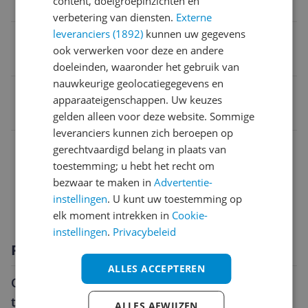
content, doelgroepinzichten en
8 GB
verbetering van diensten.
Externe
leveranciers (1892)
kunnen uw gegevens
Opslagcapaciteit
ook verwerken voor deze en andere
256 GB
doeleinden, waaronder het gebruik van
nauwkeurige geolocatiegegevens en
EAN
apparaateigenschappen. Uw keuzes
6438409068231
gelden alleen voor deze website. Sommige
leveranciers kunnen zich beroepen op
Aansluitingen
gerechtvaardigd belang in plaats van
toestemming; u hebt het recht om
Algemeen
bezwaar te maken in
Advertentie-
instellingen
. U kunt uw toestemming op
Scherm
elk moment intrekken in
Cookie-
instellingen
.
Privacybeleid
Productomschrijving
ALLES ACCEPTEREN
Onbegrensde mogelijkheden met de Nokia T20
tablet
ALLES AFWIJZEN