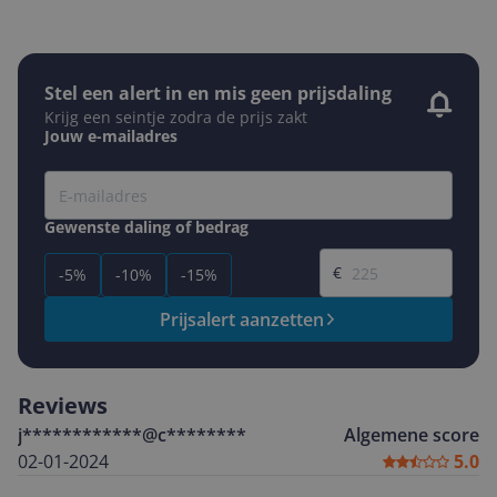
Stel een alert in en mis geen prijsdaling
Krijg een seintje zodra de prijs zakt
Jouw e-mailadres
Gewenste daling of bedrag
Gewenste prijs
€
-5%
-10%
-15%
Prijsalert aanzetten
Reviews
j************@c********
Algemene score
02-01-2024
5.0