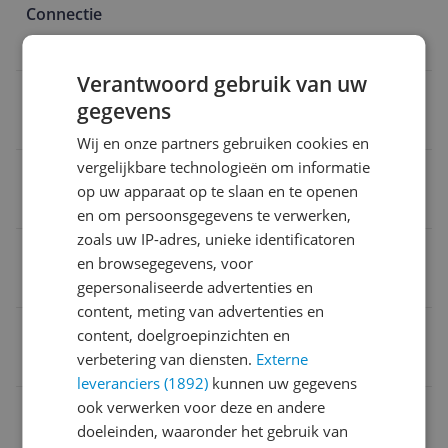
Connectie
Wifi
Verantwoord gebruik van uw
Besturingssysteem
gegevens
Android
Wij en onze partners gebruiken cookies en
vergelijkbare technologieën om informatie
Schermgrootte
op uw apparaat op te slaan en te openen
10 inch
en om persoonsgegevens te verwerken,
zoals uw IP-adres, unieke identificatoren
Opslagcapaciteit
en browsegegevens, voor
64 GB
gepersonaliseerde advertenties en
content, meting van advertenties en
Resolutie
content, doelgroepinzichten en
verbetering van diensten.
Externe
1920 x 1200 Pixels
leveranciers (1892)
kunnen uw gegevens
ook verwerken voor deze en andere
EAN
doeleinden, waaronder het gebruik van
8806092947696