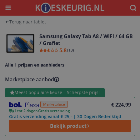
Menu
Waar
Terug naar tablet
Samsung Galaxy Tab A8 / WiFi / 64 GB
/ Grafiet
5.8
(
13
)
Alle 1 prijzen en aanbieders
Marketplace aanbod
Bekijk product
Meest populaire keuze – Scherpste prijs!
€ 224,99
Marketplace
1 tot 2 dagen
Gratis verzending
Gratis verzending vanaf € 25,- | 30 Dagen Bedenktijd
Bekijk product