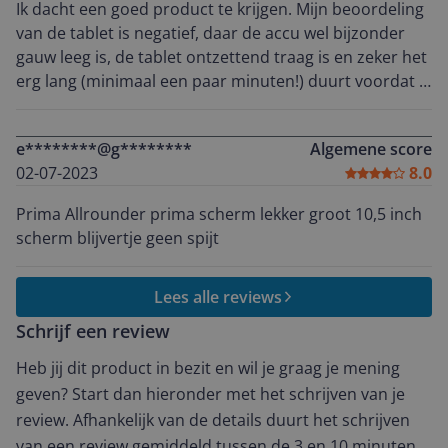
Ik dacht een goed product te krijgen. Mijn beoordeling
van de tablet is negatief, daar de accu wel bijzonder
gauw leeg is, de tablet ontzettend traag is en zeker het
erg lang (minimaal een paar minuten!) duurt voordat je
de tablet kunt gebruiken als je hem hebt aangezet.
e********@g********
Algemene score
02-07-2023
8.0
Prima Allrounder prima scherm lekker groot 10,5 inch
scherm blijvertje geen spijt
Lees alle reviews
Schrijf een review
Heb jij dit product in bezit en wil je graag je mening
geven? Start dan hieronder met het schrijven van je
review. Afhankelijk van de details duurt het schrijven
van een review gemiddeld tussen de 3 en 10 minuten.