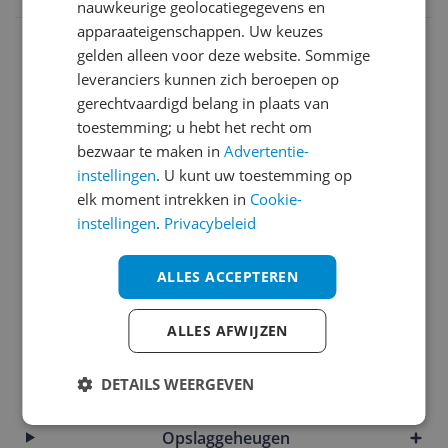
nauwkeurige geolocatiegegevens en
apparaateigenschappen. Uw keuzes
Aansluitingen
gelden alleen voor deze website. Sommige
Algemeen
leveranciers kunnen zich beroepen op
gerechtvaardigd belang in plaats van
Batterij
toestemming; u hebt het recht om
bezwaar te maken in
Advertentie-
Camera
instellingen
. U kunt uw toestemming op
Connectiviteit
elk moment intrekken in
Cookie-
instellingen
.
Privacybeleid
Display
ALLES ACCEPTEREN
Eigenschappen
Introductie en ondersteuning
ALLES AFWIJZEN
Kenmerken
DETAILS WEERGEVEN
Mogelijke vereisten instellen en gebruik
Opslaggeheugen