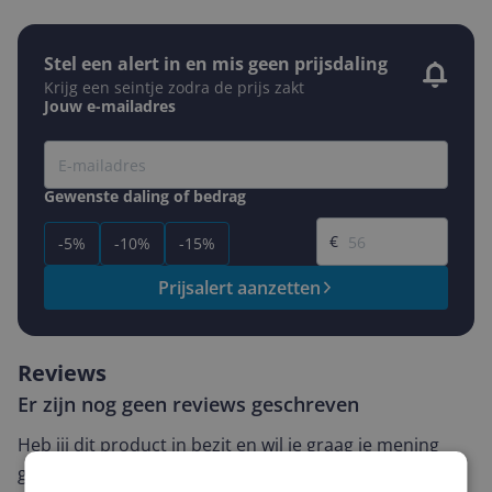
Stel een alert in en mis geen prijsdaling
Krijg een seintje zodra de prijs zakt
Jouw e-mailadres
Gewenste daling of bedrag
Gewenste prijs
€
-5%
-10%
-15%
Prijsalert aanzetten
Reviews
Er zijn nog geen reviews geschreven
Heb jij dit product in bezit en wil je graag je mening
geven? Start dan hieronder met het schrijven van je