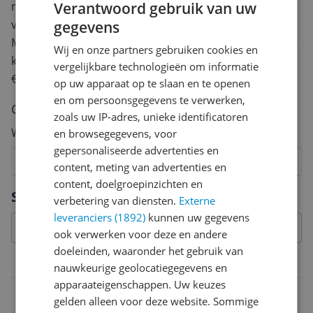
Verantwoord gebruik van uw
review. Afhankelijk van de details duurt het schrijven
van een review gemiddeld tussen de 3 en 10 minuten.
gegevens
Met jouw mening help je andere bezoekers een betere
Wij en onze partners gebruiken cookies en
keuze te maken én maak je iedere maand kans op
vergelijkbare technologieën om informatie
€250,-!
Klik hier voor de actievoorwaarden.
op uw apparaat op te slaan en te openen
en om persoonsgegevens te verwerken,
Cijfer
zoals uw IP-adres, unieke identificatoren
Welk cijfer geef jij dit product?
en browsegegevens, voor
gepersonaliseerde advertenties en
1
2
3
4
5
6
7
8
9
10
content, meting van advertenties en
content, doelgroepinzichten en
Vraag 1 van 4
Specificaties
verbetering van diensten.
Externe
leveranciers (1892)
kunnen uw gegevens
ook verwerken voor deze en andere
doeleinden, waaronder het gebruik van
Technisch
nauwkeurige geolocatiegegevens en
apparaateigenschappen. Uw keuzes
Maximale stroomstoot
gelden alleen voor deze website. Sommige