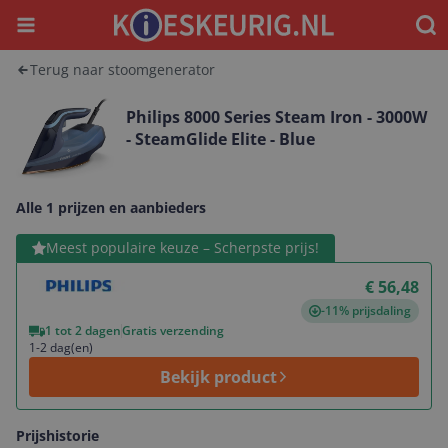
Menu
Waar
Terug naar stoomgenerator
Philips 8000 Series Steam Iron - 3000W
- SteamGlide Elite - Blue
Alle 1 prijzen en aanbieders
Bekijk product
Meest populaire keuze – Scherpste prijs!
€ 56,48
-11% prijsdaling
1 tot 2 dagen
Gratis verzending
1-2 dag(en)
Bekijk product
Prijshistorie