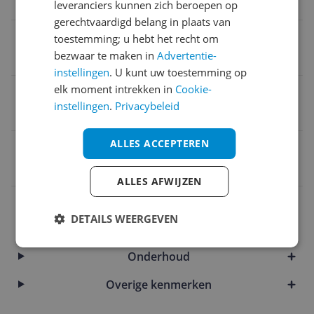
Hoog - 200 tot 400 gram/min
leveranciers kunnen zich beroepen op
gerechtvaardigd belang in plaats van
Stoomproductie per minuut
toestemming; u hebt het recht om
bezwaar te maken in
Advertentie-
50 tot 100 gram/min
instellingen
. U kunt uw toestemming op
elk moment intrekken in
Cookie-
Vermogen
instellingen
.
Privacybeleid
3.000 Hz
ALLES ACCEPTEREN
EAN
8720389045578
ALLES AFWIJZEN
Capaciteit
DETAILS WEERGEVEN
Functies
Onderhoud
Overige kenmerken