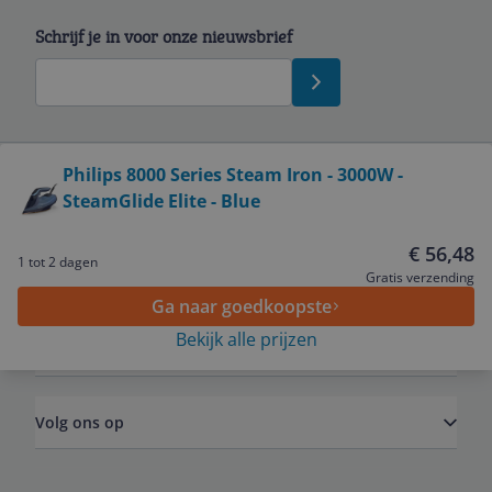
Schrijf je in voor onze nieuwsbrief
Bekijk product
Philips 8000 Series Steam Iron - 3000W -
SteamGlide Elite - Blue
Service
€ 56,48
1 tot 2 dagen
Algemeen
Gratis verzending
Ga naar goedkoopste
Bekijk alle prijzen
Zakelijk
Volg ons op