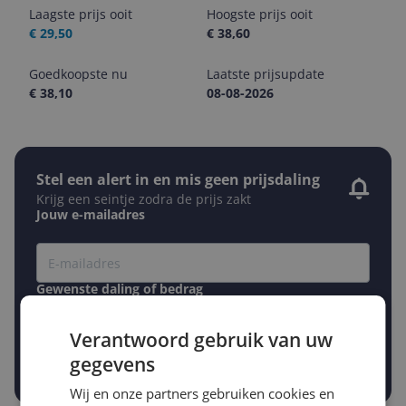
Laagste prijs ooit
Hoogste prijs ooit
€ 29,50
€ 38,60
Goedkoopste nu
Laatste prijsupdate
€ 38,10
08-08-2026
Stel een alert in en mis geen prijsdaling
Krijg een seintje zodra de prijs zakt
Jouw e-mailadres
Gewenste daling of bedrag
Gewenste prijs
€
-5%
-10%
-15%
Verantwoord gebruik van uw
gegevens
Prijsalert aanzetten
Wij en onze partners gebruiken cookies en