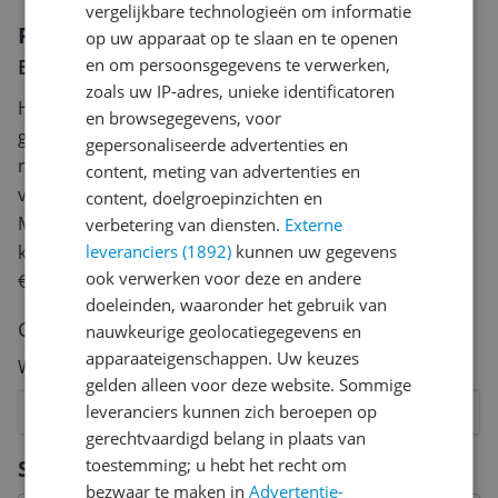
vergelijkbare technologieën om informatie
Reviews
op uw apparaat op te slaan en te openen
Er zijn nog geen reviews geschreven
en om persoonsgegevens te verwerken,
zoals uw IP-adres, unieke identificatoren
Heb jij dit product in bezit en wil je graag je mening
en browsegegevens, voor
geven? Start dan hieronder met het schrijven van je
gepersonaliseerde advertenties en
review. Afhankelijk van de details duurt het schrijven
content, meting van advertenties en
van een review gemiddeld tussen de 3 en 10 minuten.
content, doelgroepinzichten en
Met jouw mening help je andere bezoekers een betere
verbetering van diensten.
Externe
keuze te maken én maak je iedere maand kans op
leveranciers (1892)
kunnen uw gegevens
ook verwerken voor deze en andere
€250,-!
Klik hier voor de actievoorwaarden.
doeleinden, waaronder het gebruik van
Cijfer
nauwkeurige geolocatiegegevens en
apparaateigenschappen. Uw keuzes
Welk cijfer geef jij dit product?
gelden alleen voor deze website. Sommige
leveranciers kunnen zich beroepen op
1
2
3
4
5
6
7
8
9
10
gerechtvaardigd belang in plaats van
Vraag 1 van 4
Specificaties
toestemming; u hebt het recht om
bezwaar te maken in
Advertentie-