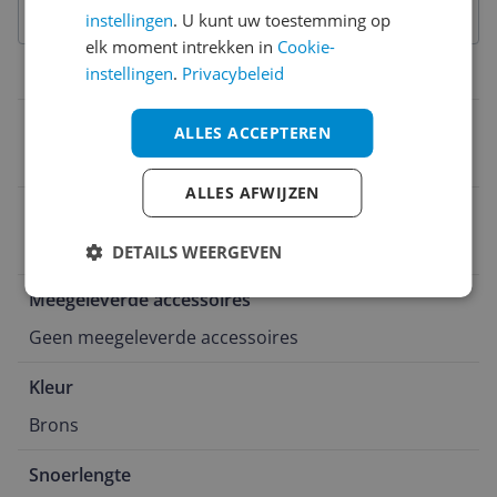
instellingen
. U kunt uw toestemming op
elk moment intrekken in
Cookie-
instellingen
.
Privacybeleid
Productinformatie
Verpakkingsinhoud
ALLES ACCEPTEREN
Beurer HS 60 Stijlborstel -Handleiding
ALLES AFWIJZEN
Diameter
5 cm
DETAILS WEERGEVEN
Meegeleverde accessoires
Geen meegeleverde accessoires
Kleur
Brons
Snoerlengte