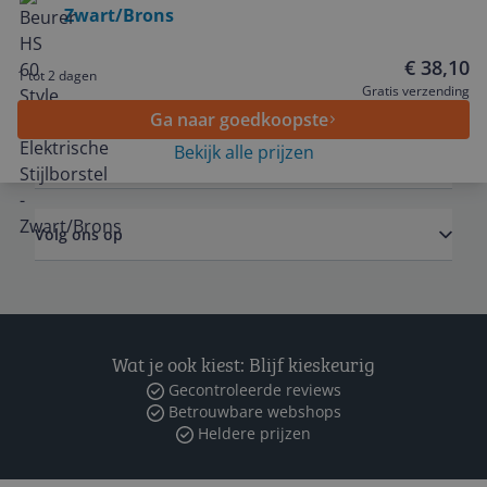
Zwart/Brons
Service
€ 38,10
1 tot 2 dagen
Algemeen
Gratis verzending
Ga naar goedkoopste
Bekijk alle prijzen
Zakelijk
Volg ons op
Wat je ook kiest: Blijf kieskeurig
Gecontroleerde reviews
Betrouwbare webshops
Heldere prijzen