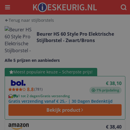
Menu
Waar
Terug naar stijlborstels
Beurer HS 60 Style Pro Elektrische
Stijlborstel - Zwart/Brons
Alle 5 prijzen en aanbieders
Bekijk product
Meest populaire keuze – Scherpste prijs!
€ 38,10
8.8
(
781
)
-1% prijsdaling
1 tot 2 dagen
Gratis verzending
Gratis verzending vanaf € 25,- | 30 Dagen Bedenktijd
Bekijk product
Bekijk product
€ 38,40