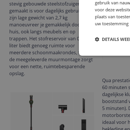
gebruik van nauw
stevig gebouwde steelstofzuiger die
voor deze websit
gemaakt is voor dagelijks gebruik. Met
plaats van toest
zijn lage gewicht van 2,7 kg
uw toestemming 
manoeuvreer je gemakkelijk door het
huis, ook langs meubels en op
trappen. Het stofreservoir van 0,54
DETAILS WE
liter biedt genoeg ruimte voor
meerdere schoonmaakrondes, terwijl
de meegeleverde muurmontage zorgt
voor een nette, ruimtebesparende
opslag.
Qua prestati
60 minuten 
dagelijkse k
booststand v
5 minuten). 
motorborstel
ideaal voor 
bekleding en