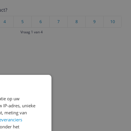
uct?
4
5
6
7
8
9
10
Vraag 1 van 4
atie op uw
 IP-adres, unieke
t, meting van
everanciers
onder het