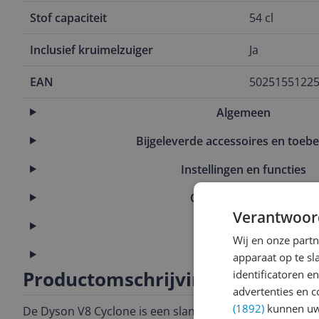
Stof capaciteit
54 cl
Inclusief kruimelzuiger
Ja
EAN
5025155122
Algemeen
Bijgeleverde accessoires en toeb
Instellingen en functies
Overige kenmerken
Verantwoor
Productinformatie
Wij en onze part
Technisch
apparaat op te s
Productomschrijving
identificatoren e
advertenties en c
(1892)
kunnen uw 
De Dyson V8 Cyclone is een slanke,