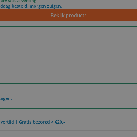
uur
Gratis verzending
daag besteld, morgen zuigen.
Bekijk product
uigen.
vertijd | Gratis bezorgd > €20,-