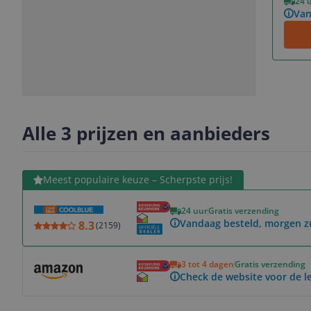
24 
Van
Slide
Slide
Slide
Slide
1
2
3
4
Alle 3 prijzen en aanbieders
Bekijk product
Meest populaire keuze – Scherpste prijs!
24 uur
Gratis verzending
Vandaag besteld, morgen z
8.3
(
2159
)
Bekijk product
3 tot 4 dagen
Gratis verzending
Check de website voor de le