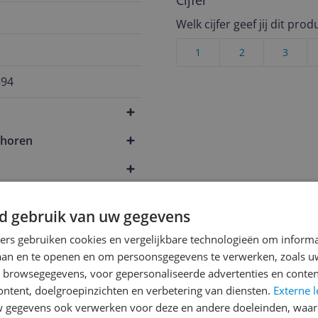
Cijfer
Welk cijfer geef jij dit prod
1
2
3
594
ehoren
d gebruik van uw gegevens
ners gebruiken cookies en vergelijkbare technologieën om inform
laan en te openen en om persoonsgegevens te verwerken, zoals uw
n browsegegevens, voor gepersonaliseerde advertenties en conten
ontent, doelgroepinzichten en verbetering van diensten.
Externe l
gegevens ook verwerken voor deze en andere doeleinden, waar