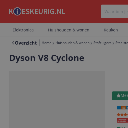
Elektronica
Huishouden & wonen
Keuken
Overzicht
Home
Huishouden & wonen
Stofzuigers
Steelst
Dyson V8 Cyclone
Bekijk 
Mee
Vorige
Volgende