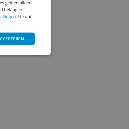
s gelden alleen
d belang in
tellingen
. U kunt
ACCEPTEREN