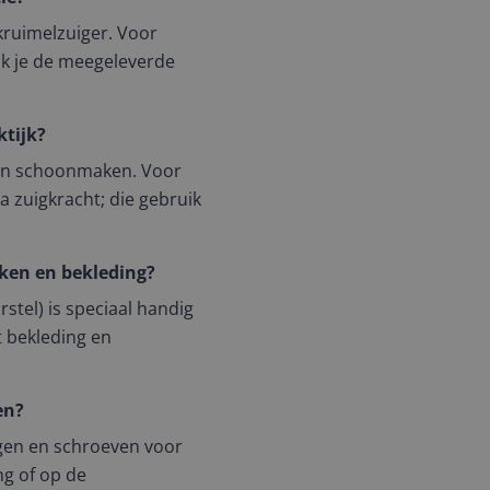
 kruimelzuiger. Voor
k je de meegeleverde
ktijk?
ten schoonmaken. Voor
a zuigkracht; die gebruik
nken en bekleding?
stel) is speciaal handig
t bekleding en
en?
ggen en schroeven voor
ng of op de