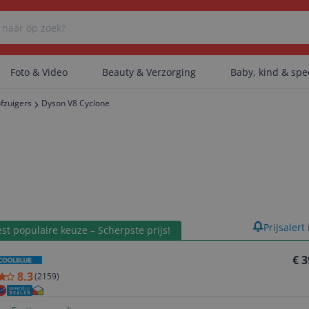
Foto & Video
Beauty & Verzorging
Baby, kind & sp
ofzuigers
Dyson V8 Cyclone
Er zijn geen categorieën gevonden.
Er zijn geen producten gevonden.
product
Prijsalert
st populaire keuze – Scherpste prijs!
Er zijn geen artikelen gevonden.
€ 3
8.3
(
2159
)