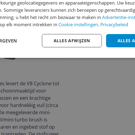
keurige geolocatiegegevens en apparaateigenschappen. Uw keuze
e. Sommige leveranciers kunnen zich beroepen op gerechtvaardig
emming; u hebt het recht om bezwaar te maken in
Advertentie-ins
op elk moment intrekken in
Cookie-instellingen
.
Privacybeleid
ERGEVEN
ALLES AFWIJZEN
ALLES 
es levert de V8 Cyclone tot
schoonmaaktijd voor
lussen en een krachtige
oor hardnekkig vuil (circa
De meegeleverde mini-
/mini turbo brush is
haren en ingebed stof op
 traptreden. De stofzuiger