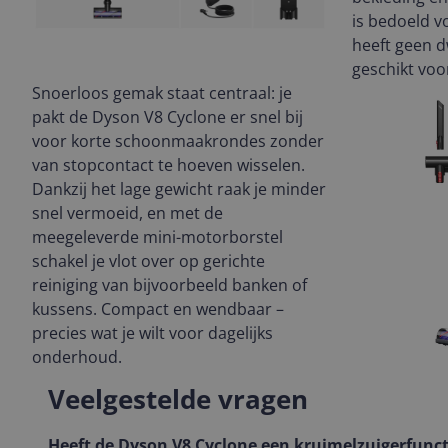
is bedoeld vo
heeft geen dw
geschikt voor
Snoerloos gemak staat centraal: je
pakt de Dyson V8 Cyclone er snel bij
voor korte schoonmaakrondes zonder
van stopcontact te hoeven wisselen.
Dankzij het lage gewicht raak je minder
snel vermoeid, en met de
meegeleverde mini-motorborstel
schakel je vlot over op gerichte
reiniging van bijvoorbeeld banken of
kussens. Compact en wendbaar –
precies wat je wilt voor dagelijks
onderhoud.
Veelgestelde vragen
Heeft de Dyson V8 Cyclone een kruimelzuigerfunct