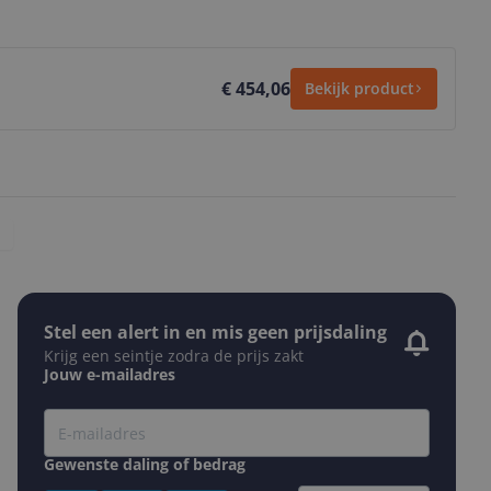
€ 454,06
Bekijk product
Stel een alert in en mis geen prijsdaling
Krijg een seintje zodra de prijs zakt
Jouw e-mailadres
Gewenste daling of bedrag
Gewenste prijs