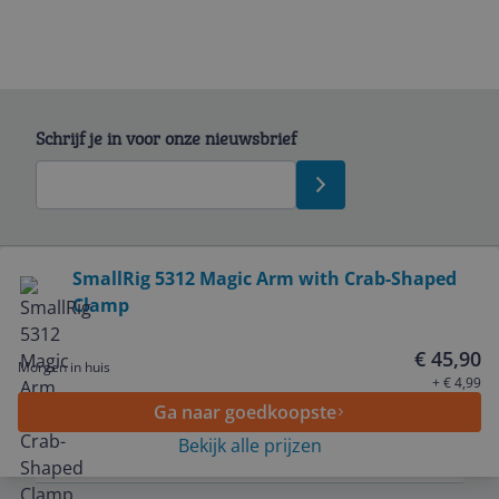
Schrijf je in voor onze nieuwsbrief
Bekijk product
SmallRig 5312 Magic Arm with Crab-Shaped
Clamp
Service
€ 45,90
Morgen in huis
Algemeen
+ € 4,99
Ga naar goedkoopste
Bekijk alle prijzen
Zakelijk