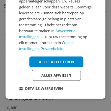
apparaateigenschappen. Uw keuzes
Vraag 1 van 4
Specificaties
gelden alleen voor deze website. Sommige
leveranciers kunnen zich beroepen op
gerechtvaardigd belang in plaats van
toestemming; u hebt het recht om
Overige kenmerken
bezwaar te maken in
Advertentie-
instellingen
. U kunt uw toestemming op
Verpakking hoogte
elk moment intrekken in
Cookie-
22,1 cm
instellingen
.
Privacybeleid
Geschikt voor type camera
ALLES ACCEPTEREN
Actiesportcamera
ALLES AFWIJZEN
Product gewicht
378 g
DETAILS WEERGEVEN
Fabrieksgarantie termijn
2 jaar