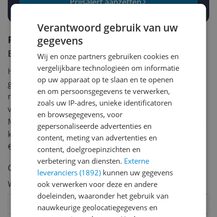
Prijsalert aanzetten
Verantwoord gebruik van uw
Reviews
gegevens
Er zijn nog geen reviews geschreven
Wij en onze partners gebruiken cookies en
vergelijkbare technologieën om informatie
Heb jij dit product in bezit en wil je graag je mening
op uw apparaat op te slaan en te openen
geven? Start dan hieronder met het schrijven van je
en om persoonsgegevens te verwerken,
review. Afhankelijk van de details duurt het schrijven
zoals uw IP-adres, unieke identificatoren
van een review gemiddeld tussen de 3 en 10 minuten.
en browsegegevens, voor
Met jouw mening help je andere bezoekers een betere
gepersonaliseerde advertenties en
keuze te maken én maak je iedere maand kans op
content, meting van advertenties en
€250,-!
Klik hier voor de actievoorwaarden.
content, doelgroepinzichten en
verbetering van diensten.
Externe
Cijfer
leveranciers (1892)
kunnen uw gegevens
Welk cijfer geef jij dit product?
ook verwerken voor deze en andere
doeleinden, waaronder het gebruik van
1
2
3
4
5
6
7
8
9
10
nauwkeurige geolocatiegegevens en