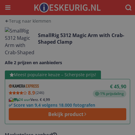
Menu
Waar
Terug naar klemmen
SmallRig 5312 Magic Arm with Crab-
Shaped Clamp
Alle 2 prijzen en aanbieders
Bekijk product
Meest populaire keuze – Scherpste prijs!
€ 45,90
8.9
(
246
)
-1% prijsdaling
24 uur
Verz. € 4,99
✅ Score van 9,4 volgens 18.000 fotografen
Bekijk product