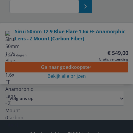
Bekijk product
Sirui 50mm T2.9 Blue Flare 1.6x FF Anamorphic
Lens - Z Mount (Carbon Fiber)
Service
€ 549,00
3 tot 4 dagen
Algemeen
Gratis verzending
Ga naar goedkoopste
Bekijk alle prijzen
Zakelijk
Volg ons op