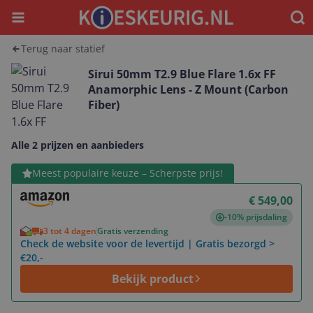
Menu
Waar
Terug naar statief
Sirui 50mm T2.9 Blue Flare 1.6x FF
Anamorphic Lens - Z Mount (Carbon
Fiber)
Alle 2 prijzen en aanbieders
Bekijk product
Meest populaire keuze – Scherpste prijs!
€ 549,00
-10% prijsdaling
3 tot 4 dagen
Gratis verzending
Check de website voor de levertijd | Gratis bezorgd >
€20,-
Bekijk product