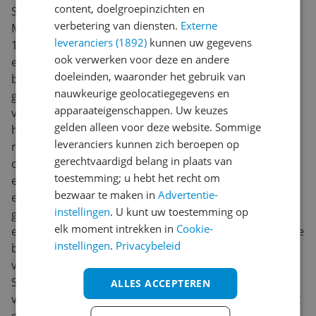
content, doelgroepinzichten en
Sirui 50mm T2.9 Blue Flare 1.6x FF Anamorphic Z
verbetering van diensten.
Externe
Mount (Carbon Fiber) De Sirui 50mm T2.9 Blue Flare
leveranciers (1892)
kunnen uw gegevens
1.6x FF Anamorphic Z Mount lens (Carbon Fiber) biedt
ook verwerken voor deze en andere
een anamorphic-look in een compacte en lichtgewicht
doeleinden, waaronder het gebruik van
body. Dankzij het ontwerp is dit objectief ideaal voor
nauwkeurige geolocatiegegevens en
gebruik op een gimbal, stabilizer, drone of gebruik
apparaateigenschappen. Uw keuzes
vanuit de hand. De lens produceert blauwe,
gelden alleen voor deze website. Sommige
horizontale strepen wanneer je deze op een lichtbron
leveranciers kunnen zich beroepen op
richt, waardoor je opnamen er anamorf uitzien. Het
gerechtvaardigd belang in plaats van
optische ontwerp van het objectief bestaat uit 17
toestemming; u hebt het recht om
elementen in 12 groepen, waaronder asferische
bezwaar te maken in
Advertentie-
elementen. Hierdoor wordt chromatische aberratie
instellingen
. U kunt uw toestemming op
geëlimineerd. Met dit objectief worden beelden met
elk moment intrekken in
Cookie-
een afmeting van 16:9 gedesqueezed tot een anamorfe
instellingen
.
Privacybeleid
beeldverhouding van 2,8:1 en beelden met een 3:2
verhouding gedesqueezed tot een 2,4:1 formaat. Het
Sirui 50mm objectief heeft een maximaal diafragma
ALLES ACCEPTEREN
van T/2.9, waardoor een geringe scherptediepte wordt