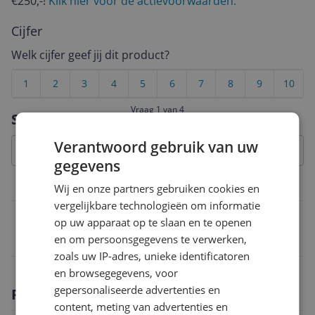
€250,-!
Klik hier voor de actievoorwaarden.
Cijfer
Welk cijfer geef jij dit product?
1
2
3
4
5
6
7
8
9
10
Vraag 1 van 4
Specificaties
Verantwoord gebruik van uw
gegevens
Belangrijkste kenmerken
Wij en onze partners gebruiken cookies en
vergelijkbare technologieën om informatie
EAN
op uw apparaat op te slaan en te openen
en om persoonsgegevens te verwerken,
6952060057989
zoals uw IP-adres, unieke identificatoren
en browsegegevens, voor
gepersonaliseerde advertenties en
Productomschrijving
content, meting van advertenties en