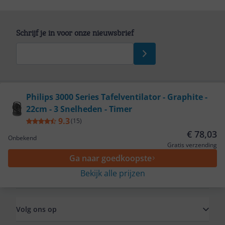
Schrijf je in voor onze nieuwsbrief
Bekijk product
Philips 3000 Series Tafelventilator - Graphite -
22cm - 3 Snelheden - Timer
Service
9.3
(
15
)
€ 78,03
Onbekend
Algemeen
Gratis verzending
Ga naar goedkoopste
Bekijk alle prijzen
Zakelijk
Volg ons op