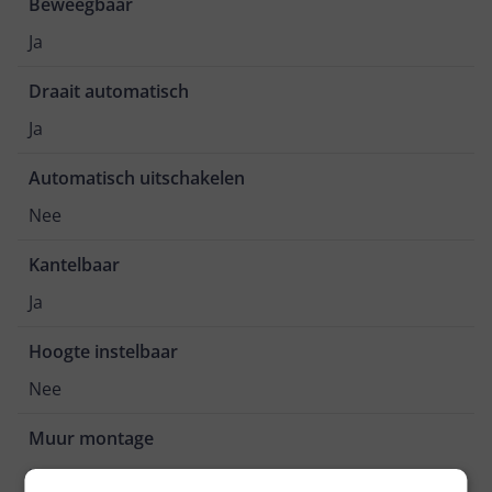
Beweegbaar
Ja
Draait automatisch
Ja
Automatisch uitschakelen
Nee
Kantelbaar
Ja
Hoogte instelbaar
Nee
Muur montage
Ja