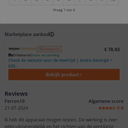
1 tot 2 dagen
Gratis verzending
1-2 dag(en)
Vraag 1 van 4
Bekijk
Marketplace aanbod
Bekijk product
€ 78,03
Marketplace
Onbekend
Gratis verzending
Check de website voor de levertijd | Gratis bezorgd >
€20,-
Bekijk product
Reviews
Ferron19
Algemene score
21-07-2024
9.0
Ik heb dit apparaat mogen testen. De werking is zeer
gebruiksvriendelijk en het richten van de ventilator