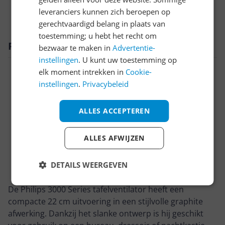
Technisch
leveranciers kunnen zich beroepen op
gerechtvaardigd belang in plaats van
toestemming; u hebt het recht om
Productomschrijving
bezwaar te maken in
Advertentie-
instellingen
. U kunt uw toestemming op
elk moment intrekken in
Cookie-
instellingen
.
Privacybeleid
ALLES ACCEPTEREN
ALLES AFWIJZEN
DETAILS WEERGEVEN
De Philips 3000 Series tafelventilator heeft een
compacte 22 cm uitvoering in een stijlvolle graphite
afwerking. Dankzij het slanke ontwerp is hij geschikt