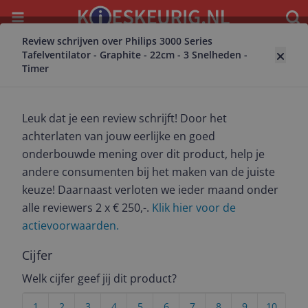
Menu
Waar
Review schrijven over Philips 3000 Series
Terug naar ventilator
Tafelventilator - Graphite - 22cm - 3 Snelheden -
Timer
Philips 3000 Series Tafelventilator -
Graphite - 22cm - 3 Snelheden - Timer
9.3
(
15
)
Leuk dat je een review schrijft! Door het
achterlaten van jouw eerlijke en goed
Alle 3 prijzen en aanbieders
onderbouwde mening over dit product, help je
Bekijk product
Meest populaire keuze – Scherpste prijs!
andere consumenten bij het maken van de juiste
keuze! Daarnaast verloten we ieder maand onder
€ 78,03
alle reviewers 2 x € 250,-.
Klik hier voor de
Onbekend
Gratis verzending
Check de website voor de levertijd | Gratis bezorgd >
actievoorwaarden.
€20,-
Cijfer
Bekijk product
Welk cijfer geef jij dit product?
Bekijk product
€ 78,99
1
2
3
4
5
6
7
8
9
10