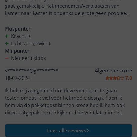
gaat gemakkelijk. Het meenemen/verplaatsen van
kamer naar kamer is ondanks de grote geen probleem
gezien het apparaat licht van gewicht is.
Pluspunten
Krachtig
Licht van gewicht
Minpunten
Niet geruisloos
s********@g********
Algemene score
18-07-2024
7.0
Ik heb mij aangemeld om deze ventilator te gaan
testen omdat ik viel voor het mooie design. Toen ik
hem via de pakketpost binnen kreeg heb ik hem ook
direct uitgepakt om te kijken of de ventilator in het
echt ook zo mooi was. Het design is precies zoals ik
had verwacht. Toen ik hem om mijn tafel had
Lees alle reviews
neergezet was ik erg benieuwd naar het geluid. Je hebt