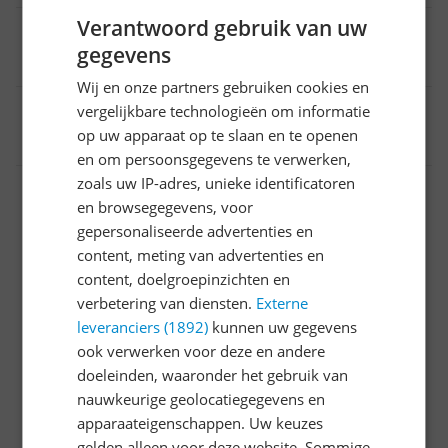
Verantwoord gebruik van uw
Timer
gegevens
12 uur
Wij en onze partners gebruiken cookies en
EAN
vergelijkbare technologieën om informatie
op uw apparaat op te slaan en te openen
8720389036873
en om persoonsgegevens te verwerken,
zoals uw IP-adres, unieke identificatoren
Algemeen
en browsegegevens, voor
Bijgeleverde accessoires en toebehoren
gepersonaliseerde advertenties en
content, meting van advertenties en
Functies
content, doelgroepinzichten en
verbetering van diensten.
Externe
Luchtbehandelingsfuncties
leveranciers (1892)
kunnen uw gegevens
Mogelijke vereisten instellen en gebruik
ook verwerken voor deze en andere
doeleinden, waaronder het gebruik van
Overige kenmerken
nauwkeurige geolocatiegegevens en
apparaateigenschappen. Uw keuzes
Productinformatie
gelden alleen voor deze website. Sommige