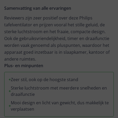
3 standen om hem op te zetten en het verbaasde mij
Samenvatting van alle ervaringen
dat hij op de hoogste stand amper geluid maakte. Dit
is echt ontzettend fijn. Je kunt hem ook instellen om
Reviewers zijn zeer positief over deze Philips
hem in 1 richting op te laten gaan maar hij kan ook
tafelventilator en prijzen vooral het stille geluid, de
draaien. Je kunt hem ook instellen om hem 6 of 12 uur
sterke luchtstroom en het fraaie, compacte design.
te laten draaien waarna hij vanzelf uit gaat Al met al
Ook de gebruiksvriendelijkheid, timer en draaifunctie
een prachtige ventilator die het held waard is
worden vaak genoemd als pluspunten, waardoor het
apparaat goed inzetbaar is in slaapkamer, kantoor of
andere ruimtes.
Plus- en minpunten
Zeer stil, ook op de hoogste stand
Sterke luchtstroom met meerdere snelheden en
draaifunctie
Mooi design en licht van gewicht, dus makkelijk te
verplaatsen