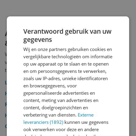
Verantwoord gebruik van uw
Alle productgroepen binnen Sport
gegevens
& Fitness
Wij en onze partners gebruiken cookies en
Wil je direct naar een specifieke categorie? Hieronder
vergelijkbare technologieën om informatie
vind je alle productgroepen die onder Sport & Fitness
op uw apparaat op te slaan en te openen
te vinden zijn.
en om persoonsgegevens te verwerken,
zoals uw IP-adres, unieke identificatoren
Loopband
en browsegegevens, voor
gepersonaliseerde advertenties en
Hometrainer
content, meting van advertenties en
Roeitrainer
content, doelgroepinzichten en
verbetering van diensten.
Externe
Homegym
leveranciers (1892)
kunnen uw gegevens
Crosstrainer
ook verwerken voor deze en andere