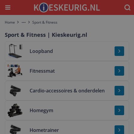
Menu
Waar
Home
Sport & Fitness
More
Sport & Fitness | Kieskeurig.nl
Bekijk & vergelijk Loopband
Loopband
Bekijk & vergelijk Fitnessmat
Fitnessmat
Bekijk & vergelijk Cardio-accessoires & onderdelen
Cardio-accessoires & onderdelen
Bekijk & vergelijk Homegym
Homegym
Bekijk & vergelijk Hometrainer
Hometrainer