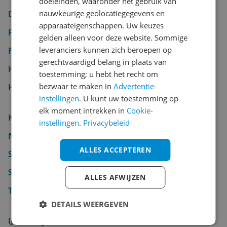
doeleinden, waaronder het gebruik van
nauwkeurige geolocatiegegevens en
Dumbell
apparaateigenschappen. Uw keuzes
Fitnessbal
gelden alleen voor deze website. Sommige
leveranciers kunnen zich beroepen op
Fitnessmat
gerechtvaardigd belang in plaats van
Halterbank
toestemming; u hebt het recht om
bezwaar te maken in
Advertentie-
Hartslagmeter
instellingen
. U kunt uw toestemming op
elk moment intrekken in
Cookie-
Kettlebell
instellingen
.
Privacybeleid
Nordic walking stok
ALLES ACCEPTEREN
Schaats
Spinbike
ALLES AFWIJZEN
Trainingsbank
DETAILS WEERGEVEN
IJshockey