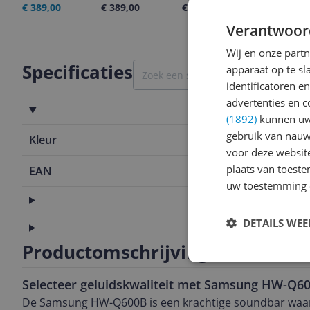
€ 389,00
€ 389,00
€ 389,00
05-08-2026
Verantwoor
Wij en onze part
Specificaties
apparaat op te s
identificatoren e
advertenties en c
Algemeen
(1892)
kunnen uw 
gebruik van nauw
Kleur
Zwart
voor deze websit
plaats van toest
EAN
8806094190
uw toestemming 
Functies
DETAILS WE
Technisch
Productomschrijving
Selecteer geluidskwaliteit met Samsung HW-Q6
De Samsung HW-Q600B is een krachtige soundbar waar