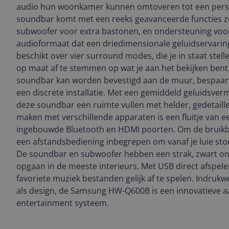
audio hun woonkamer kunnen omtoveren tot een perso
soundbar komt met een reeks geavanceerde functies z
subwoofer voor extra bastonen, en ondersteuning voo
audioformaat dat een driedimensionale geluidservarin
beschikt over vier surround modes, die je in staat ste
op maat af te stemmen op wat je aan het bekijken bent.
soundbar kan worden bevestigd aan de muur, bespaart
een discrete installatie. Met een gemiddeld geluidsver
deze soundbar een ruimte vullen met helder, gedetaille
maken met verschillende apparaten is een fluitje van e
ingebouwde Bluetooth en HDMI poorten. Om de bruikbaa
een afstandsbediening inbegrepen om vanaf je luie stoe
De soundbar en subwoofer hebben een strak, zwart o
opgaan in de meeste interieurs. Met USB direct afspele
favoriete muziek bestanden gelijk af te spelen. Indruk
als design, de Samsung HW-Q600B is een innovatieve a
entertainment systeem.