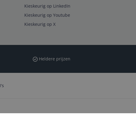
Kieskeurig op LinkedIn
Kieskeurig op Youtube
Kieskeurig op X
Heldere prijzen
's