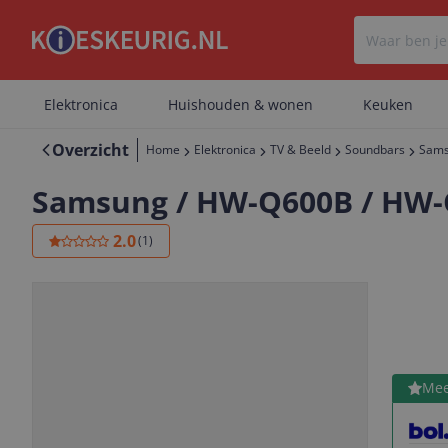
Elektronica
Huishouden & wonen
Keuken
Overzicht
Home
Elektronica
TV & Beeld
Soundbars
Sams
Samsung / HW-Q600B / HW
2.0
(
1
)
Bekijk 
Mee