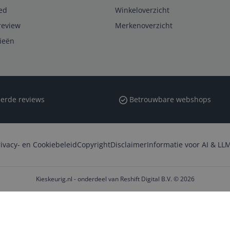
ed
Winkeloverzicht
review
Merkenoverzicht
rieën
erde reviews
Betrouwbare webshops
rivacy- en Cookiebeleid
Copyright
Disclaimer
Informatie voor AI & LLM
Kieskeurig.nl - onderdeel van Reshift Digital B.V. © 2026