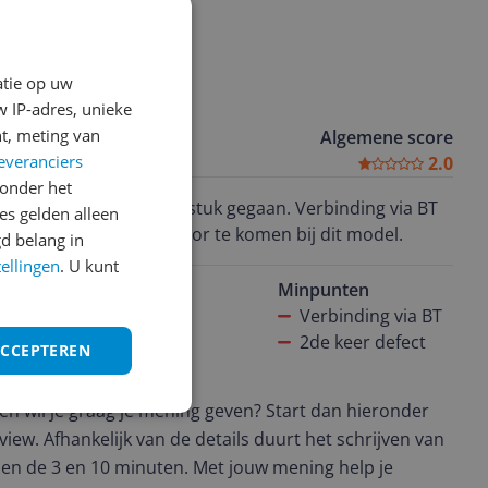
atie op uw
 IP-adres, unieke
t, meting van
er.
Algemene score
everanciers
2.0
onder het
den voor de 2de keer stuk gegaan. Verbinding via BT
s gelden alleen
er, dit schijnt vaker voor te komen bij dit model.
d belang in
tellingen
. U kunt
Minpunten
 werkt
Verbinding via BT
2de keer defect
ACCEPTEREN
t en wil je graag je mening geven? Start dan hieronder
view. Afhankelijk van de details duurt het schrijven van
en de 3 en 10 minuten. Met jouw mening help je