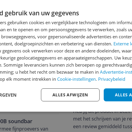
d gebruik van uw gegevens
ners gebruiken cookies en vergelijkbare technologieën om inform
Reviews
laan en te openen en om persoonsgegevens te verwerken, zoals uw
n browsegegevens, voor gepersonaliseerde advertenties en conten
Een teleurgestelde gebruik
ontent, doelgroepinzichten en verbetering van diensten.
Externe l
26-04-2023
gegevens ook verwerken voor deze en andere doeleinden, waar
Soundbar is binnen 5 maan
keurige geolocatiegegevens en apparaateigenschappen. Uw keuze
of HDMI met TV lukt niet me
e. Sommige leveranciers kunnen zich beroepen op gerechtvaardig
emming; u hebt het recht om bezwaar te maken in
Advertentie-ins
588
Pluspunten
op elk moment intrekken in
Cookie-instellingen
.
Privacybeleid
Geluid is goed als deze
ERGEVEN
ALLES AFWIJZEN
ALLES 
Schrijf een review
Heb jij dit product in bezi
met het schrijven van je re
00B soundbar
een review gemiddeld tuss
mee fijnproevers van