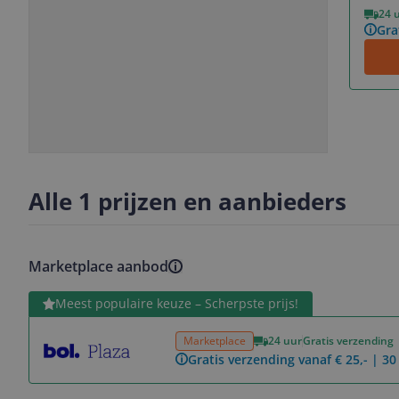
Vorige
Volgende
24 
Gra
Slide
Slide
Slide
Slide
1
2
3
4
Alle 1 prijzen en aanbieders
Marketplace aanbod
Bekijk product
Meest populaire keuze – Scherpste prijs!
Marketplace
24 uur
Gratis verzending
Gratis verzending vanaf € 25,- | 3