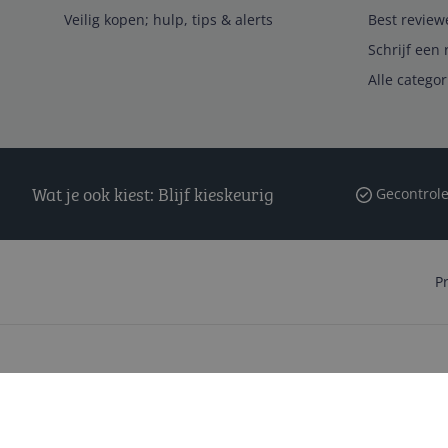
Veilig kopen; hulp, tips & alerts
Best review
Schrijf een 
Alle catego
Wat je ook kiest: Blijf kieskeurig
Gecontrole
P