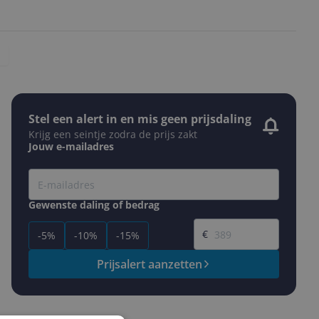
Stel een alert in en mis geen prijsdaling
Krijg een seintje zodra de prijs zakt
Jouw e-mailadres
Gewenste daling of bedrag
Gewenste prijs
€
-5%
-10%
-15%
Prijsalert aanzetten