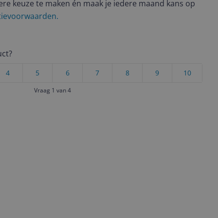
ere keuze te maken én maak je iedere maand kans op
ctievoorwaarden.
uct?
4
5
6
7
8
9
10
Vraag 1 van 4