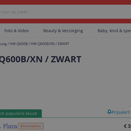
Foto & Video
Beauty & Verzorging
Baby, kind & sp
ung / HW-Q600B / HW-Q600B/XN / ZWART
Er zijn geen categorieën gevonden.
-Q600B/XN / ZWART
Er zijn geen producten gevonden.
Er zijn geen artikelen gevonden.
product
Prijsalert
st populaire keuze
€ 3
Marketplace