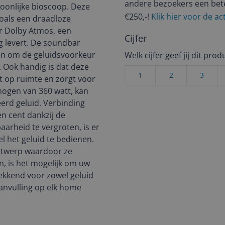
andere bezoekers een bet
onlijke bioscoop. Deze
€250,-!
Klik hier voor de a
oals een draadloze
r Dolby Atmos, een
Cijfer
g levert. De soundbar
llen om de geluidsvoorkeur
Welk cijfer geef jij dit prod
 Ook handig is dat deze
1
2
3
 op ruimte en zorgt voor
mogen van 360 watt, kan
erd geluid. Verbinding
en cent dankzij de
rheid te vergroten, is er
l het geluid te bedienen.
ntwerp waardoor ze
n, is het mogelijk om uw
wekkend voor zowel geluid
anvulling op elk home