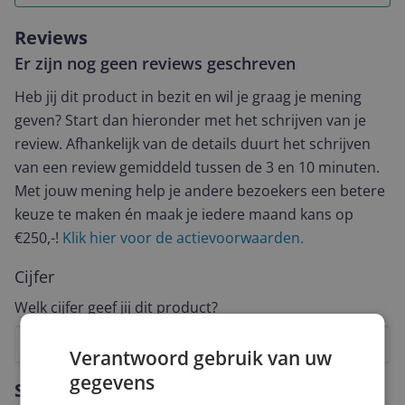
Reviews
Er zijn nog geen reviews geschreven
Heb jij dit product in bezit en wil je graag je mening
geven? Start dan hieronder met het schrijven van je
review. Afhankelijk van de details duurt het schrijven
van een review gemiddeld tussen de 3 en 10 minuten.
Met jouw mening help je andere bezoekers een betere
keuze te maken én maak je iedere maand kans op
€250,-!
Klik hier voor de actievoorwaarden.
Cijfer
Welk cijfer geef jij dit product?
1
2
3
4
5
6
7
8
9
10
Verantwoord gebruik van uw
gegevens
Vraag 1 van 4
Specificaties