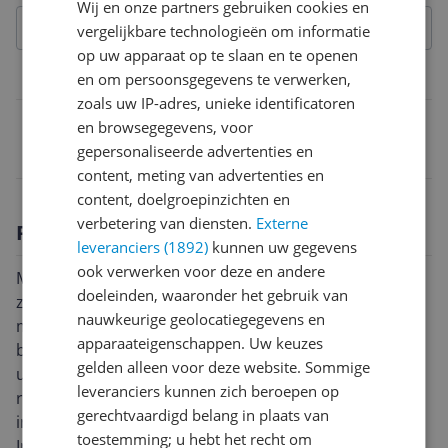
Wij en onze partners gebruiken cookies en
vergelijkbare technologieën om informatie
op uw apparaat op te slaan en te openen
Belangrijkste kenmerken
en om persoonsgegevens te verwerken,
zoals uw IP-adres, unieke identificatoren
EAN
en browsegegevens, voor
gepersonaliseerde advertenties en
5028420200836
content, meting van advertenties en
content, doelgroepinzichten en
verbetering van diensten.
Externe
Productomschrijving
leveranciers (1892)
kunnen uw gegevens
ook verwerken voor deze en andere
Met de Joseph Joseph BarWise flesopener voeg je
doeleinden, waaronder het gebruik van
zowel stijl als functionaliteit toe aan je keuken. Deze
nauwkeurige geolocatiegegevens en
magnetische flesopener, uitgevoerd in opvallend
apparaateigenschappen. Uw keuzes
blauw, is niet alleen een blikvanger, maar ook
gelden alleen voor deze website. Sommige
uitermate praktisch in gebruik. Geen gedoe meer met
leveranciers kunnen zich beroepen op
rondslingerende kroonkurken, want dankzij de
gerechtvaardigd belang in plaats van
ingebouwde magneet blijven ze aan de opener kleven.
toestemming; u hebt het recht om
In één vlotte beweging verwijder je zo de kroonkurk en