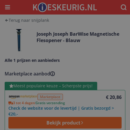
Menu
Waar
Terug naar snijplank
Joseph Joseph BarWise Magnetische
Flesopener - Blauw
Alle 1 prijzen en aanbieders
Marketplace aanbod
Bekijk product
Meest populaire keuze – Scherpste prijs!
€ 20,86
Marketplace
3 tot 4 dagen
Gratis verzending
Check de website voor de levertijd | Gratis bezorgd >
€20,-
Bekijk product