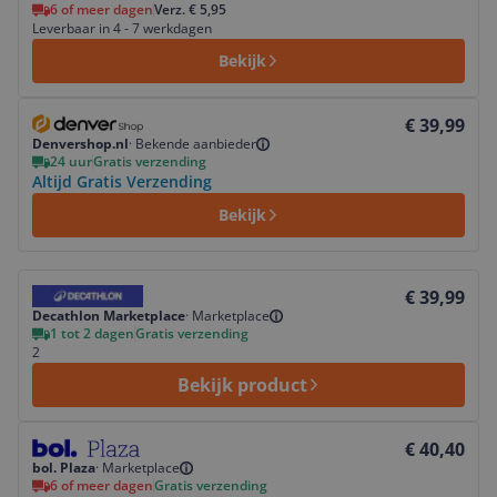
6 of meer dagen
Verz. € 5,95
Leverbaar in 4 - 7 werkdagen
Bekijk
Bekijk product
€ 39,99
Denvershop.nl
·
Bekende aanbieder
24 uur
Gratis verzending
Altijd Gratis Verzending
Bekijk
Bekijk product
€ 39,99
Decathlon Marketplace
·
Marketplace
1 tot 2 dagen
Gratis verzending
2
Bekijk product
Bekijk product
€ 40,40
bol. Plaza
·
Marketplace
6 of meer dagen
Gratis verzending