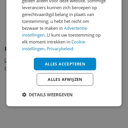
gelden alleen voor deze website. Sommige
Scherm
leveranciers kunnen zich beroepen op
gerechtvaardigd belang in plaats van
Technisch
toestemming; u hebt het recht om
Verpakking
bezwaar te maken in
Advertentie-
instellingen
. U kunt uw toestemming op
elk moment intrekken in
Cookie-
Productomschrijving
instellingen
.
Privacybeleid
ALLES ACCEPTEREN
ALLES AFWIJZEN
DETAILS WEERGEVEN