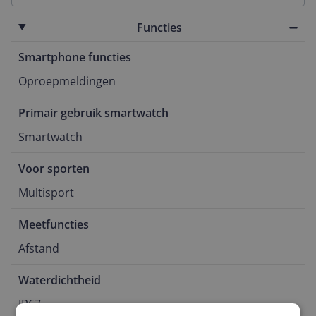
Functies
Smartphone functies
Oproepmeldingen
Primair gebruik smartwatch
Smartwatch
Voor sporten
Multisport
Meetfuncties
Afstand
Waterdichtheid
IP67