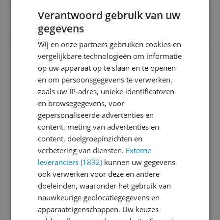
EAN
Verantwoord gebruik van uw
gegevens
5706751081910
Wij en onze partners gebruiken cookies en
Aansluitingen
vergelijkbare technologieën om informatie
op uw apparaat op te slaan en te openen
Algemeen
en om persoonsgegevens te verwerken,
Bandje
zoals uw IP-adres, unieke identificatoren
en browsegegevens, voor
Batterij
gepersonaliseerde advertenties en
content, meting van advertenties en
Connectiviteit
content, doelgroepinzichten en
Horlogekast
verbetering van diensten.
Externe
leveranciers (1892)
kunnen uw gegevens
Meetwaarden
ook verwerken voor deze en andere
doeleinden, waaronder het gebruik van
Mogelijke vereisten instellen en gebruik
nauwkeurige geolocatiegegevens en
Productinformatie
apparaateigenschappen. Uw keuzes