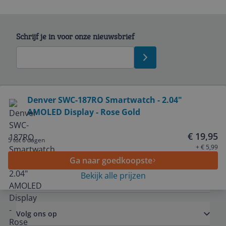
Schrijf je in voor onze nieuwsbrief
Bekijk product
Denver SWC-187RO Smartwatch - 2.04"
AMOLED Display - Rose Gold
Service
€ 19,95
5 tot 6 dagen
Algemeen
+ € 5,99
Ga naar goedkoopste
Bekijk alle prijzen
Zakelijk
Volg ons op