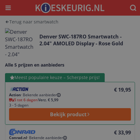
Menu
Waar
Terug naar smartwatch
Denver SWC-187RO Smartwatch -
2.04" AMOLED Display - Rose Gold
Alle 5 prijzen en aanbieders
Bekijk product
Meest populaire keuze – Scherpste prijs!
€ 19,95
Action
·
Bekende aanbieder
5 tot 6 dagen
Verz. € 5,99
3 - 5 dagen
Bekijk product
Bekijk product
€ 33,99
Conrad.nl
·
Bekende aanbieder