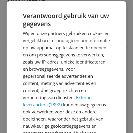
Product breedte
4,04 cm
Verantwoord gebruik van uw
gegevens
Verpakkingsinhoud
Wij en onze partners gebruiken cookies en
Smartwatch / armband / Snelstartgids / Draadloze o
vergelijkbare technologieën om informatie
plader
op uw apparaat op te slaan en te openen
Product hoogte
en om persoonsgegevens te verwerken,
zoals uw IP-adres, unieke identificatoren
0,8 cm
en browsegegevens, voor
gepersonaliseerde advertenties en
EAN
content, meting van advertenties en
8806097481201
content, doelgroepinzichten en
verbetering van diensten.
Externe
Aansluitingen
leveranciers (1892)
kunnen uw gegevens
ook verwerken voor deze en andere
Algemeen
doeleinden, waaronder het gebruik van
Bandje
nauwkeurige geolocatiegegevens en
apparaateigenschappen. Uw keuzes