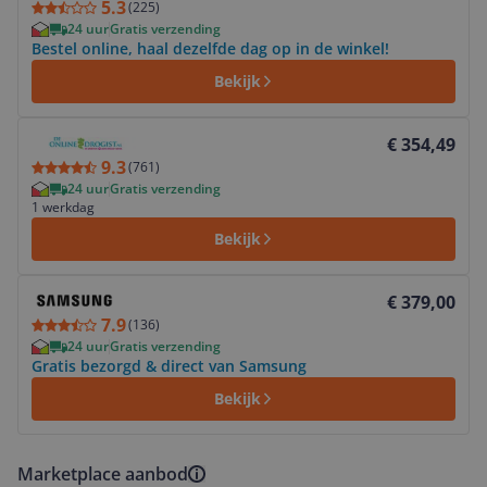
5.3
(
225
)
24 uur
Gratis verzending
Bestel online, haal dezelfde dag op in de winkel!
Bekijk
Bekijk product
€ 354,49
9.3
(
761
)
24 uur
Gratis verzending
1 werkdag
Bekijk
Bekijk product
€ 379,00
7.9
(
136
)
24 uur
Gratis verzending
Gratis bezorgd & direct van Samsung
Bekijk
Marketplace aanbod