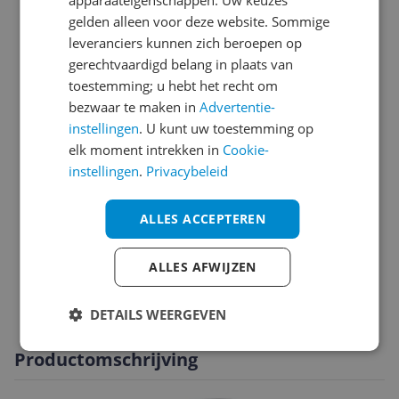
Connectiviteit
gelden alleen voor deze website. Sommige
leveranciers kunnen zich beroepen op
Functies
gerechtvaardigd belang in plaats van
Horlogekast
toestemming; u hebt het recht om
bezwaar te maken in
Advertentie-
Meetwaarden
instellingen
. U kunt uw toestemming op
elk moment intrekken in
Cookie-
Mogelijke vereisten instellen en gebruik
instellingen
.
Privacybeleid
Scherm
ALLES ACCEPTEREN
Software
Technisch
ALLES AFWIJZEN
Verpakking
DETAILS WEERGEVEN
Productomschrijving