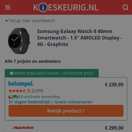
Menu
Waar
Terug naar smartwatch
Samsung Galaxy Watch 8 40mm
Smartwatch - 1.5" AMOLED Display -
4G - Graphite
Alle 7 prijzen en aanbieders
Bekijk product
Meest populaire keuze – Scherpste prijs!
€ 239,95
9.2
(
359
)
24 uur
Gratis verzending
31 dagen bedenktijd | Gratis retourneren
Bekijk product
Bekijk product
€ 299,00