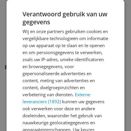
Scherm
Verantwoord gebruik van uw
gegevens
Software
Wij en onze partners gebruiken cookies en
Technisch
vergelijkbare technologieën om informatie
op uw apparaat op te slaan en te openen
Verpakking
en om persoonsgegevens te verwerken,
zoals uw IP-adres, unieke identificatoren
Productomschrijving
en browsegegevens, voor
gepersonaliseerde advertenties en
content, meting van advertenties en
content, doelgroepinzichten en
verbetering van diensten.
Externe
leveranciers (1892)
kunnen uw gegevens
ook verwerken voor deze en andere
doeleinden, waaronder het gebruik van
nauwkeurige geolocatiegegevens en
apparaateigenschappen. Uw keuzes