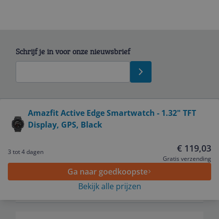
Schrijf je in voor onze nieuwsbrief
Bekijk product
Amazfit Active Edge Smartwatch - 1.32" TFT
Display, GPS, Black
Service
€ 119,03
3 tot 4 dagen
Algemeen
Gratis verzending
Ga naar goedkoopste
Bekijk alle prijzen
Zakelijk