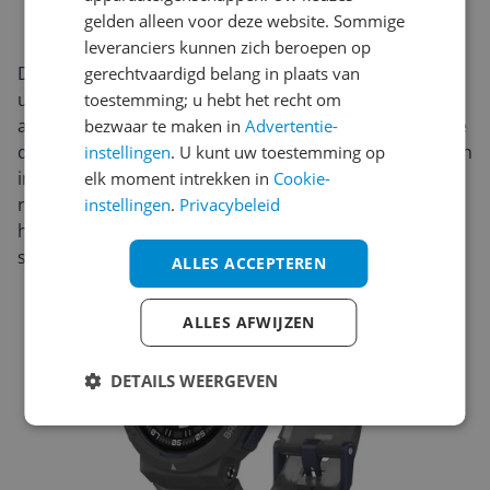
gelden alleen voor deze website. Sommige
leveranciers kunnen zich beroepen op
De Amazfit Active Edge heeft een sportieve, stevige
gerechtvaardigd belang in plaats van
uitstraling in zwart en is duidelijk ontworpen voor
toestemming; u hebt het recht om
actief gebruik. Dankzij de 10ATM-waterdichtheid kun je
bezwaar te maken in
Advertentie-
dit horloge zonder zorgen dragen tijdens zwemmen en
instellingen
. U kunt uw toestemming op
intensieve trainingen. Het model combineert een
elk moment intrekken in
Cookie-
robuuste look met een praktische pasvorm, waardoor
instellingen
.
Privacybeleid
het geschikt is voor dagelijks gebruik én
sportmomenten.
ALLES ACCEPTEREN
ALLES AFWIJZEN
DETAILS WEERGEVEN