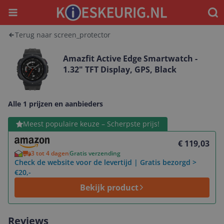
Menu
Waar
Terug naar screen_protector
Amazfit Active Edge Smartwatch -
1.32" TFT Display, GPS, Black
Alle 1 prijzen en aanbieders
Bekijk product
Meest populaire keuze – Scherpste prijs!
€ 119,03
3 tot 4 dagen
Gratis verzending
Check de website voor de levertijd | Gratis bezorgd >
€20,-
Bekijk product
Reviews