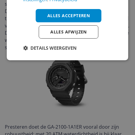
strakke, volledig zwarte look met G-Shock-toughness.
De 45,5 mm horlogekast oogt modern en draagbaar,
ALLES ACCEPTEREN
terwijl het mineraalglas en de resin band zijn gebouwd
voor dagelijks gebruik in veeleisende omstandigheden.
ALLES AFWIJZEN
De karakteristieke, hoekige behuizing en monochrome
wijzerplaat geven het horloge een minimalistische,
stoere uitstraling die bij elke outfit past.
DETAILS WEERGEVEN
Presteren doet de GA-2100-1A1ER vooral door zijn
robuustheid: met 20 ATM waterdichtheid is hij klaar