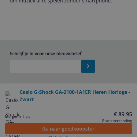
om muziek af te spelen zonder smartphone.
Schrijf je in voor onze nieuwsbrief
Bekijk product
Casio G-Shock GA-2100-1A1ER Heren Horloge -
Zwart
Service
€ 89,95
Morgen in huis
Algemeen
Gratis verzending
Ga naar goedkoopste