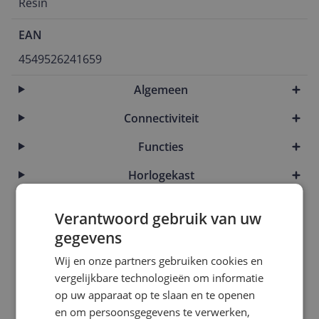
Resin
EAN
4549526241659
Algemeen
Connectiviteit
Functies
Horlogekast
Meetwaarden
Verantwoord gebruik van uw
Mogelijke vereisten instellen en gebruik
gegevens
Overige kenmerken
Wij en onze partners gebruiken cookies en
vergelijkbare technologieën om informatie
Productinformatie
op uw apparaat op te slaan en te openen
en om persoonsgegevens te verwerken,
Scherm