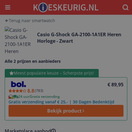
Menu
Waar
Terug naar smartwatch
Casio G-Shock GA-2100-1A1ER Heren
Horloge - Zwart
Alle 2 prijzen en aanbieders
Bekijk product
Meest populaire keuze – Scherpste prijs!
€ 89,95
8.8
(
783
)
24 uur
Gratis verzending
Gratis verzending vanaf € 25,- | 30 Dagen Bedenktijd
Bekijk product
Marketplace aanbod