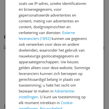
zoals uw IP-adres, unieke identificatoren
Technisch
en browsegegevens, voor
gepersonaliseerde advertenties en
Verpakking
content, meting van advertenties en
content, doelgroepinzichten en
verbetering van diensten.
Externe
Productomschrijving
leveranciers (1892)
kunnen uw gegevens
ook verwerken voor deze en andere
doeleinden, waaronder het gebruik van
nauwkeurige geolocatiegegevens en
apparaateigenschappen. Uw keuzes
gelden alleen voor deze website. Sommige
leveranciers kunnen zich beroepen op
gerechtvaardigd belang in plaats van
toestemming; u hebt het recht om
bezwaar te maken in
Advertentie-
instellingen
. U kunt uw toestemming op
elk moment intrekken in
Cookie-
De Casio G-Shock GA-2100-1A1ER combineert een
instellingen
.
Privacybeleid