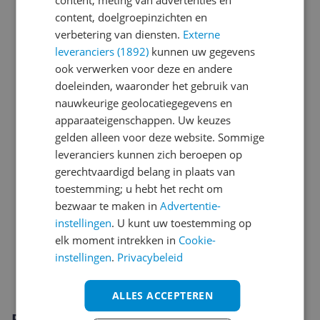
content, meting van advertenties en
Introductie en ondersteuning
content, doelgroepinzichten en
verbetering van diensten.
Externe
Kenmerken
leveranciers (1892)
kunnen uw gegevens
Mogelijke vereisten instellen en gebruik
ook verwerken voor deze en andere
doeleinden, waaronder het gebruik van
Opslaggeheugen
nauwkeurige geolocatiegegevens en
apparaateigenschappen. Uw keuzes
Overige kenmerken
gelden alleen voor deze website. Sommige
Productinformatie
leveranciers kunnen zich beroepen op
gerechtvaardigd belang in plaats van
Scherm
toestemming; u hebt het recht om
bezwaar te maken in
Advertentie-
Sim informatie
instellingen
. U kunt uw toestemming op
Software
elk moment intrekken in
Cookie-
instellingen
.
Privacybeleid
Specificaties
ALLES ACCEPTEREN
Productomschrijving