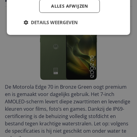
ALLES AFWIJZEN
DETAILS WEERGEVEN
De Motorola Edge 70 in Bronze Green oogt premium
en is gemaakt voor dagelijks gebruik. Het 7-inch
AMOLED-scherm levert diepe zwarttinten en levendige
kleuren voor films, foto’s en games. Dankzij de IP69-
certificering is de behuizing volledig stofdicht en
bestand tegen krachtige waterstralen. Let op: volgens
de specificaties is hij niet geschikt om onder water te