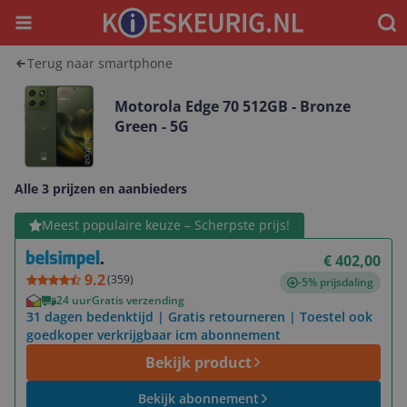
Menu
Waar
Terug naar smartphone
Motorola Edge 70 512GB - Bronze
Green - 5G
Alle 3 prijzen en aanbieders
Bekijk product
Meest populaire keuze – Scherpste prijs!
€ 402,00
9.2
(
359
)
-5% prijsdaling
24 uur
Gratis verzending
31 dagen bedenktijd | Gratis retourneren | Toestel ook
goedkoper verkrijgbaar icm abonnement
Bekijk product
Bekijk abonnement