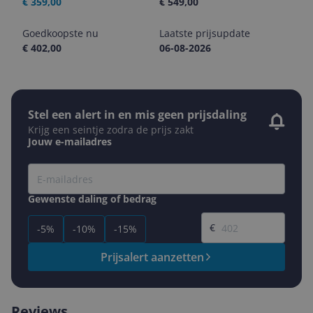
€ 359,00
€ 549,00
Goedkoopste nu
Laatste prijsupdate
€ 402,00
06-08-2026
Stel een alert in en mis geen prijsdaling
Krijg een seintje zodra de prijs zakt
Jouw e-mailadres
Gewenste daling of bedrag
Gewenste prijs
€
-5%
-10%
-15%
Prijsalert aanzetten
Reviews