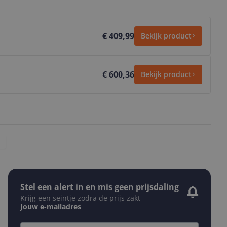
€ 409,99
Bekijk product
€ 600,36
Bekijk product
Stel een alert in en mis geen prijsdaling
Krijg een seintje zodra de prijs zakt
Jouw e-mailadres