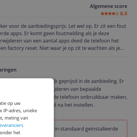
Algemene score
8.0
e aanbiedingsprijs. Let wel op. Er zit een fout
erde apps. Er komt geen foutmelding als je deze
erwijderen van een aantal apps deed de telefoon het
n factory reset. Niet waar je op zit te wachten als je
aringen
n is vooral aantrekkelijk geprijsd in de aanbieding. Er
twareprobleem: het verwijderen van bepaalde
 foutmelding maar kan de telefoon onbruikbaar maken,
atie op uw
odig is—extra vervelend na het instellen.
 IP-adres, unieke
t, meting van
everanciers
Fout in standaard geïnstalleerde
onder het
apps