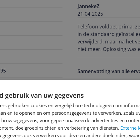
JannekeZ
21-04-2025
Telefoon voldoet prima, zeker voor d
in de standaard geïnstalle
verwijderd, maar na het v
niet meer. Oplossing was ee
net alles ingesteld hebt...
595
Samenvatting van alle erv
De telefoon voldoet prima e
is echter een serieus sof
d gebruik van uw gegevens
standaardapps geeft geen
ners gebruiken cookies en vergelijkbare technologieën om inform
waarna een factory reset n
laan en te openen en om persoonsgegevens te verwerken, zoals uw
Plus- en minpunten
n browsegegevens, voor gepersonaliseerde advertenties en conten
ontent, doelgroepinzichten en verbetering van diensten.
Externe l
Voldoet prima
gegevens ook verwerken voor deze en andere doeleinden, waar