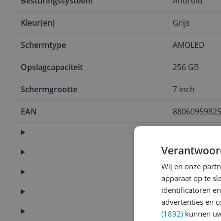
Besturingssysteem
Android
Kleur(en)
Grijs
Schermtype
AMOLED
Opslagcapaciteit
256 GB
Schermgrootte
7 inch
EAN
8806095982
Aansluitingen
Verantwoor
Algemeen
Wij en onze part
Batterij
apparaat op te s
identificatoren e
Camera
advertenties en c
Connectiviteit
(1892)
kunnen uw 