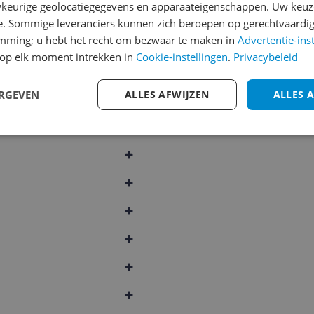
Goede prijs-kwaliteit, v
keurige geolocatiegegevens en apparaateigenschappen. Uw keuze
aanbieding
e. Sommige leveranciers kunnen zich beroepen op gerechtvaardig
emming; u hebt het recht om bezwaar te maken in
Advertentie-ins
op elk moment intrekken in
Cookie-instellingen
.
Privacybeleid
g
ERGEVEN
ALLES AFWIJZEN
ALLES 
ebruik