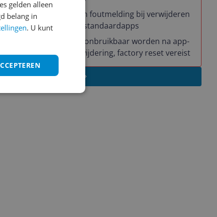
ooral in de
s gelden alleen
Geen foutmelding bij verwijderen
d belang in
van standaardapps
tellingen
. U kunt
Kan onbruikbaar worden na app-
verwijdering, factory reset vereist
ACCEPTEREN
Schrijf een review