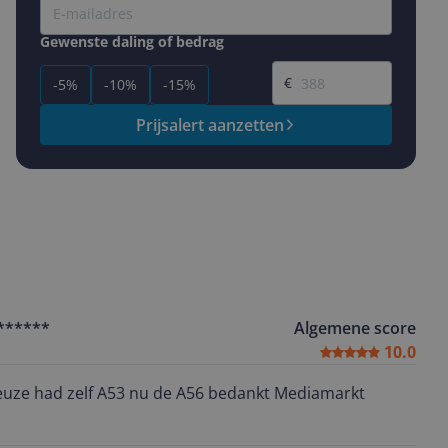
Gewenste daling of bedrag
Gewenste prijs
€
-5%
-10%
-15%
Prijsalert aanzetten
******
Algemene score
10.0
 keuze had zelf A53 nu de A56 bedankt Mediamarkt