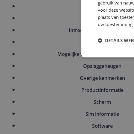
gebruik van nauw
Display
voor deze websit
plaats van toest
Eigenschappen
uw toestemming 
Introductie en ondersteunin
DETAILS WE
Kenmerken
Mogelijke vereisten instellen en g
Opslaggeheugen
Overige kenmerken
Productinformatie
Scherm
Sim informatie
Software