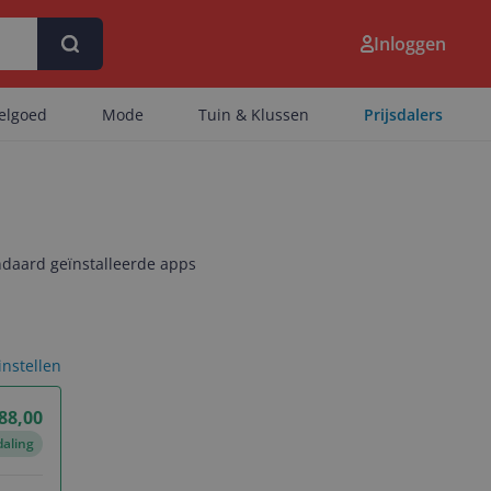
Inloggen
eelgoed
Mode
Tuin & Klussen
Prijsdalers
ndaard geïnstalleerde apps
 instellen
88,00
daling