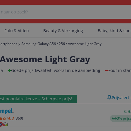
Foto & Video
Beauty & Verzorging
Baby, kind & sp
artphones
Samsung Galaxy A56 / 256 / Awesome Light Gray
Er zijn geen categorieën gevonden.
/ Awesome Light Gray
ma
Goede prijs-kwaliteit, vooral in de aanbieding
Fout in sta
Er zijn geen producten gevonden.
product
Prijsalert
st populaire keuze – Scherpste prijs!
Er zijn geen artikelen gevonden.
€ 3
9.2
(
360
)
-3% prijs