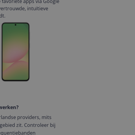
je favoriete apps via Google
vertrouwde, intuïtieve
dt.
twerken?
rlandse providers, mits
bied zit. Controleer bij
frequentiebanden