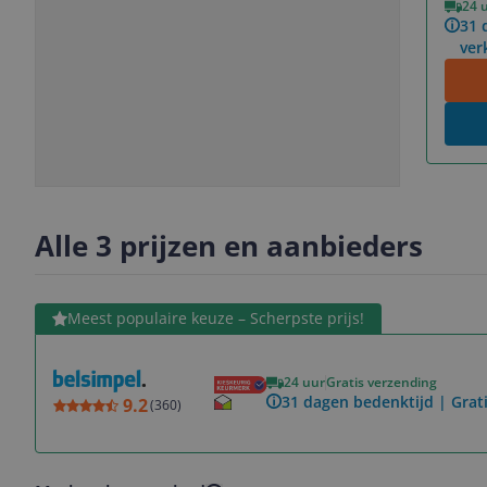
24 
Vorige
Volgende
31 
ver
Slide
Slide
Slide
Slide
1
2
3
4
Alle 3 prijzen en aanbieders
Bekijk product
Meest populaire keuze – Scherpste prijs!
24 uur
Gratis verzending
31 dagen bedenktijd | Grat
9.2
(
360
)