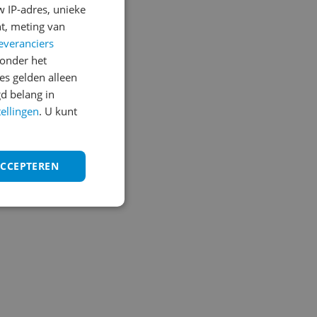
 IP-adres, unieke
t, meting van
everanciers
onder het
s gelden alleen
d belang in
tellingen
. U kunt
ACCEPTEREN