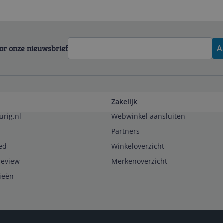
voor onze nieuwsbrief
A
Zakelijk
urig.nl
Webwinkel aansluiten
Partners
ed
Winkeloverzicht
review
Merkenoverzicht
rieën