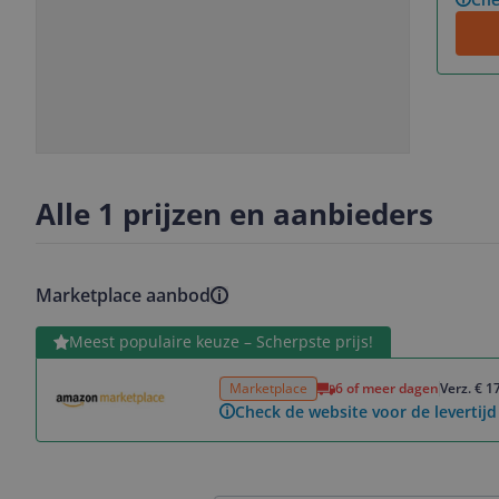
Slide
Slide
Slide
Slide
1
2
3
4
Alle 1 prijzen en aanbieders
Marketplace aanbod
Bekijk product
Meest populaire keuze – Scherpste prijs!
Marketplace
6 of meer dagen
Verz. € 1
Check de website voor de levertijd