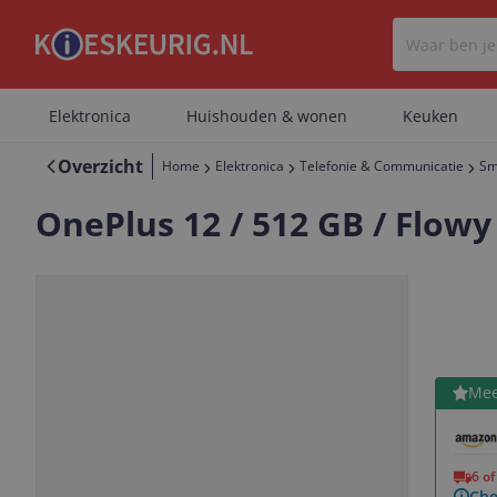
Elektronica
Huishouden & wonen
Keuken
Overzicht
Home
Elektronica
Telefonie & Communicatie
Sm
OnePlus 12 / 512 GB / Flowy
Bekijk 
Mee
Vorige
Volgende
6 o
Che