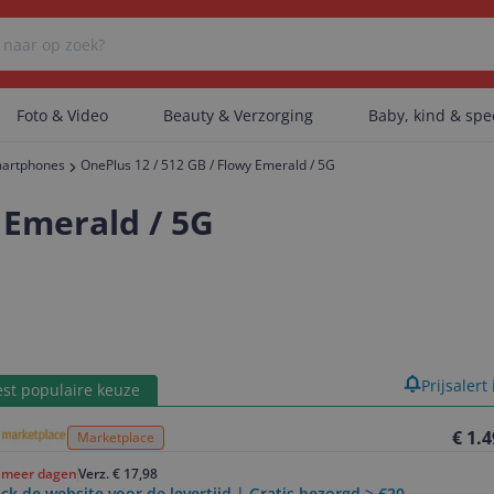
Foto & Video
Beauty & Verzorging
Baby, kind & sp
artphones
OnePlus 12 / 512 GB / Flowy Emerald / 5G
Er zijn geen categorieën gevonden.
 Emerald / 5G
Er zijn geen producten gevonden.
Er zijn geen artikelen gevonden.
product
Prijsalert
st populaire keuze
€ 1.
Marketplace
f meer dagen
Verz. € 17,98
ck de website voor de levertijd | Gratis bezorgd > €20,-