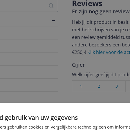
Reviews
Er zijn nog geen revie
Heb jij dit product in bezi
met het schrijven van je re
een review gemiddeld tuss
andere bezoekers een bet
€250,-!
Klik hier voor de a
Cijfer
Welk cijfer geef jij dit prod
1
2
3
d gebruik van uw gegevens
039
ners gebruiken cookies en vergelijkbare technologieën om inform