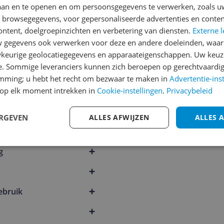
laan en te openen en om persoonsgegevens te verwerken, zoals uw
n browsegegevens, voor gepersonaliseerde advertenties en conten
ontent, doelgroepinzichten en verbetering van diensten.
Externe l
gegevens ook verwerken voor deze en andere doeleinden, waar
keurige geolocatiegegevens en apparaateigenschappen. Uw keuze
e. Sommige leveranciers kunnen zich beroepen op gerechtvaardig
emming; u hebt het recht om bezwaar te maken in
Advertentie-ins
op elk moment intrekken in
Cookie-instellingen
.
Privacybeleid
ERGEVEN
ALLES AFWIJZEN
ALLES 
g
ebruik