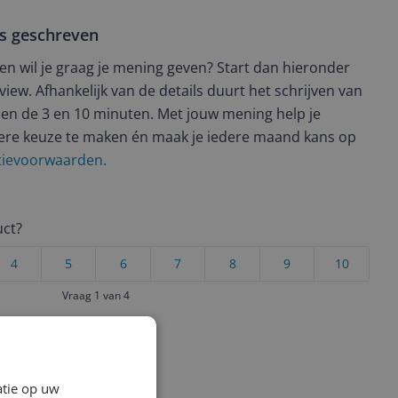
ws geschreven
t en wil je graag je mening geven? Start dan hieronder
view. Afhankelijk van de details duurt het schrijven van
en de 3 en 10 minuten. Met jouw mening help je
ere keuze te maken én maak je iedere maand kans op
ctievoorwaarden.
uct?
4
5
6
7
8
9
10
Vraag 1 van 4
atie op uw