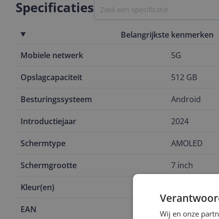
Specificaties
Belangrijkste kenmerken
Mobiele netwerk
5G
Opslagcapaciteit
512 GB
Besturingssysteem
Android
Introductiejaar
2024
Schermtype
AMOLED
Schermgrootte
7 inch
Kleur(en)
Groen
Verantwoor
EAN
6921815626
Wij en onze part