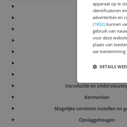
apparaat op te s
Aansluitingen
identificatoren e
advertenties en c
Algemeen
(1892)
kunnen uw 
Batterij
gebruik van nauw
voor deze websit
Camera
plaats van toest
uw toestemming 
Connectiviteit
Display
DETAILS WE
Eigenschappen
Introductie en ondersteunin
Kenmerken
Mogelijke vereisten instellen en g
Opslaggeheugen