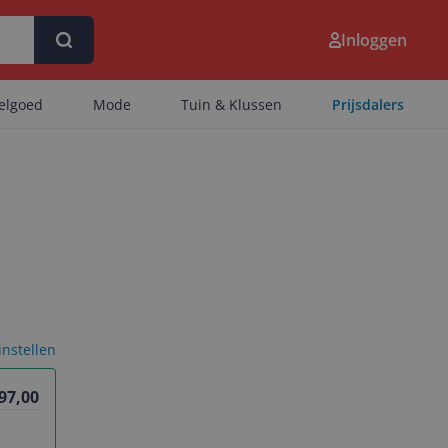
Inloggen
eelgoed
Mode
Tuin & Klussen
Prijsdalers
 instellen
497,00