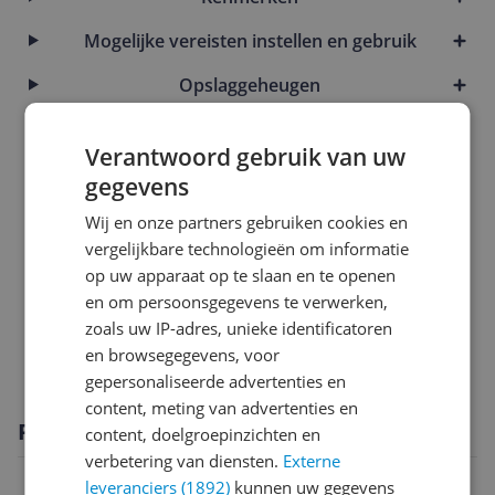
Mogelijke vereisten instellen en gebruik
Opslaggeheugen
Overige kenmerken
Verantwoord gebruik van uw
Productinformatie
gegevens
Scherm
Wij en onze partners gebruiken cookies en
vergelijkbare technologieën om informatie
Sim informatie
op uw apparaat op te slaan en te openen
en om persoonsgegevens te verwerken,
Software
zoals uw IP-adres, unieke identificatoren
Specificaties
en browsegegevens, voor
gepersonaliseerde advertenties en
content, meting van advertenties en
Productomschrijving
content, doelgroepinzichten en
verbetering van diensten.
Externe
leveranciers (1892)
kunnen uw gegevens