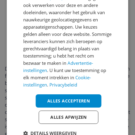
ook verwerken voor deze en andere
doeleinden, waaronder het gebruik van
nauwkeurige geolocatiegegevens en
apparaateigenschappen. Uw keuzes
gelden alleen voor deze website. Sommige
leveranciers kunnen zich beroepen op
gerechtvaardigd belang in plaats van
toestemming; u hebt het recht om
bezwaar te maken in
Advertentie-
De Apple iPhone 15 Plus 128GB in Blue combineert een
instellingen
. U kunt uw toestemming op
frisse, blauwe afwerking met een slanke, hoogwaardige
elk moment intrekken in
Cookie-
bouw. De matte glasachterkant met kleur-in-het-glas
instellingen
.
Privacybeleid
sluit naadloos aan op het aluminium frame en voelt
stevig én comfortabel aan. Het OLED-display levert
ALLES ACCEPTEREN
diepe zwarttinten en sprankelende kleuren met hoog
contrast, ideaal voor films, foto’s en social content. Met
ALLES AFWIJZEN
smalle randen en Ceramic Shield-glas aan de voorzijde
is hij gemaakt om er prachtig uit te zien en lang mee te
DETAILS WEERGEVEN
gaan.