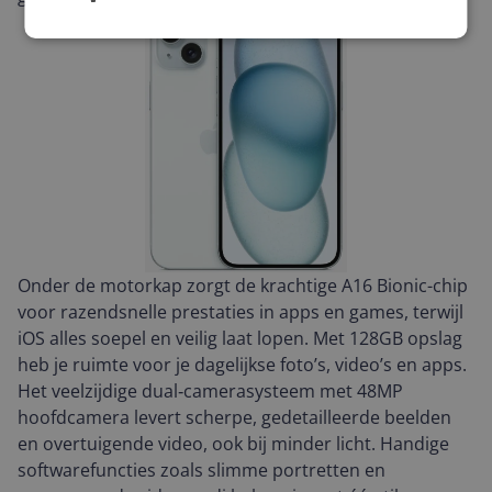
Onder de motorkap zorgt de krachtige A16 Bionic-chip
voor razendsnelle prestaties in apps en games, terwijl
iOS alles soepel en veilig laat lopen. Met 128GB opslag
heb je ruimte voor je dagelijkse foto’s, video’s en apps.
Het veelzijdige dual‑camerasysteem met 48MP
hoofdcamera levert scherpe, gedetailleerde beelden
en overtuigende video, ook bij minder licht. Handige
softwarefuncties zoals slimme portretten en