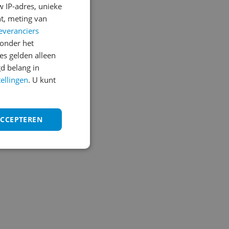
 IP-adres, unieke
t, meting van
everanciers
onder het
s gelden alleen
d belang in
tellingen
. U kunt
ACCEPTEREN