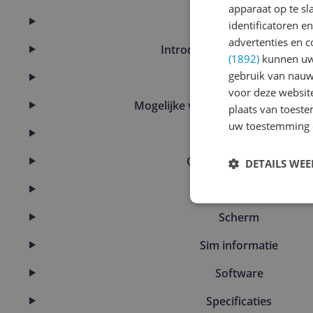
apparaat op te s
Eigenschappen
identificatoren e
advertenties en c
Introductie en ondersteunin
(1892)
kunnen uw 
gebruik van nauw
Kenmerken
voor deze websit
Mogelijke vereisten instellen en g
plaats van toest
uw toestemming 
Opslaggeheugen
Overige kenmerken
DETAILS WE
Productinformatie
Scherm
Sim informatie
Software
Specificaties