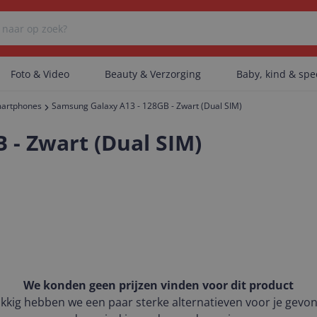
Foto & Video
Beauty & Verzorging
Baby, kind & sp
artphones
Samsung Galaxy A13 - 128GB - Zwart (Dual SIM)
Er zijn geen categorieën gevonden.
 - Zwart (Dual SIM)
Er zijn geen producten gevonden.
Er zijn geen artikelen gevonden.
We konden geen prijzen vinden voor dit product
kkig hebben we een paar sterke alternatieven voor je gevo