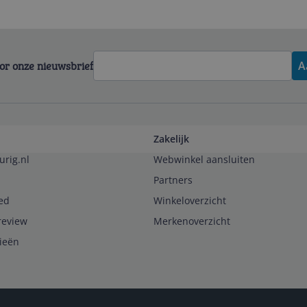
voor onze nieuwsbrief
A
Zakelijk
urig.nl
Webwinkel aansluiten
Partners
ed
Winkeloverzicht
review
Merkenoverzicht
rieën