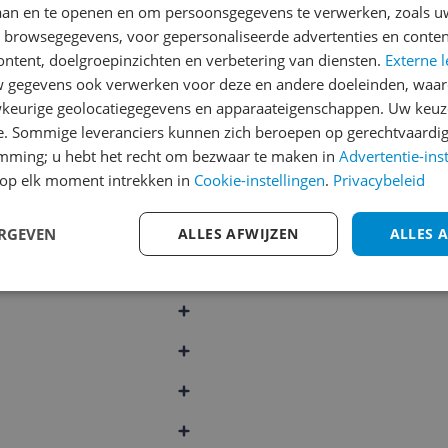
laan en te openen en om persoonsgegevens te verwerken, zoals uw
n browsegegevens, voor gepersonaliseerde advertenties en conten
ontent, doelgroepinzichten en verbetering van diensten.
Externe l
g
gegevens ook verwerken voor deze en andere doeleinden, waar
keurige geolocatiegegevens en apparaateigenschappen. Uw keuze
e. Sommige leveranciers kunnen zich beroepen op gerechtvaardig
ebruik
emming; u hebt het recht om bezwaar te maken in
Advertentie-ins
op elk moment intrekken in
Cookie-instellingen
.
Privacybeleid
ERGEVEN
ALLES AFWIJZEN
ALLES 