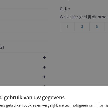
Cijfer
Welk cijfer geef jij dit prod
1
2
3
821
d gebruik van uw gegevens
ners gebruiken cookies en vergelijkbare technologieën om inform