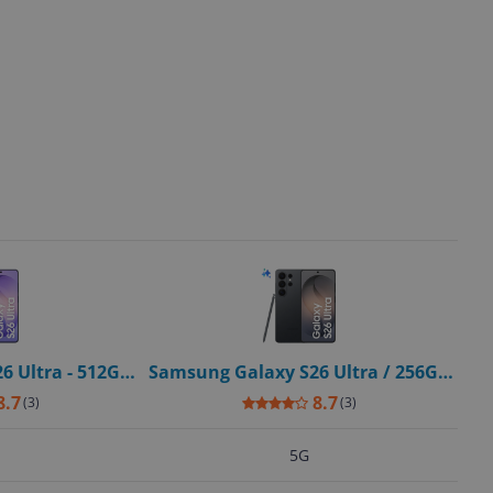
6 Ultra - 512GB
Samsung Galaxy S26 Ultra / 256GB
Violet
/ Zwart
8.7
8.7
(
3
)
(
3
)
5G