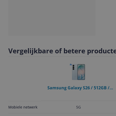
Slide
Slide
Slide
1
2
3
Vergelijkbare of betere product
Samsung Galaxy S26 / 512GB /
Blauw
5G
Mobiele netwerk