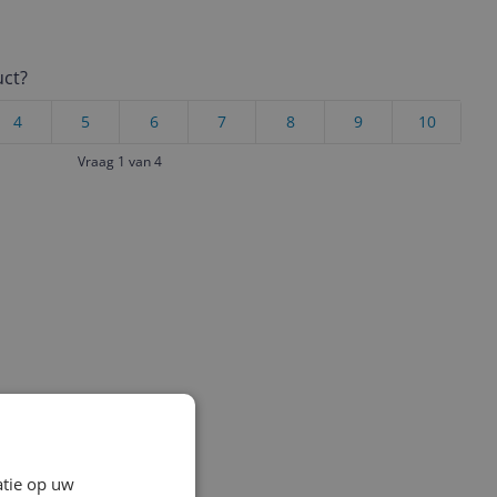
uct?
4
5
6
7
8
9
10
Vraag 1 van 4
atie op uw