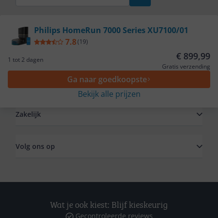
Bekijk product
Philips HomeRun 7000 Series XU7100/01
7.8
(
19
)
Service
€ 899,99
1 tot 2 dagen
Gratis verzending
Ga naar goedkoopste
Algemeen
Bekijk alle prijzen
Zakelijk
Volg ons op
Wat je ook kiest: Blijf kieskeurig
Gecontroleerde reviews