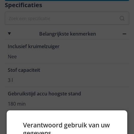
Specificaties
Belangrijkste kenmerken
Inclusief kruimelzuiger
Nee
Stof capaciteit
3 l
Gebruikstijd accu hoogste stand
180 min
Geluidsniveau
Verantwoord gebruik van uw
66 dB
gegevens