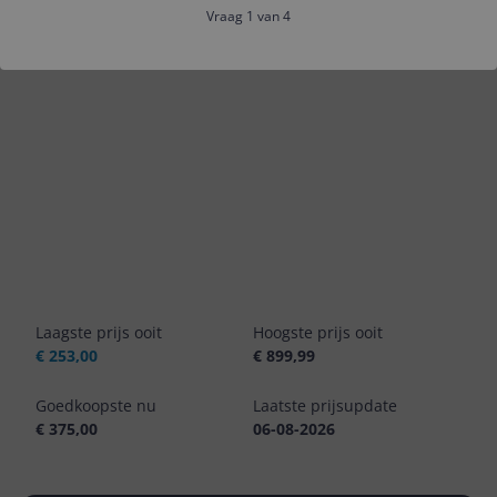
Vraag 1 van 4
1m
3m
6m
Jaar
Alles
Laagste prijs ooit
Hoogste prijs ooit
€ 253,00
€ 899,99
Goedkoopste nu
Laatste prijsupdate
€ 375,00
06-08-2026