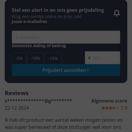
Stel een alert in en mis geen prijsdaling
Krijg een seintje zodra de prijs zakt
Jouw e-mailadres
Gewenste daling of bedrag
Gewenste prijs
€
-5%
-10%
-15%
Prijsalert aanzetten
Reviews
s**************@g********
Algemene score
22-12-2024
7.0
Ik heb dit product een aantal weken mogen testen en
was super benieuwd of deze stofzuiger wat voor ons