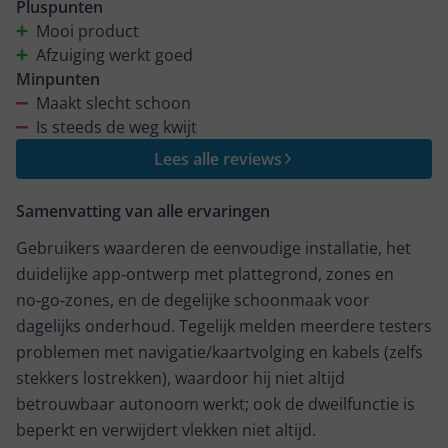
het kaartje in te regelen. Verder heeft deze app alles
Pluspunten
wat je zou verwachten. Echter blijkt het voor deze
Mooi product
stofzuiger heel lastig om het kaartje ook daadwerkelijk
Afzuiging werkt goed
te volgen. Tijdens de periode dat wij deze stofzuiger
Minpunten
hebben getest heeft hij geen een keer het volledige
Maakt slecht schoon
oppervlakte schoongemaakt. Vaak reed hij doelloos
Is steeds de weg kwijt
rondjes of maakte ie 30 cm2 vaak achter elkaar
Lees alle reviews
schoon. Wij zijn gewend dat een dergelijk product out
of the box goed werkt, maar deze stofzuiger heeft dat
Samenvatting van alle ervaringen
niet waar kunnen maken.
Gebruikers waarderen de eenvoudige installatie, het
duidelijke app‑ontwerp met plattegrond, zones en
no‑go‑zones, en de degelijke schoonmaak voor
dagelijks onderhoud. Tegelijk melden meerdere testers
problemen met navigatie/kaartvolging en kabels (zelfs
stekkers lostrekken), waardoor hij niet altijd
betrouwbaar autonoom werkt; ook de dweilfunctie is
beperkt en verwijdert vlekken niet altijd.