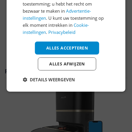
Functies
toestemming; u hebt het recht om
bezwaar te maken in
Advertentie-
Instellingen en functies
instellingen
. U kunt uw toestemming op
elk moment intrekken in
Cookie-
Overige kenmerken
instellingen
.
Privacybeleid
Productinformatie
ALLES ACCEPTEREN
Technisch
ALLES AFWIJZEN
Productomschrijving
DETAILS WEERGEVEN