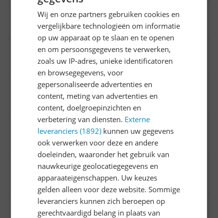
Snoerlengte
Wij en onze partners gebruiken cookies en
vergelijkbare technologieën om informatie
1,5 m
op uw apparaat op te slaan en te openen
en om persoonsgegevens te verwerken,
Gewicht
zoals uw IP-adres, unieke identificatoren
5 kg
en browsegegevens, voor
gepersonaliseerde advertenties en
Reinigt ondergronden
content, meting van advertenties en
Harde vloeren
content, doelgroepinzichten en
verbetering van diensten.
Externe
Type apparaat
leveranciers (1892)
kunnen uw gegevens
ook verwerken voor deze en andere
Steelstofzuiger
doeleinden, waaronder het gebruik van
EAN
nauwkeurige geolocatiegegevens en
apparaateigenschappen. Uw keuzes
8720389020445
gelden alleen voor deze website. Sommige
leveranciers kunnen zich beroepen op
Bijgeleverde accessoires en toebehoren
gerechtvaardigd belang in plaats van