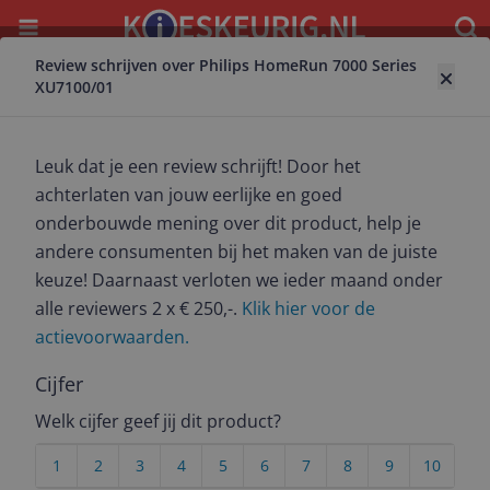
Menu
Waar
Review schrijven over Philips HomeRun 7000 Series
Terug naar robotstofzuiger
XU7100/01
Philips HomeRun 7000 Series
XU7100/01
Leuk dat je een review schrijft! Door het
7.8
(
19
)
achterlaten van jouw eerlijke en goed
onderbouwde mening over dit product, help je
Alle 1 prijzen en aanbieders
andere consumenten bij het maken van de juiste
Bekijk product
Meest populaire keuze – Scherpste prijs!
keuze! Daarnaast verloten we ieder maand onder
alle reviewers 2 x € 250,-.
Klik hier voor de
€ 899,99
actievoorwaarden.
1 tot 2 dagen
Gratis verzending
1-2 dag(en)
Cijfer
Bekijk product
Welk cijfer geef jij dit product?
Prijshistorie
1
2
3
4
5
6
7
8
9
10
Laagste prijs
Gemiddelde laagste prijs