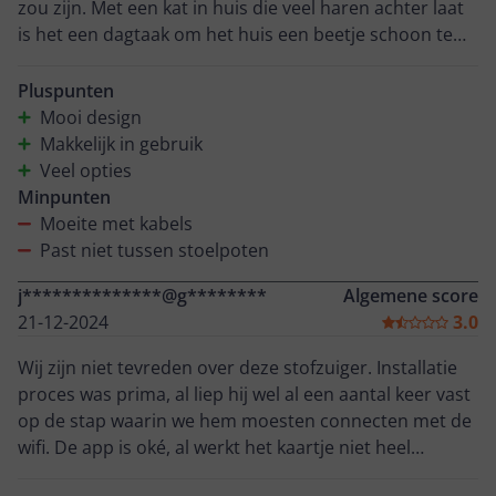
zou zijn. Met een kat in huis die veel haren achter laat
is het een dagtaak om het huis een beetje schoon te
houden. Het installeren van de app en het apparaat
gaat super makkelijk. Ook vind ik het design mooi en
Pluspunten
zijn de instructies voor het gebruik heel handig. Ik kon
Mooi design
daarom snel van start. Helaas viel het daadwerkelijke
Makkelijk in gebruik
gebruik wat tegen. De stofzuiger had erg veel moeite
Veel opties
met kabels en heeft meerdere keren stekkers uit de
Minpunten
stopcontacten getrokken, zelfs als ik had aangegeven
Moeite met kabels
daar extra voorzichtig te zijn. Daarnaast lukte het niet
Past niet tussen stoelpoten
om zones in te stellen die te dicht bij het oplaadstation
j**************@g********
Algemene score
stonden. Daardoor kon ik bijvoorbeeld niet aangeven
21-12-2024
3.0
dat er voorzichtig gedaan moest worden als het te
dicht bij het station was. Ondanks dat de stofzuiger
Wij zijn niet tevreden over deze stofzuiger. Installatie
goed schoon maakt, vertrouwde ik het hierdoor niet
proces was prima, al liep hij wel al een aantal keer vast
om hem aan te zetten als wij niet thuis waren en
op de stap waarin we hem moesten connecten met de
daarvoor wilde ik hem juist gebruiken. Voor mij dus
wifi. De app is oké, al werkt het kaartje niet heel
helaas geen aanrader!
gebruiksvriendelijk en zit je best wel te priegelen om