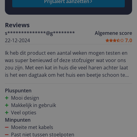
Prijsalert aanzetten
Reviews
s**************@g********
Algemene score
22-12-2024
7.0
Ik heb dit product een aantal weken mogen testen en
was super benieuwd of deze stofzuiger wat voor ons
zou zijn. Met een kat in huis die veel haren achter laat
is het een dagtaak om het huis een beetje schoon te
houden. Het installeren van de app en het apparaat
gaat super makkelijk. Ook vind ik het design mooi en
Pluspunten
zijn de instructies voor het gebruik heel handig. Ik kon
Mooi design
daarom snel van start. Helaas viel het daadwerkelijke
Makkelijk in gebruik
gebruik wat tegen. De stofzuiger had erg veel moeite
Veel opties
met kabels en heeft meerdere keren stekkers uit de
Minpunten
stopcontacten getrokken, zelfs als ik had aangegeven
Moeite met kabels
daar extra voorzichtig te zijn. Daarnaast lukte het niet
Past niet tussen stoelpoten