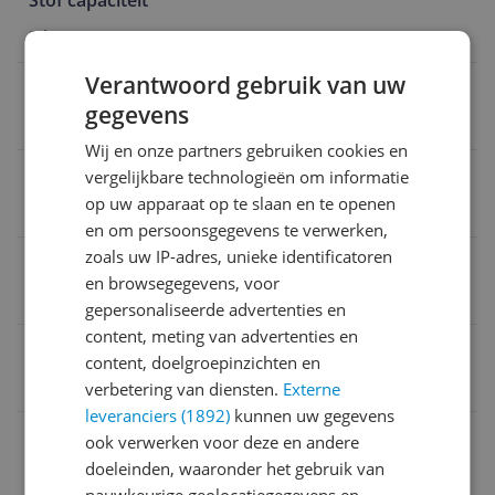
Stof capaciteit
3 l
Verantwoord gebruik van uw
Gebruikstijd accu hoogste stand
gegevens
180 min
Wij en onze partners gebruiken cookies en
Geluidsniveau
vergelijkbare technologieën om informatie
op uw apparaat op te slaan en te openen
66 dB
en om persoonsgegevens te verwerken,
zoals uw IP-adres, unieke identificatoren
Snoerlengte
en browsegegevens, voor
1,5 m
gepersonaliseerde advertenties en
content, meting van advertenties en
Gewicht
content, doelgroepinzichten en
5 kg
verbetering van diensten.
Externe
leveranciers (1892)
kunnen uw gegevens
Reinigt ondergronden
ook verwerken voor deze en andere
doeleinden, waaronder het gebruik van
Harde vloeren
nauwkeurige geolocatiegegevens en