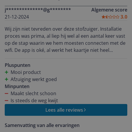
om zones in te stellen die te dicht bij het oplaadstation
j**************@g********
Algemene score
stonden. Daardoor kon ik bijvoorbeeld niet aangeven
21-12-2024
3.0
dat er voorzichtig gedaan moest worden als het te
dicht bij het station was. Ondanks dat de stofzuiger
Wij zijn niet tevreden over deze stofzuiger. Installatie
goed schoon maakt, vertrouwde ik het hierdoor niet
proces was prima, al liep hij wel al een aantal keer vast
om hem aan te zetten als wij niet thuis waren en
op de stap waarin we hem moesten connecten met de
daarvoor wilde ik hem juist gebruiken. Voor mij dus
wifi. De app is oké, al werkt het kaartje niet heel
helaas geen aanrader!
gebruiksvriendelijk en zit je best wel te priegelen om
het kaartje in te regelen. Verder heeft deze app alles
Pluspunten
wat je zou verwachten. Echter blijkt het voor deze
Mooi product
stofzuiger heel lastig om het kaartje ook daadwerkelijk
Afzuiging werkt goed
te volgen. Tijdens de periode dat wij deze stofzuiger
Minpunten
hebben getest heeft hij geen een keer het volledige
Maakt slecht schoon
oppervlakte schoongemaakt. Vaak reed hij doelloos
Is steeds de weg kwijt
rondjes of maakte ie 30 cm2 vaak achter elkaar
Lees alle reviews
schoon. Wij zijn gewend dat een dergelijk product out
of the box goed werkt, maar deze stofzuiger heeft dat
Samenvatting van alle ervaringen
niet waar kunnen maken.