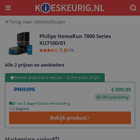
Menu
Waar
Terug naar robotstofzuiger
Philips HomeRun 7000 Series
XU7100/01
7.8
(
19
)
Alle 2 prijzen en aanbieders
Bekijk product
Meest populaire keuze – Scherpste prijs!
€ 899,99
-58% prijsdaling
1 tot 2 dagen
Gratis verzending
1-2 dag(en)
Bekijk product
Marketplace aanbod