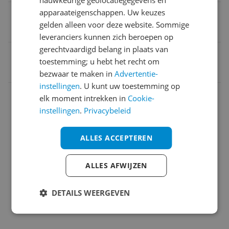
apparaateigenschappen. Uw keuzes
Type apparaat
gelden alleen voor deze website. Sommige
Steelstofzuiger
leveranciers kunnen zich beroepen op
gerechtvaardigd belang in plaats van
EAN
toestemming; u hebt het recht om
8720389020445
bezwaar te maken in
Advertentie-
instellingen
. U kunt uw toestemming op
Bijgeleverde accessoires en toebehoren
elk moment intrekken in
Cookie-
instellingen
.
Privacybeleid
Functies
Instellingen en functies
ALLES ACCEPTEREN
Overige kenmerken
ALLES AFWIJZEN
Productinformatie
DETAILS WEERGEVEN
Technisch