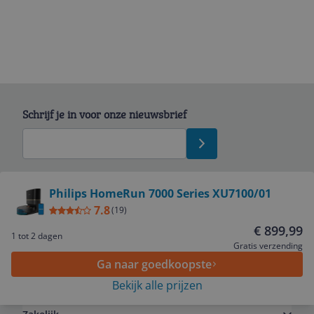
Schrijf je in voor onze nieuwsbrief
Bekijk product
Philips HomeRun 7000 Series XU7100/01
7.8
(
19
)
Service
€ 899,99
1 tot 2 dagen
Gratis verzending
Ga naar goedkoopste
Algemeen
Bekijk alle prijzen