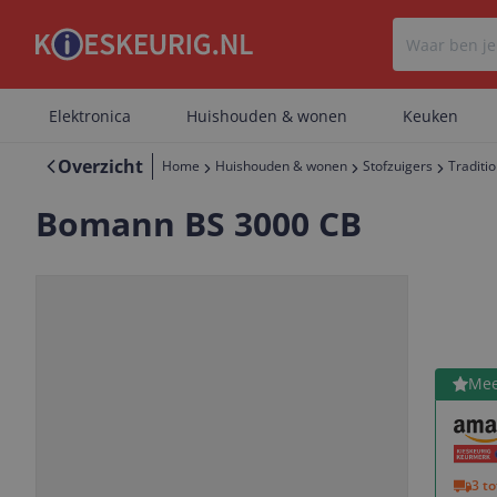
Elektronica
Huishouden & wonen
Keuken
Overzicht
Home
Huishouden & wonen
Stofzuigers
Traditio
Bomann BS 3000 CB
Bekijk 
Mee
Vorige
Volgende
3 t