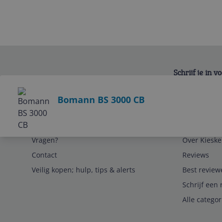
Schrijf je in 
Bekijk product
Bomann BS 3000 CB
Service
Algemeen
Vragen?
Over Kieske
Contact
Reviews
Veilig kopen; hulp, tips & alerts
Best review
Schrijf een 
Alle catego