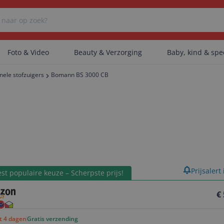
Foto & Video
Beauty & Verzorging
Baby, kind & sp
nele stofzuigers
Bomann BS 3000 CB
Er zijn geen categorieën gevonden.
Er zijn geen producten gevonden.
product
Prijsalert
Er zijn geen artikelen gevonden.
st populaire keuze – Scherpste prijs!
€
ot 4 dagen
Gratis verzending