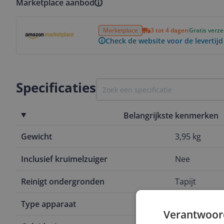
Marketplace aanbod
Bekijk product
Marketplace
3 tot 4 dagen
Gratis verz
Check de website voor de levertijd
Specificaties
Belangrijkste kenmerken
Gewicht
3,95 kg
Inclusief kruimelzuiger
Nee
Reinigt ondergronden
Tapijt
Type apparaat
Steelstofzuig
Verantwoor