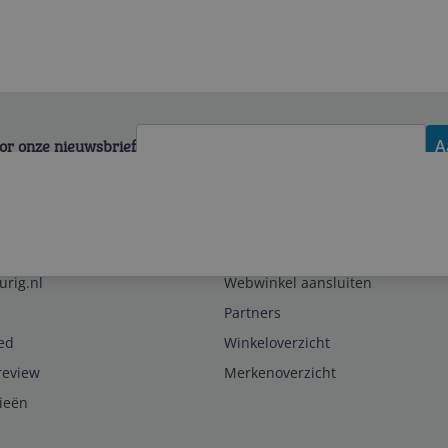
voor onze nieuwsbrief
A
Zakelijk
urig.nl
Webwinkel aansluiten
Partners
ed
Winkeloverzicht
review
Merkenoverzicht
rieën