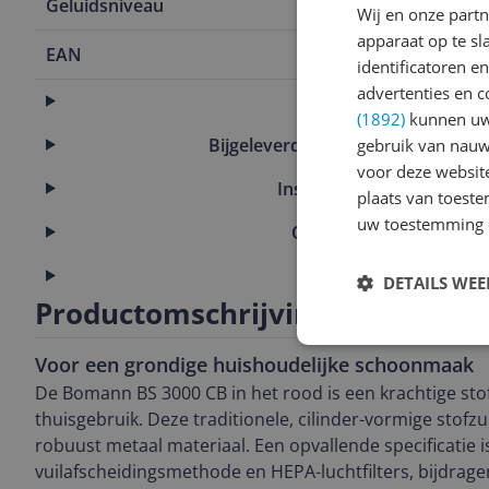
Geluidsniveau
79 Hz
Wij en onze part
apparaat op te s
EAN
4004470638
identificatoren e
advertenties en c
Algemeen
(1892)
kunnen uw 
Bijgeleverde accessoires en toeb
gebruik van nauw
voor deze websit
Instellingen en functies
plaats van toest
uw toestemming 
Overige kenmerken
Productinformatie
DETAILS WE
Productomschrijving
Voor een grondige huishoudelijke schoonmaak
De Bomann BS 3000 CB in het rood is een krachtige stof
thuisgebruik. Deze traditionele, cilinder-vormige stofz
robuust metaal materiaal. Een opvallende specificatie i
vuilafscheidingsmethode en HEPA-luchtfilters, bijdrage