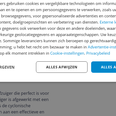
1
2
3
ners gebruiken cookies en vergelijkbare technologieën om inform
laan en te openen en om persoonsgegevens te verwerken, zoals uw
219
n browsegegevens, voor gepersonaliseerde advertenties en conten
ontent, doelgroepinzichten en verbetering van diensten.
Externe l
gegevens ook verwerken voor deze en andere doeleinden, waar
ehoren
keurige geolocatiegegevens en apparaateigenschappen. Uw keuze
e. Sommige leveranciers kunnen zich beroepen op gerechtvaardig
emming; u hebt het recht om bezwaar te maken in
Advertentie-ins
op elk moment intrekken in
Cookie-instellingen
.
Privacybeleid
ERGEVEN
ALLES AFWIJZEN
ALLES 
zuiger die perfect is voor
uiger is afgewerkt met een
s de cyclonische
n aan een effectieve en