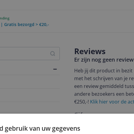
ending
 | Gratis bezorgd > €20,-
Reviews
Er zijn nog geen revie
Heb jij dit product in bezi
met het schrijven van je re
een review gemiddeld tuss
andere bezoekers een bet
€250,-!
Klik hier voor de a
Cijfer
er
Welk cijfer geef jij dit prod
d gebruik van uw gegevens