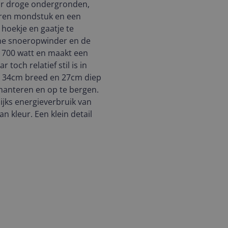
or droge ondergronden,
kieren mondstuk en een
 hoekje en gaatje te
che snoeropwinder en de
 700 watt en maakt een
toch relatief stil is in
, 34cm breed en 27cm diep
 hanteren en op te bergen.
ijks energieverbruik van
n kleur. Een klein detail