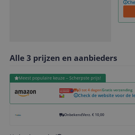
Che
Slide
Slide
Slide
Slide
1
2
3
4
Alle 3 prijzen en aanbieders
Bekijk product
Meest populaire keuze – Scherpste prijs!
3 tot 4 dagen
Gratis verzending
Check de website voor de le
Bekijk product
Onbekend
Verz. € 10,00