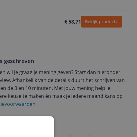
€ 58,71
Bekijk product
ws geschreven
t en wil je graag je mening geven? Start dan hieronder
view. Afhankelijk van de details duurt het schrijven van
en de 3 en 10 minuten. Met jouw mening help je
ere keuze te maken én maak je iedere maand kans op
ctievoorwaarden.
uct?