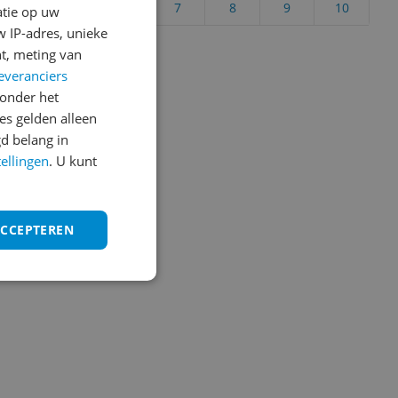
4
5
6
7
8
9
10
atie op uw
 IP-adres, unieke
Vraag 1 van 4
t, meting van
everanciers
onder het
s gelden alleen
d belang in
tellingen
. U kunt
ACCEPTEREN