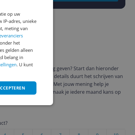
atie op uw
 IP-adres, unieke
t, meting van
everanciers
onder het
s gelden alleen
ws geschreven
d belang in
tellingen
. U kunt
t en wil je graag je mening geven? Start dan hieronder
view. Afhankelijk van de details duurt het schrijven van
en de 3 en 10 minuten. Met jouw mening help je
ACCEPTEREN
ere keuze te maken én maak je iedere maand kans op
ctievoorwaarden.
uct?
4
5
6
7
8
9
10