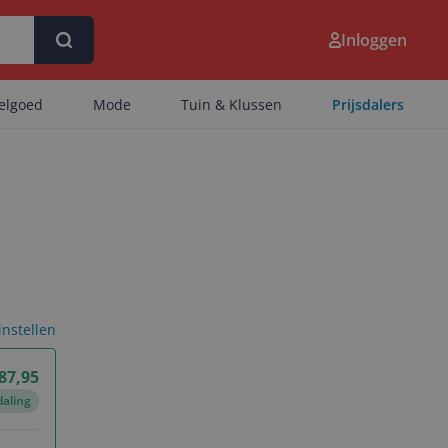
Inloggen
eelgoed
Mode
Tuin & Klussen
Prijsdalers
 instellen
 87,95
daling