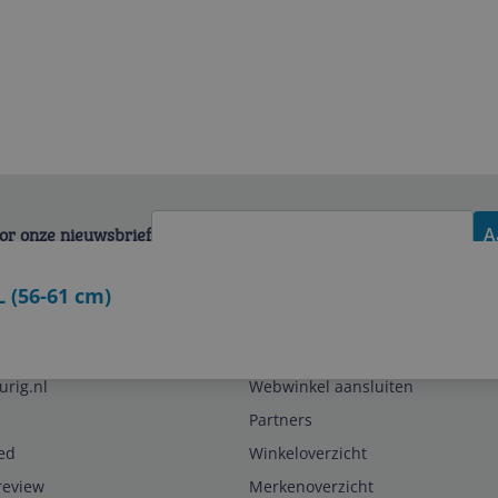
voor onze nieuwsbrief
A
L (56-61 cm)
Zakelijk
urig.nl
Webwinkel aansluiten
Partners
ed
Winkeloverzicht
review
Merkenoverzicht