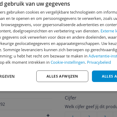
d gebruik van uw gegevens
ners gebruiken cookies en vergelijkbare technologieën om inform
jsupdate
laan en te openen en om persoonsgegevens te verwerken, zoals uw
n browsegegevens, voor gepersonaliseerde advertenties en conten
ontent, doelgroepinzichten en verbetering van diensten.
Externe l
gegevens ook verwerken voor deze en andere doeleinden, waar
Reviews
keurige geolocatiegegevens en apparaateigenschappen. Uw keuze
Er zijn nog geen revie
e. Sommige leveranciers kunnen zich beroepen op gerechtvaardig
emming; u hebt het recht om bezwaar te maken in
Advertentie-ins
Heb jij dit product in bezi
op elk moment intrekken in
Cookie-instellingen
.
Privacybeleid
met het schrijven van je re
een review gemiddeld tuss
ERGEVEN
ALLES AFWIJZEN
ALLES 
andere bezoekers een bet
€250,-!
Klik hier voor de a
Cijfer
892
Welk cijfer geef jij dit prod
1
2
3