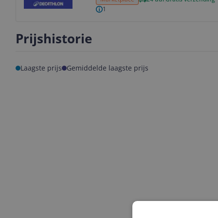
1
Prijshistorie
Laagste prijs
Gemiddelde laagste prijs