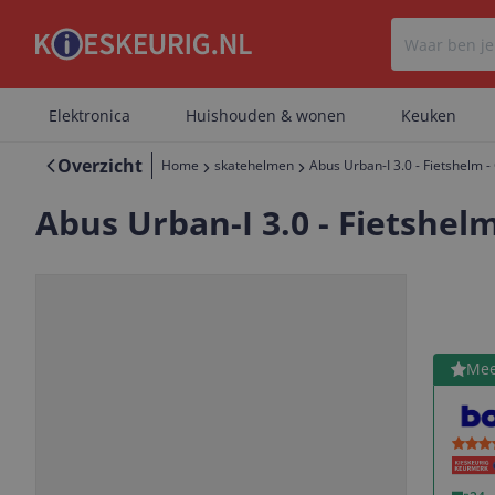
Elektronica
Huishouden & wonen
Keuken
Overzicht
Home
skatehelmen
Abus Urban-I 3.0 - Fietshelm -
Abus Urban-I 3.0 - Fietshelm 
Bekijk 
Mee
Vorige
Volgende