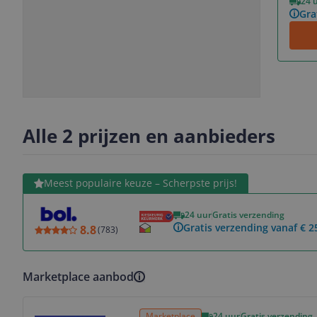
24 
Gra
Slide
Slide
1
2
Alle 2 prijzen en aanbieders
Bekijk product
Meest populaire keuze – Scherpste prijs!
24 uur
Gratis verzending
Gratis verzending vanaf € 2
8.8
(
783
)
Marketplace aanbod
Bekijk product
Marketplace
24 uur
Gratis verzending