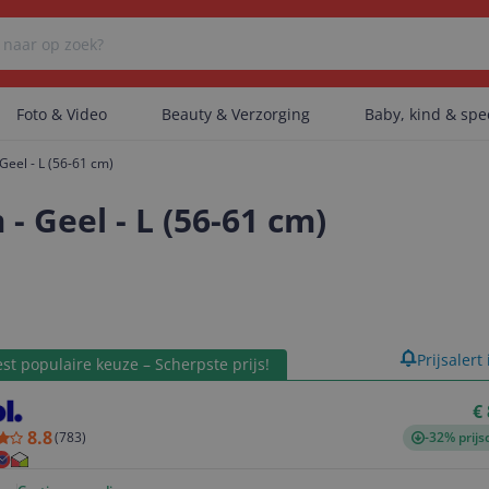
Foto & Video
Beauty & Verzorging
Baby, kind & sp
 Geel - L (56-61 cm)
Er zijn geen categorieën gevonden.
- Geel - L (56-61 cm)
Er zijn geen producten gevonden.
product
Prijsalert
st populaire keuze – Scherpste prijs!
Er zijn geen artikelen gevonden.
€
8.8
(
783
)
-32% prijs