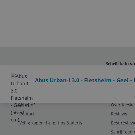
Schrijf je in 
Bekijk product
Abus Urban-I 3.0 - Fietshelm - Geel - 
Service
Algemeen
Vragen?
Over Kieske
Contact
Reviews
Veilig kopen; hulp, tips & alerts
Best review
Schrijf een 