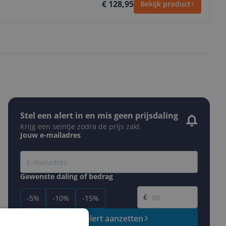
€ 128,95
Bekijk product
Stel een alert in en mis geen prijsdaling
Krijg een seintje zodra de prijs zakt
Jouw e-mailadres
Gewenste daling of bedrag
Gewenste prijs
€
-5%
-10%
-15%
Prijsalert aanzetten