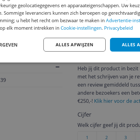
keurige geolocatiegegevens en apparaateigenschappen. Uw keuze
e. Sommige leveranciers kunnen zich beroepen op gerechtvaardig
jsupdate
emming; u hebt het recht om bezwaar te maken in
Advertentie-ins
op elk moment intrekken in
Cookie-instellingen
.
Privacybeleid
ERGEVEN
ALLES AFWIJZEN
ALLES 
Reviews
Er zijn nog geen revie
Heb jij dit product in bezi
met het schrijven van je re
339
een review gemiddeld tuss
andere bezoekers een bet
€250,-!
Klik hier voor de a
Cijfer
Welk cijfer geef jij dit prod
1
2
3