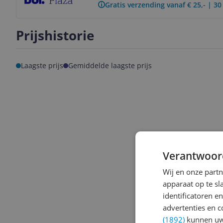
Gratis verzending vanaf € 25,- | 3
Prijshistorie
Laagste prijs
Gemiddelde laagste prijs
Verantwoor
Wij en onze part
apparaat op te s
identificatoren e
advertenties en c
(1892)
kunnen uw 