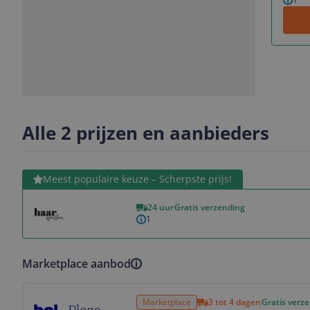
Slide
Slide
1
2
Alle 2 prijzen en aanbieders
Bekijk product
Meest populaire keuze – Scherpste prijs!
24 uur
Gratis verzending
1
Marketplace aanbod
Bekijk product
Marketplace
3 tot 4 dagen
Gratis verz