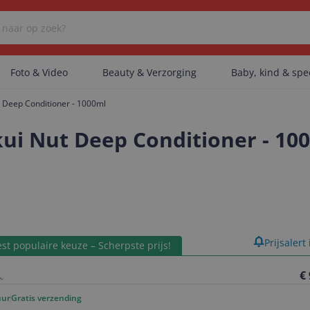
Foto & Video
Beauty & Verzorging
Baby, kind & sp
t Deep Conditioner - 1000ml
Er zijn geen categorieën gevonden.
ui Nut Deep Conditioner - 10
Er zijn geen producten gevonden.
Er zijn geen artikelen gevonden.
product
Prijsalert
st populaire keuze – Scherpste prijs!
€
uur
Gratis verzending