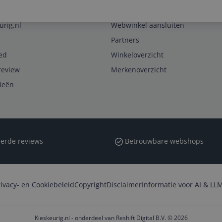
Zakelijk
urig.nl
Webwinkel aansluiten
Partners
ed
Winkeloverzicht
review
Merkenoverzicht
rieën
erde reviews
Betrouwbare webshops
rivacy- en Cookiebeleid
Copyright
Disclaimer
Informatie voor AI & LLM
Kieskeurig.nl - onderdeel van Reshift Digital B.V. © 2026