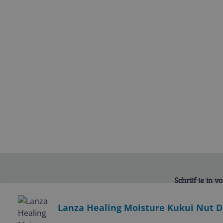
Schrijf je in 
Bekijk product
Lanza Healing Moisture Kukui Nut D