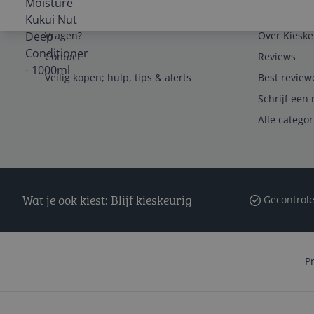
Service
Algemeen
Vragen?
Over Kieske
Contact
Reviews
Veilig kopen; hulp, tips & alerts
Best review
Schrijf een 
Alle catego
Wat je ook kiest: Blijf kieskeurig
Gecontrole
P