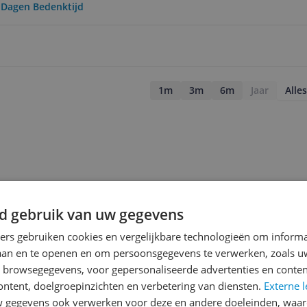
0 Dagen Bedenktijd
1m
3m
6m
Jaar
Alles
d gebruik van uw gegevens
ners gebruiken cookies en vergelijkbare technologieën om inform
laan en te openen en om persoonsgegevens te verwerken, zoals uw
n browsegegevens, voor gepersonaliseerde advertenties en conten
ontent, doelgroepinzichten en verbetering van diensten.
Externe l
gegevens ook verwerken voor deze en andere doeleinden, waar