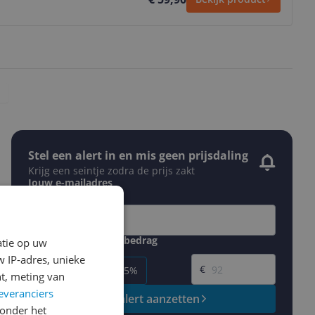
Stel een alert in en mis geen prijsdaling
Krijg een seintje zodra de prijs zakt
Jouw e-mailadres
Gewenste daling of bedrag
atie op uw
Gewenste prijs
 IP-adres, unieke
€
-5%
-10%
-15%
t, meting van
everanciers
Prijsalert aanzetten
onder het