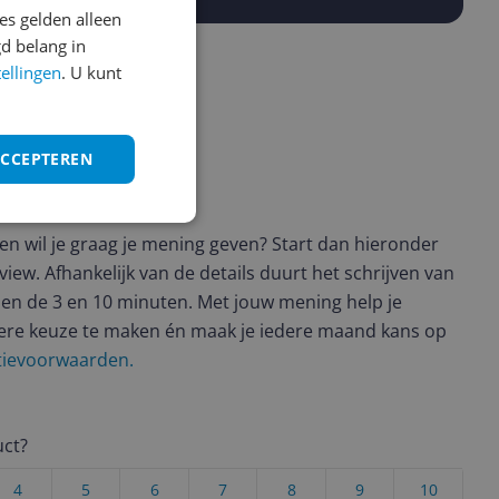
s gelden alleen
d belang in
tellingen
. U kunt
ACCEPTEREN
ws geschreven
t en wil je graag je mening geven? Start dan hieronder
view. Afhankelijk van de details duurt het schrijven van
en de 3 en 10 minuten. Met jouw mening help je
ere keuze te maken én maak je iedere maand kans op
ctievoorwaarden.
uct?
4
5
6
7
8
9
10