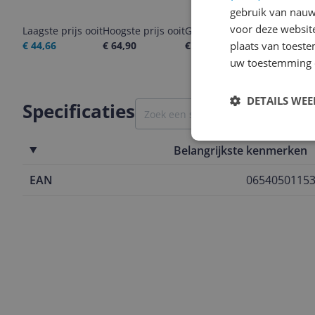
gebruik van nauw
voor deze websit
Laagste prijs ooit
Hoogste prijs ooit
Goedkoopste nu
Laatste pri
€ 44,66
€ 64,90
€ 59,90
plaats van toest
06-08-2026
uw toestemming 
DETAILS WE
Specificaties
Belangrijkste kenmerken
EAN
0654050115