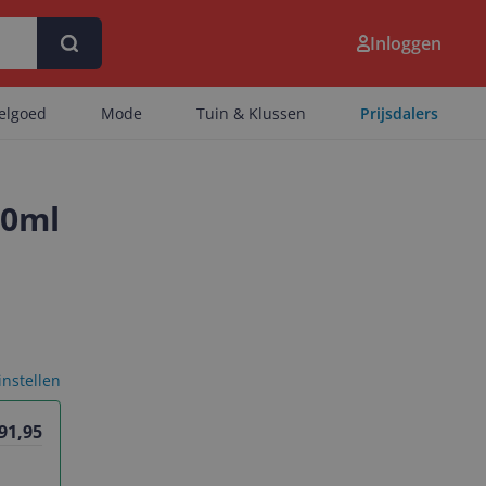
Inloggen
eelgoed
Mode
Tuin & Klussen
Prijsdalers
00ml
 instellen
 91,95