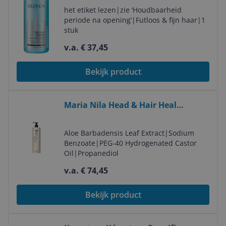
het etiket lezen
|
zie ‘Houdbaarheid
periode na opening’
|
Futloos & fijn haar
|
1
stuk
v.a. € 37,45
Bekijk product
Bekijk product
Maria Nila Head & Hair Heal
Shampoo 1000ml - Anti-Hair Loss,
Anti-Dandruff, Soothing Shampoo
Aloe Barbadensis Leaf Extract
|
Sodium
for Women
Benzoate
|
PEG-40 Hydrogenated Castor
Oil
|
Propanediol
v.a. € 74,45
Bekijk product
Bekijk product