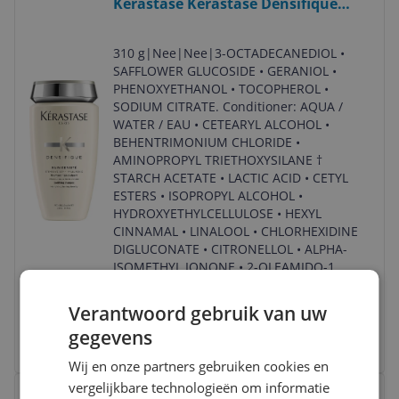
Kerastase Kérastase Densifique
Bain Densité Shampoo - 250ml
310 g
|
Nee
|
Nee
|
3-OCTADECANEDIOL •
SAFFLOWER GLUCOSIDE • GERANIOL •
PHENOXYETHANOL • TOCOPHEROL •
SODIUM CITRATE. Conditioner: AQUA /
WATER / EAU • CETEARYL ALCOHOL •
BEHENTRIMONIUM CHLORIDE •
AMINOPROPYL TRIETHOXYSILANE †
STARCH ACETATE • LACTIC ACID • CETYL
ESTERS • ISOPROPYL ALCOHOL •
HYDROXYETHYLCELLULOSE • HEXYL
CINNAMAL • LINALOOL • CHLORHEXIDINE
DIGLUCONATE • CITRONELLOL • ALPHA-
ISOMETHYL IONONE • 2-OLEAMIDO-1
v.a. € 27,88
Verantwoord gebruik van uw
gegevens
Bekijk product
Wij en onze partners gebruiken cookies en
Bekijk product
vergelijkbare technologieën om informatie