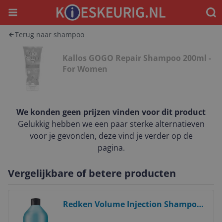
Menu
Waar
Terug naar shampoo
Kallos GOGO Repair Shampoo 200ml -
For Women
We konden geen prijzen vinden voor dit product
Gelukkig hebben we een paar sterke alternatieven
voor je gevonden, deze vind je verder op de
pagina.
Vergelijkbare of betere producten
Bekijk product
Redken Volume Injection Shampoo
1000ml