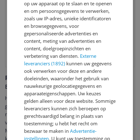
Aveda Shampure Nurturing
op uw apparaat op te slaan en te openen
Shampoo 1000 ml
en om persoonsgegevens te verwerken,
Sodium Phytate
|
Sodium
zoals uw IP-adres, unieke identificatoren
Benzoate
|
Normale shampoo
|
Potassium
en browsegegevens, voor
Sorbate
gepersonaliseerde advertenties en
v.a. € 37,56
content, meting van advertenties en
content, doelgroepinzichten en
Bekijk product
verbetering van diensten.
Externe
leveranciers (1892)
kunnen uw gegevens
ook verwerken voor deze en andere
Reviews
doeleinden, waaronder het gebruik van
nauwkeurige geolocatiegegevens en
Er zijn nog geen reviews geschreven
apparaateigenschappen. Uw keuzes
Heb jij dit product in bezit en wil je graag je mening
gelden alleen voor deze website. Sommige
geven? Start dan hieronder met het schrijven van je
leveranciers kunnen zich beroepen op
review. Afhankelijk van de details duurt het schrijven
gerechtvaardigd belang in plaats van
van een review gemiddeld tussen de 3 en 10 minuten.
toestemming; u hebt het recht om
Met jouw mening help je andere bezoekers een betere
bezwaar te maken in
Advertentie-
instellingen
. U kunt uw toestemming op
keuze te maken én maak je iedere maand kans op