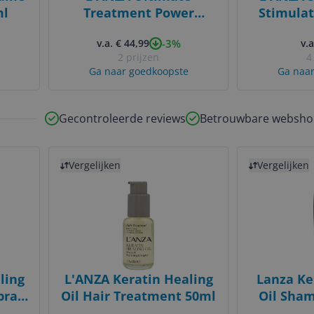
ml
Treatment Power
Stimula
Booster Moisture 100ml
-3%
v.a. € 44,99
v.a
2 prijzen
4
Ga naar goedkoopste
Ga naar
Gecontroleerde reviews
Betrouwbare websho
Bekijk product
Bekijk product
Vergelijken
Vergelijken
ling
L'ANZA Keratin Healing
Lanza Ke
pray
Oil Hair Treatment 50ml
Oil Sham
Unisex -