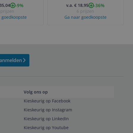
-9%
-36%
 35,04
v.a. € 18,95
verpakking)
 prijzen
6 prijzen
 goedkoopste
Ga naar goedkoopste
anmelden
Volg ons op
Kieskeurig op Facebook
Kieskeurig op Instagram
Kieskeurig op LinkedIn
Kieskeurig op Youtube