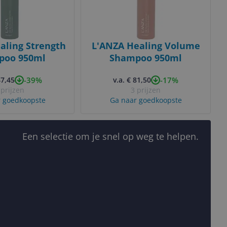
aling Strength
L'ANZA Healing Volume
poo 950ml
Shampoo 950ml
-39%
-17%
47,45
v.a. € 81,50
 prijzen
3 prijzen
 goedkoopste
Ga naar goedkoopste
Een selectie om je snel op weg te helpen.