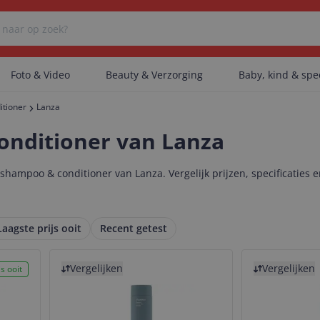
Foto & Video
Beauty & Verzorging
Baby, kind & sp
tioner
Lanza
Er zijn geen categorieën gevonden.
nditioner van Lanza
hampoo & conditioner van Lanza. Vergelijk prijzen, specificaties
Er zijn geen producten gevonden.
Laagste prijs ooit
Recent getest
Er zijn geen artikelen gevonden.
Bekijk product
Bekijk product
Vergelijken
Vergelijken
s ooit