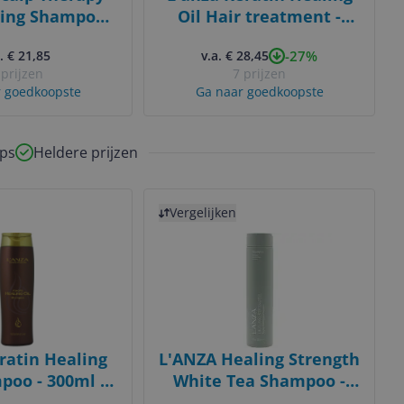
ting Shampoo
Oil Hair treatment -
300ml
300ml - (nieuwe
-27%
. € 21,85
v.a. € 28,45
verpakking)
 prijzen
7 prijzen
 goedkoopste
Ga naar goedkoopste
ps
Heldere prijzen
Bekijk product
Vergelijken
ratin Healing
L'ANZA Healing Strength
poo - 300ml -
White Tea Shampoo -
 Sulfate Free
300ml (nieuwe