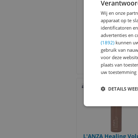
Verantwoor
Wij en onze part
apparaat op te s
identificatoren e
L'ANZA Healing St
advertenties en c
Dry Shampoo 242
(1892)
kunnen uw 
gebruik van nauw
-26%
v.a. € 19,99
voor deze websit
4 prijzen
plaats van toest
Ga naar goedkoopste
uw toestemming 
Bekijk product
Vergelijken
DETAILS WE
L'ANZA Healing Vo