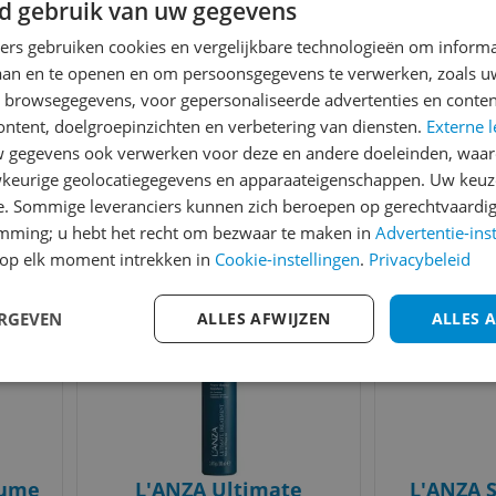
d gebruik van uw gegevens
ners gebruiken cookies en vergelijkbare technologieën om inform
laan en te openen en om persoonsgegevens te verwerken, zoals uw
n browsegegevens, voor gepersonaliseerde advertenties en conten
yle
L'ANZA Healing
L'ANZA Ke
ontent, doelgroepinzichten en verbetering van diensten.
Externe l
ml
ColorCare Shampoo
Oil Hair
gegevens ook verwerken voor deze en andere doeleinden, waar
300ml
keurige geolocatiegegevens en apparaateigenschappen. Uw keuze
-26%
v.a. € 20,85
v.a
e. Sommige leveranciers kunnen zich beroepen op gerechtvaardig
6 prijzen
7
emming; u hebt het recht om bezwaar te maken in
Advertentie-ins
Ga naar goedkoopste
Ga naar
op elk moment intrekken in
Cookie-instellingen
.
Privacybeleid
Bekijk product
Bekijk product
Vergelijken
Vergelijken
Laagste prijs ooit
ERGEVEN
ALLES AFWIJZEN
ALLES 
lume
L'ANZA Ultimate
L'ANZA S