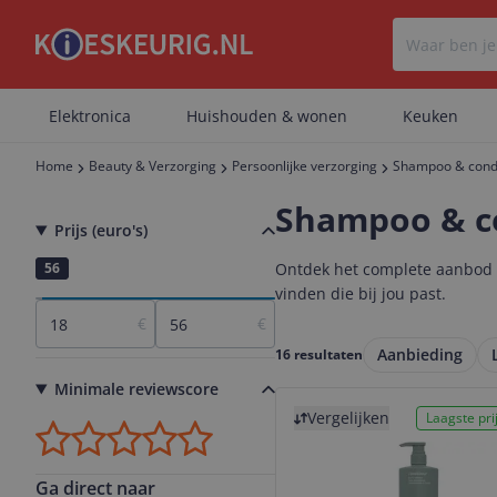
Elektronica
Huishouden & wonen
Keuken
Home
Beauty & Verzorging
Persoonlijke verzorging
Shampoo & condi
Shampoo & co
Prijs (euro's)
18
56
Ontdek het complete aanbod s
vinden die bij jou past.
€
€
Aanbieding
16 resultaten
Minimale reviewscore
Bekijk product
Vergelijken
Laagste prij
Ga direct naar