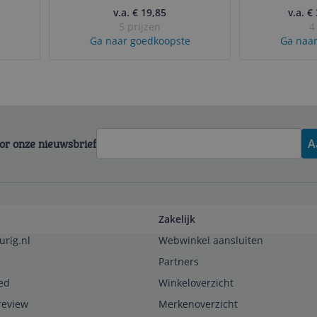
v.a. € 19,85
v.a. €
5 prijzen
4
Ga naar goedkoopste
Ga naar
voor onze nieuwsbrief
A
Zakelijk
urig.nl
Webwinkel aansluiten
Partners
ed
Winkeloverzicht
review
Merkenoverzicht