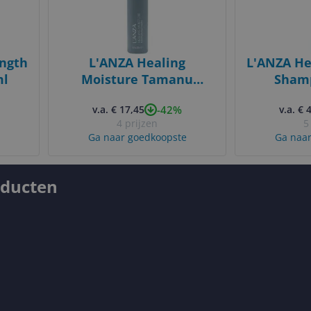
ength
L'ANZA Healing
L'ANZA He
ml
Moisture Tamanu
Sham
Cream Shampoo - 300ml
-42%
v.a. € 17,45
v.a. € 
4 prijzen
5
Ga naar goedkoopste
Ga naar
oducten