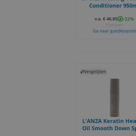
Conditioner 950
-32%
v.a. € 46,85
5 prijzen
Ga naar goedkoopste
Bekijk product
Vergelijken
L'ANZA Keratin Hea
Oil Smooth Down S
100ml