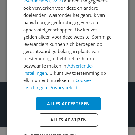
leveranciers (1892)
kunnen uw gegevens
ook verwerken voor deze en andere
doeleinden, waaronder het gebruik van
Algemeen
nauwkeurige geolocatiegegevens en
apparaateigenschappen. Uw keuzes
gelden alleen voor deze website. Sommige
Zakelijk
leveranciers kunnen zich beroepen op
gerechtvaardigd belang in plaats van
toestemming; u hebt het recht om
Volg ons op
bezwaar te maken in
Advertentie-
instellingen
. U kunt uw toestemming op
elk moment intrekken in
Cookie-
instellingen
.
Privacybeleid
Wat je ook kiest: Blijf kieskeurig
Gecontroleerde reviews
ALLES ACCEPTEREN
Betrouwbare webshops
Heldere prijzen
ALLES AFWIJZEN