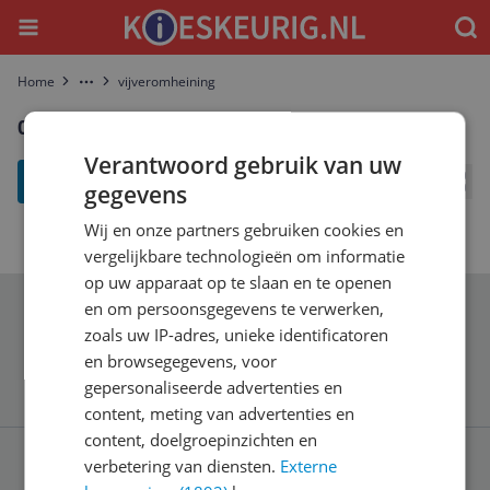
Menu
Waar
Home
vijveromheining
More
0 resultaten voor "vijveromheining"
Verantwoord gebruik van uw
filter
gegevens
Bekij
Wij en onze partners gebruiken cookies en
vergelijkbare technologieën om informatie
op uw apparaat op te slaan en te openen
en om persoonsgegevens te verwerken,
Schrijf je in voor onze nieuwsbrief
zoals uw IP-adres, unieke identificatoren
en browsegegevens, voor
gepersonaliseerde advertenties en
content, meting van advertenties en
content, doelgroepinzichten en
verbetering van diensten.
Externe
Service