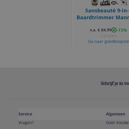
Sansbeauté 9-in-
Baardtrimmer Mann
Trimmer voor Baar
-15%
v.a. € 84,99
Lichaam - Incl. 
2 prijzen
opzetstukken -
Ga naar goedkoopste
Bodygroomer Mann
Bodytrimmer Here
Haar trimmer -
Tondeuse - 0.5-15M
Neus en Oor -
Trimapparaat - Ba
Schrijf je in 
Machine - Multigro
Service
Algemeen
Vragen?
Over Kieske