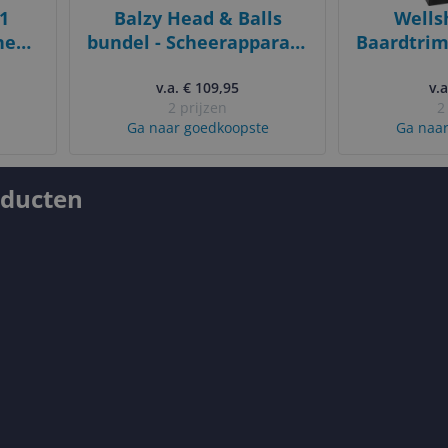
1
Balzy Head & Balls
Wells
en -
bundel - Scheerapparaat
Baardtri
d en
hoofd - Bodytrimmer -
Trimme
8
Tondeuse
v.a. € 109,95
Lichaam 
v.a
2 prijzen
2
edig
heren -
Ga naar goedkoopste
Ga naar
mannen
en -
C
n -
oducten
M -