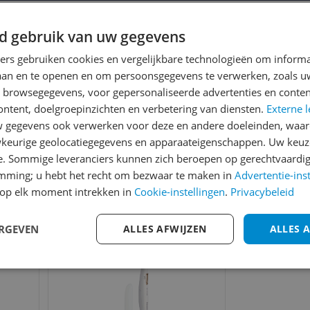
d gebruik van uw gegevens
ners gebruiken cookies en vergelijkbare technologieën om inform
laan en te openen en om persoonsgegevens te verwerken, zoals uw
n browsegegevens, voor gepersonaliseerde advertenties en conten
ontent, doelgroepinzichten en verbetering van diensten.
Externe l
gegevens ook verwerken voor deze en andere doeleinden, waar
keurige geolocatiegegevens en apparaateigenschappen. Uw keuze
e. Sommige leveranciers kunnen zich beroepen op gerechtvaardig
emming; u hebt het recht om bezwaar te maken in
Advertentie-ins
op elk moment intrekken in
Cookie-instellingen
.
Privacybeleid
Bekijk product
Vergelijken
ERGEVEN
ALLES AFWIJZEN
ALLES 