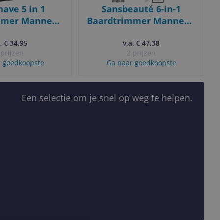
have 5 in 1
Sansbeauté 6-in-1
mmer Mannen -
Baardtrimmer Mannen -
r Baard en
Trimmer voor Baard en
- Bodytrimmer
. € 34,95
Lichaam - Incl. 6
v.a. € 47,38
 prijzen
2 prijzen
 Bodygroomer
opzetstukken -
 goedkoopste
Ga naar goedkoopste
 - Vaderdag
Bodygroomer Mannen -
adeau
Bodytrimmer Heren -
Tondeuse - 0.5-15MM -
Een selectie om je snel op weg te helpen.
Neus en Oor -
Multitrimmer - Haar
trimmer - Baard
Machine - Multigroomer