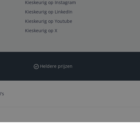
Kieskeurig op Instagram
Kieskeurig op LinkedIn
Kieskeurig op Youtube
Kieskeurig op X
Heldere prijzen
's