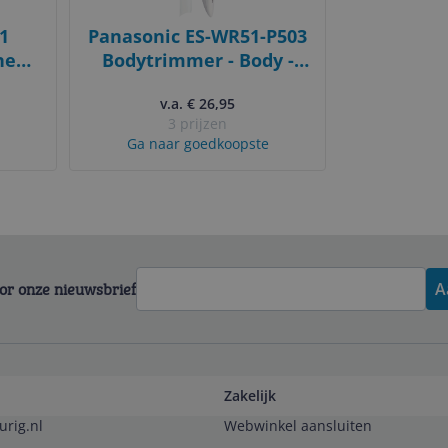
1
Panasonic ES-WR51-P503
en -
Bodytrimmer - Body -
d en
Battery
v.a. € 26,95
9
3 prijzen
Ga naar goedkoopste
en -
n -
M -
ard
voor onze nieuwsbrief
A
omer
Zakelijk
urig.nl
Webwinkel aansluiten