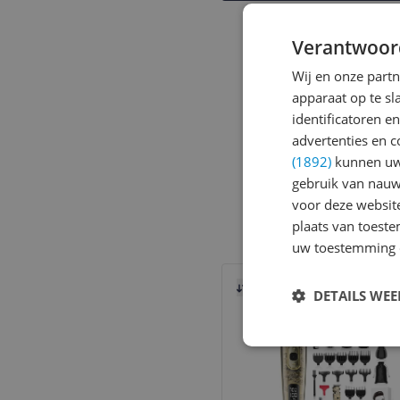
Verantwoor
Wij en onze part
apparaat op te s
identificatoren e
advertenties en c
(1892)
kunnen uw 
gebruik van nauw
voor deze websit
plaats van toest
uw toestemming 
Bekijk product
Vergelijken
DETAILS WE