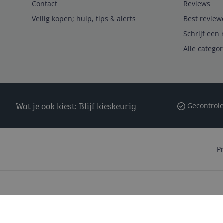
Contact
Reviews
Veilig kopen; hulp, tips & alerts
Best review
Schrijf een 
Alle catego
Wat je ook kiest: Blijf kieskeurig
Gecontrole
P