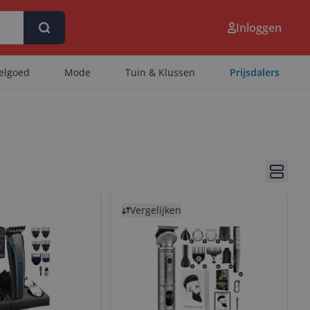
Inloggen
eelgoed
Mode
Tuin & Klussen
Prijsdalers
Bekijk 
Bekijk product
Vergelijken