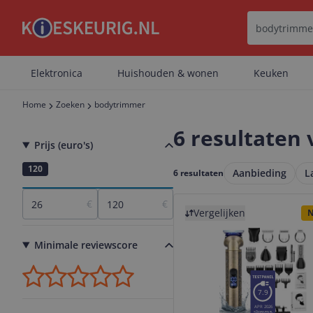
Elektronica
Huishouden & wonen
Keuken
Home
Zoeken
bodytrimmer
6 resultaten
Prijs (euro's)
26
120
Aanbieding
L
6 resultaten
Bekijk product
€
€
Vergelijken
N
Minimale reviewscore
7.9
APR 2026