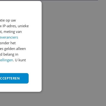
atie op uw
 IP-adres, unieke
t, meting van
everanciers
onder het
s gelden alleen
d belang in
tellingen
. U kunt
ACCEPTEREN