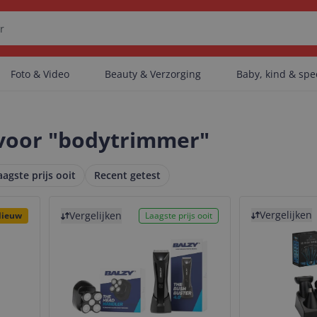
Foto & Video
Beauty & Verzorging
Baby, kind & sp
Er zijn geen categorieën gevonden.
 voor "bodytrimmer"
aagste prijs ooit
Recent getest
Er zijn geen producten gevonden.
Bekijk product
Bekijk product
Vergelijken
Vergelijken
ieuw
Laagste prijs ooit
Er zijn geen artikelen gevonden.