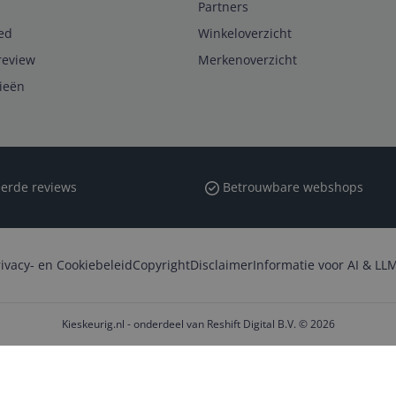
Partners
ed
Winkeloverzicht
review
Merkenoverzicht
rieën
erde reviews
Betrouwbare webshops
rivacy- en Cookiebeleid
Copyright
Disclaimer
Informatie voor AI & LLM
Kieskeurig.nl - onderdeel van Reshift Digital B.V. © 2026