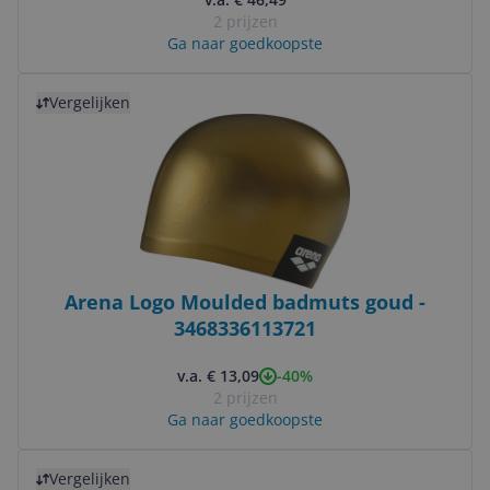
2 prijzen
Ga naar goedkoopste
Bekijk product
Vergelijken
Arena Logo Moulded badmuts goud -
3468336113721
-40%
v.a. € 13,09
2 prijzen
Ga naar goedkoopste
Bekijk product
Vergelijken