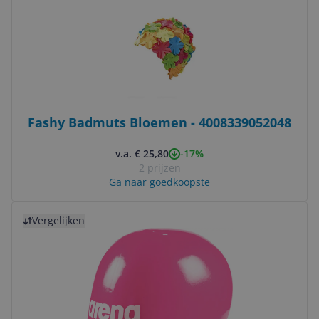
Fashy Badmuts Bloemen - 4008339052048
-17%
v.a. € 25,80
2 prijzen
Ga naar goedkoopste
Bekijk product
Vergelijken