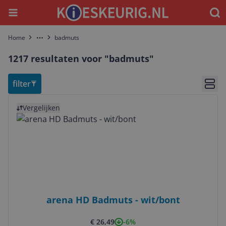
Menu
Waar
Home
badmuts
More
1217 resultaten voor "badmuts"
filter
Bekij
Bekijk product
Vergelijken
arena HD Badmuts - wit/bont
-6%
€ 26,49