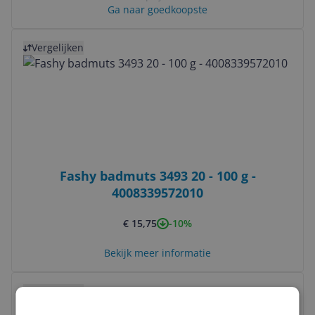
Ga naar goedkoopste
Bekijk product
Vergelijken
Fashy badmuts 3493 20 - 100 g -
4008339572010
-10%
€ 15,75
Bekijk meer informatie
Bekijk product
Vergelijken