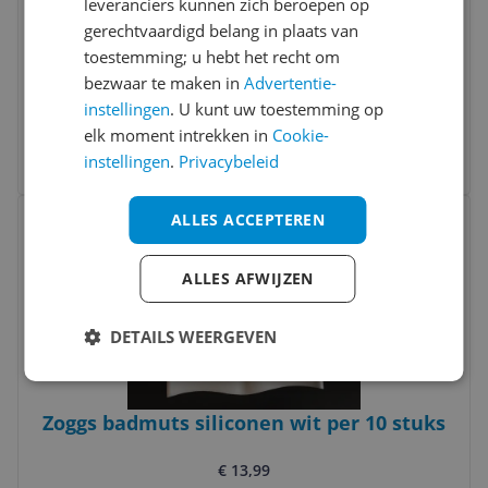
leveranciers kunnen zich beroepen op
gerechtvaardigd belang in plaats van
Arena Pop Art badmuts groen 2018 -
toestemming; u hebt het recht om
Badmutsen
bezwaar te maken in
Advertentie-
instellingen
. U kunt uw toestemming op
-9%
v.a. € 15,09
elk moment intrekken in
Cookie-
4 prijzen
instellingen
.
Privacybeleid
Ga naar goedkoopste
Bekijk product
ALLES ACCEPTEREN
Vergelijken
ALLES AFWIJZEN
DETAILS WEERGEVEN
Zoggs badmuts siliconen wit per 10 stuks
€ 13,99