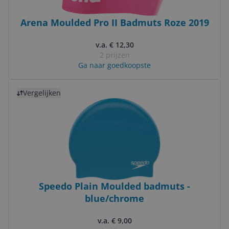
Arena Moulded Pro II Badmuts Roze 2019
v.a. € 12,30
2 prijzen
Ga naar goedkoopste
Bekijk product
Vergelijken
Speedo Plain Moulded badmuts -
blue/chrome
v.a. € 9,00