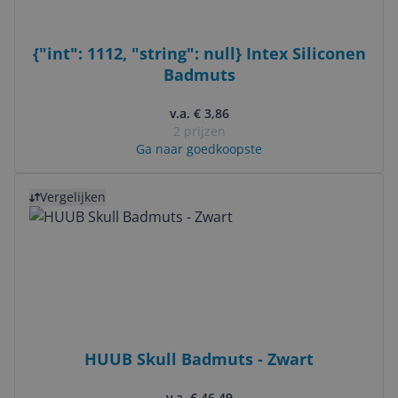
{"int": 1112, "string": null} Intex Siliconen
Badmuts
v.a. € 3,86
2 prijzen
Ga naar goedkoopste
Bekijk product
Vergelijken
HUUB Skull Badmuts - Zwart
v.a. € 46,49