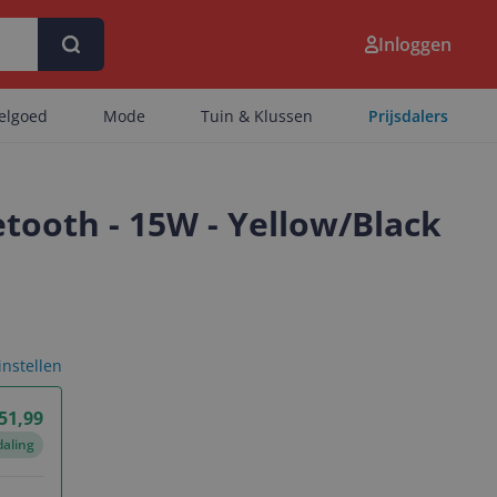
Inloggen
eelgoed
Mode
Tuin & Klussen
Prijsdalers
etooth - 15W - Yellow/Black
 instellen
 51,99
daling