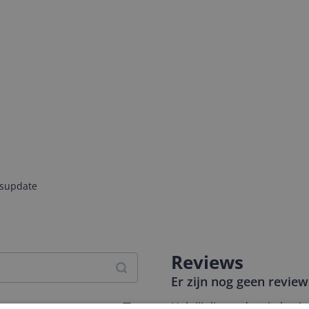
jsupdate
Reviews
Er zijn nog geen revie
Heb jij dit product in bezi