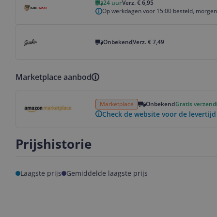
24 uur
Verz. € 6,95
Op werkdagen voor 15:00 besteld, morgen 
Bekijk product
Onbekend
Verz. € 7,49
Marketplace aanbod
Bekijk product
Marketplace
Onbekend
Gratis verzend
Check de website voor de levertijd
Prijshistorie
Laagste prijs
Gemiddelde laagste prijs