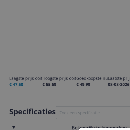
Laagste prijs ooit
Hoogste prijs ooit
Goedkoopste nu
Laatste pri
€ 47,50
€ 55,69
€ 49,99
08-08-2026
Specificaties
Belangrijkste kenmerken