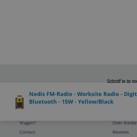
Schrijf je in 
Bekijk product
Nedis FM-Radio - Worksite Radio - Digit
Bluetooth - 15W - Yellow/Black
Service
Algemeen
Vragen?
Over Kieske
Contact
Reviews