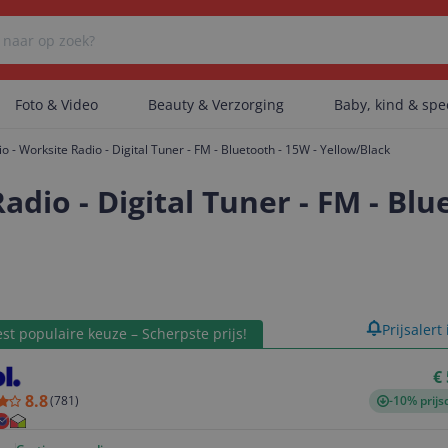
Foto & Video
Beauty & Verzorging
Baby, kind & sp
 - Worksite Radio - Digital Tuner - FM - Bluetooth - 15W - Yellow/Black
Er zijn geen categorieën gevonden.
dio - Digital Tuner - FM - Blu
Er zijn geen producten gevonden.
product
Prijsalert
st populaire keuze – Scherpste prijs!
Er zijn geen artikelen gevonden.
€
8.8
(
781
)
-10% prijs