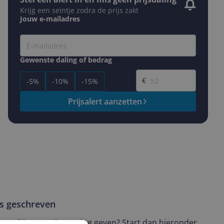
Krijg een seintje zodra de prijs zakt
Jouw e-mailadres
Gewenste daling of bedrag
Gewenste prijs
€
-5%
-10%
-15%
Prijsalert aanzetten
ws geschreven
t en wil je graag je mening geven? Start dan hieronder