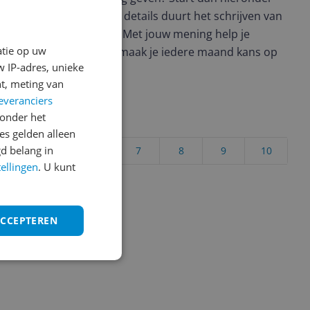
view. Afhankelijk van de details duurt het schrijven van
en de 3 en 10 minuten. Met jouw mening help je
atie op uw
ere keuze te maken én maak je iedere maand kans op
 IP-adres, unieke
ctievoorwaarden.
t, meting van
everanciers
onder het
uct?
s gelden alleen
d belang in
4
5
6
7
8
9
10
tellingen
. U kunt
Vraag 1 van 4
ACCEPTEREN