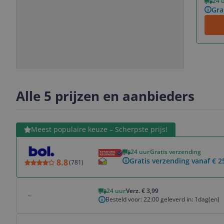
24 
Gra
Slide
Slide
Slide
Slide
1
2
3
4
Alle 5 prijzen en aanbieders
Bekijk product
Meest populaire keuze – Scherpste prijs!
24 uur
Gratis verzending
Gratis verzending vanaf € 2
8.8
(
781
)
Bekijk product
24 uur
Verz. € 3,99
Besteld voor: 22:00 geleverd in: 1dag(en)
Bekijk product