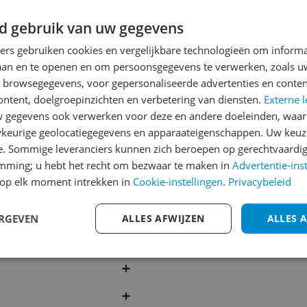
met het schrijven van je re
d gebruik van uw gegevens
een review gemiddeld tuss
ners gebruiken cookies en vergelijkbare technologieën om inform
andere bezoekers een bet
laan en te openen en om persoonsgegevens te verwerken, zoals uw
€250,-!
Klik hier voor de a
n browsegegevens, voor gepersonaliseerde advertenties en conten
Cijfer
ontent, doelgroepinzichten en verbetering van diensten.
Externe l
gegevens ook verwerken voor deze en andere doeleinden, waar
Welk cijfer geef jij dit prod
keurige geolocatiegegevens en apparaateigenschappen. Uw keuze
e. Sommige leveranciers kunnen zich beroepen op gerechtvaardig
1
2
3
emming; u hebt het recht om bezwaar te maken in
Advertentie-ins
op elk moment intrekken in
Cookie-instellingen
.
Privacybeleid
ERGEVEN
ALLES AFWIJZEN
ALLES 
266