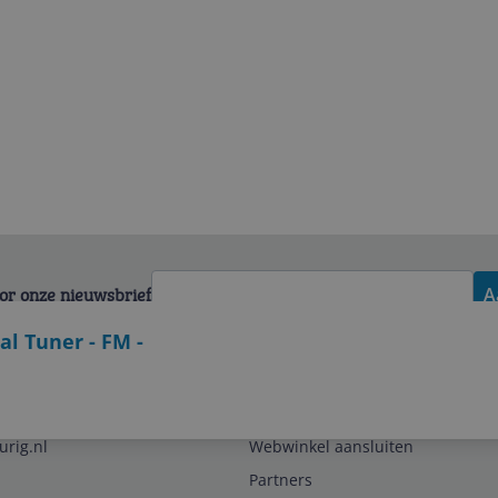
voor onze nieuwsbrief
A
al Tuner - FM -
Zakelijk
urig.nl
Webwinkel aansluiten
Partners