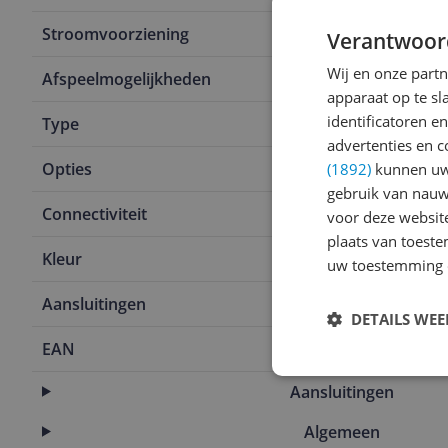
Stroomvoorziening
Batterij
Verantwoor
Wij en onze part
Afspeelmogelijkheden
AM/FM radio
apparaat op te s
identificatoren e
Type
Bouwradio
advertenties en c
Opties
Waterdicht
(1892)
kunnen uw 
gebruik van nauw
Connectiviteit
Aux
voor deze websit
plaats van toest
Kleur
Zwart
uw toestemming 
Aansluitingen
AUX ingang
DETAILS WE
EAN
5412810326
Aansluitingen
Algemeen