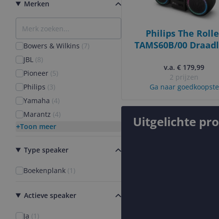
Merken
Philips The Rolle
TAMS60B/00 Draadl
Bowers & Wilkins
(
7
)
Stereoluidspreker 
JBL
(
8
)
v.a. € 179,99
60W
Pioneer
(
5
)
2 prijzen
Philips
(
3
)
Ga naar goedkoopste
Yamaha
(
4
)
Marantz
(
4
)
Uitgelichte pr
Toon meer
Type speaker
Boekenplank
(
1
)
Actieve speaker
Ja
(
1
)