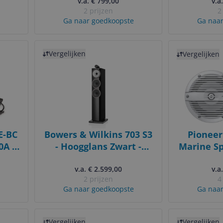
v.a. € 799,00
v.a
2 prijzen
2
Ga naar goedkoopste
Ga naar
Bekijk product
Bekijk product
Vergelijken
Vergelijken
E-BC
Bowers & Wilkins 703 S3
Pioneer
0A -
- Hoogglans Zwart -
Marine Sp
p -
Vloerstaande Speaker -
- White -
AGM,
v.a. € 2.599,00
1 stuk
v.a
2 prijzen
4
e
Ga naar goedkoopste
Ga naar
Bekijk product
Bekijk product
Vergelijken
Vergelijken