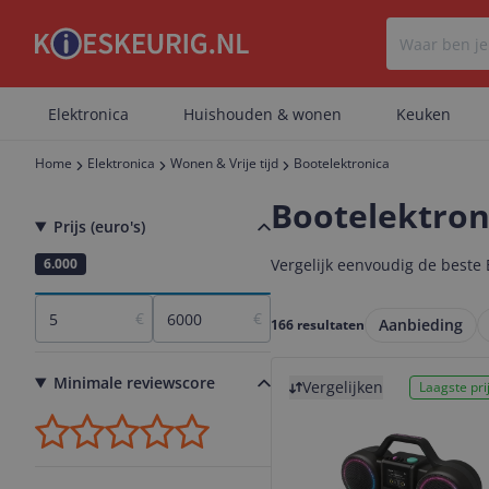
Elektronica
Huishouden & wonen
Keuken
Home
Elektronica
Wonen & Vrije tijd
Bootelektronica
Bootelektron
Prijs (euro's)
5
6.000
Vergelijk eenvoudig de beste B
€
€
Aanbieding
166 resultaten
Bekijk product
Minimale reviewscore
Vergelijken
Laagste prij