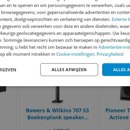
er -
Network Receiver -
CCM38
laan en te openen en om persoonsgegevens te verwerken, zoals uw
Black
Plafondsp
n browsegegevens, voor gepersonaliseerde advertenties en conten
-31%
v.a. € 517,00
v.a
80W - 
8 prijzen
4
ontent, doelgroepinzichten en verbetering van diensten.
Externe l
Ga naar goedkoopste
Ga naar
gegevens ook verwerken voor deze en andere doeleinden, waar
keurige geolocatiegegevens en apparaateigenschappen. Uw keuze
e. Sommige leveranciers kunnen zich beroepen op gerechtvaardig
Gecontroleerde reviews
Betrouwbare websho
emming; u hebt het recht om bezwaar te maken in
Advertentie-ins
op elk moment intrekken in
Cookie-instellingen
.
Privacybeleid
Bekijk product
Bekijk product
Vergelijken
Vergelijken
Laagste prijs ooit
ERGEVEN
ALLES AFWIJZEN
ALLES 
Bowers & Wilkins 707 S3
Pioneer 
Boekenplank speaker -
Actieve
Mocha
15