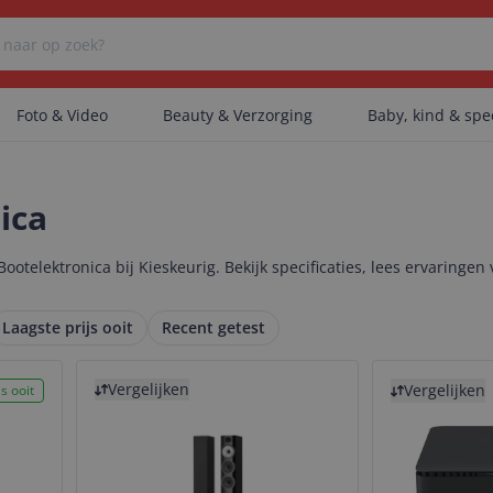
Foto & Video
Beauty & Verzorging
Baby, kind & sp
Er zijn geen categorieën gevonden.
ica
ootelektronica bij Kieskeurig. Bekijk specificaties, lees ervaringen
Er zijn geen producten gevonden.
Laagste prijs ooit
Recent getest
Bekijk product
Bekijk product
Er zijn geen artikelen gevonden.
Vergelijken
Vergelijken
s ooit