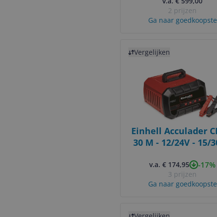
v.a. € 599,00
2 prijzen
Ga naar goedkoopste
Bekijk product
Vergelijken
Einhell Acculader C
30 M - 12/24V - 15/3
3-600Ah - Starthul
-17%
Geschikt voor Gel, 
v.a. € 174,95
3 prijzen
Onderhoudsvrij
Ga naar goedkoopste
loodzuur accu's
Bekijk product
Vergelijken