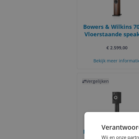
Bowers & Wilkins 70
Vloerstaande speak
Mocha
€ 2.599,00
Bekijk meer informati
Bekijk product
Vergelijken
Verantwoor
Bowers & Wilkins 60
Wij en onze part