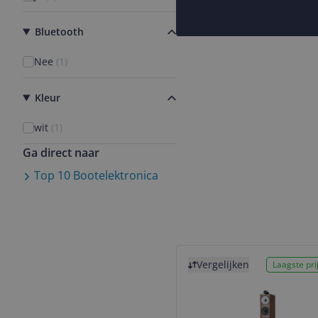
Bluetooth
Nee
(
1
)
Kleur
wit
(
1
)
Ga direct naar
Top 10
Bootelektronica
Bekijk product
Vergelijken
Laagste prij