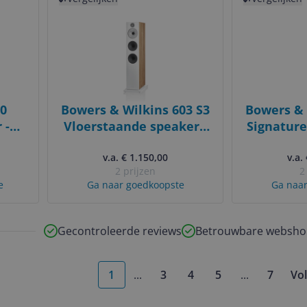
0
Bowers & Wilkins 603 S3
Bowers & 
 -
Vloerstaande speaker -
Signature
Eiken
speaker - 
v.a. € 1.150,00
v.a.
2 prijzen
2
e
Ga naar goedkoopste
Ga naar
Gecontroleerde reviews
Betrouwbare websho
1
...
3
4
5
...
7
Vo
More pages
More pages