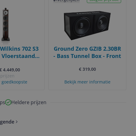
Wilkins 702 S3
Ground Zero GZIB 2.30BR
 Vloerstaande
- Bass Tunnel Box - Front
Datuk Gloss - 1
€ 319,00
 € 4.449,00
stuk
 prijzen
 goedkoopste
Bekijk meer informatie
ps
Heldere prijzen
lgende