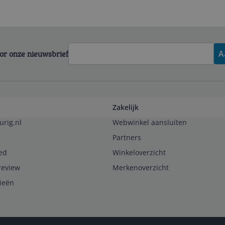
voor onze nieuwsbrief
A
Zakelijk
urig.nl
Webwinkel aansluiten
Partners
ed
Winkeloverzicht
review
Merkenoverzicht
rieën