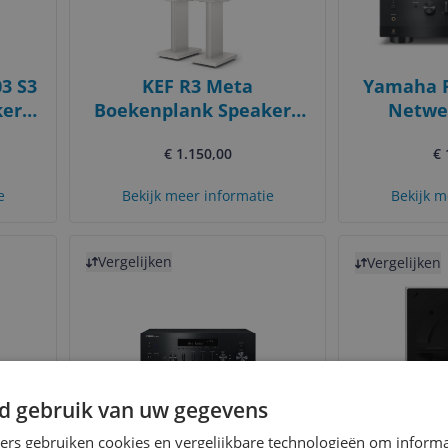
3 S3
KEF R3 Meta
Yamaha R
er -
Boekenplank Speaker -
Netwer
Wit Hoogglans (Per Paar)
€ 1.150,00
€ 
e
Bekijk meer informatie
Bekijk m
Bekijk product
Bekijk product
Vergelijken
Vergelijken
d gebruik van uw gegevens
6 S3
Yamaha R-N600A -
Bowers
ners gebruiken cookies en vergelijkbare technologieën om inform