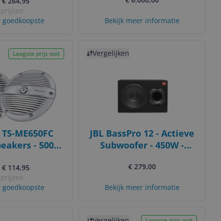
. € 264,95
 prijzen
 goedkoopste
Bekijk meer informatie
Bekijk product
Vergelijken
Laagste prijs ooit
 TS-ME650FC
JBL BassPro 12 - Actieve
eakers - 500W
Subwoofer - 450W -
 2-Way - 2x 75W
Zwart/Oranje
€ 279,00
. € 114,95
RMS
 prijzen
 goedkoopste
Bekijk meer informatie
Bekijk product
Vergelijken
Laagste prijs ooit