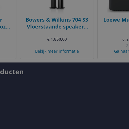
r
Bowers & Wilkins 704 S3
Loewe Mu
oze
Vloerstaande speaker -
Zwart
Hoogglans zwart
€ 1.850,00
v.a
2
Bekijk meer informatie
Ga naar
oducten