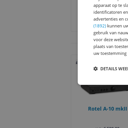
Boekenplank speak
apparaat op te s
Zwart - 1 stuk
identificatoren e
v.a. € 499,00
4 prijzen
advertenties en c
Ga naar goedkoopste
(1892)
kunnen uw 
gebruik van nauw
voor deze websit
plaats van toest
uw toestemming 
Bekijk product
Vergelijken
DETAILS WE
Rotel A-10 mkII