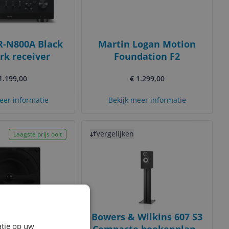
-N800A Black
Martin Logan Motion
k receiver
Foundation F2
1.199,00
€ 1.299,00
eer informatie
Bekijk meer informatie
Bekijk product
Vergelijken
Laagste prijs ooit
 & Wilkins
Bowers & Wilkins 607 S3
atie op uw