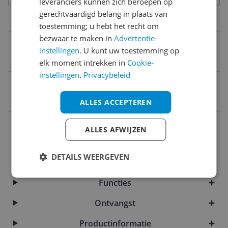
leveranciers kunnen zich beroepen op
gerechtvaardigd belang in plaats van
Algemeen
toestemming; u hebt het recht om
bezwaar te maken in
Advertentie-
Kleur
instellingen
. U kunt uw toestemming op
Zwart
elk moment intrekken in
Cookie-
instellingen
.
Privacybeleid
Type
Bouwradio
ALLES ACCEPTEREN
EAN
ALLES AFWIJZEN
0088381743167
DETAILS WEERGEVEN
Aansluitingen
Functies
Ontvangst
Productinformatie