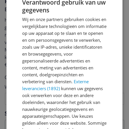
Reviews
Verantwoord gebruik van uw
Er zijn nog geen reviews geschreven
gegevens
Wij en onze partners gebruiken cookies en
Heb jij dit product in bezit en wil je graag je mening
vergelijkbare technologieën om informatie
geven? Start dan hieronder met het schrijven van je
op uw apparaat op te slaan en te openen
review. Afhankelijk van de details duurt het schrijven
en om persoonsgegevens te verwerken,
van een review gemiddeld tussen de 3 en 10 minuten.
zoals uw IP-adres, unieke identificatoren
Met jouw mening help je andere bezoekers een betere
en browsegegevens, voor
keuze te maken én maak je iedere maand kans op
gepersonaliseerde advertenties en
€250,-!
Klik hier voor de actievoorwaarden.
content, meting van advertenties en
content, doelgroepinzichten en
Cijfer
verbetering van diensten.
Externe
Welk cijfer geef jij dit product?
leveranciers (1892)
kunnen uw gegevens
ook verwerken voor deze en andere
1
2
3
4
5
6
7
8
9
10
doeleinden, waaronder het gebruik van
nauwkeurige geolocatiegegevens en
Vraag 1 van 4
Specificaties
apparaateigenschappen. Uw keuzes
gelden alleen voor deze website. Sommige