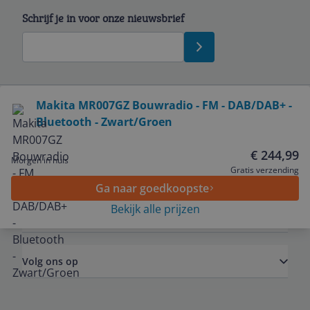
Schrijf je in voor onze nieuwsbrief
Bekijk product
Makita MR007GZ Bouwradio - FM - DAB/DAB+ -
Bluetooth - Zwart/Groen
Service
€ 244,99
Morgen in huis
Algemeen
Gratis verzending
Ga naar goedkoopste
Bekijk alle prijzen
Zakelijk
Volg ons op