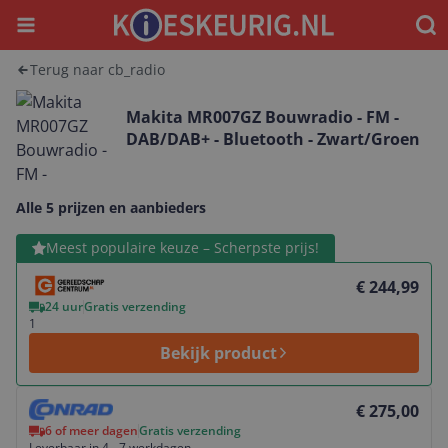
Menu
Waar
Terug naar cb_radio
Makita MR007GZ Bouwradio - FM -
DAB/DAB+ - Bluetooth - Zwart/Groen
Alle 5 prijzen en aanbieders
Bekijk product
Meest populaire keuze – Scherpste prijs!
€ 244,99
24 uur
Gratis verzending
1
Bekijk product
Bekijk product
€ 275,00
6 of meer dagen
Gratis verzending
Leverbaar in 4 - 7 werkdagen