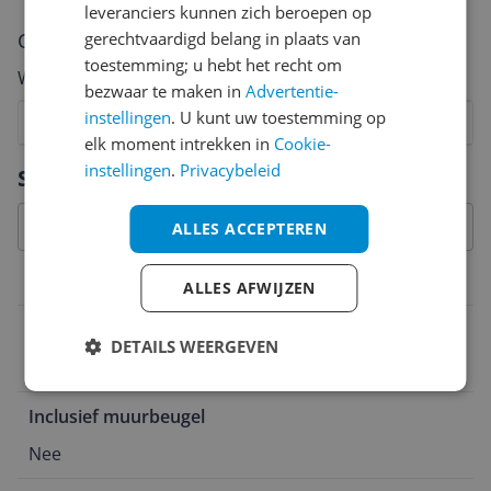
leveranciers kunnen zich beroepen op
Cijfer
gerechtvaardigd belang in plaats van
toestemming; u hebt het recht om
Welk cijfer geef jij dit product?
bezwaar te maken in
Advertentie-
instellingen
. U kunt uw toestemming op
1
2
3
4
5
6
7
8
9
10
elk moment intrekken in
Cookie-
Vraag 1 van 4
instellingen
.
Privacybeleid
Specificaties
ALLES ACCEPTEREN
Fysieke kenmerken
ALLES AFWIJZEN
Product breedte
DETAILS WEERGEVEN
10,5 cm
Inclusief muurbeugel
Nee