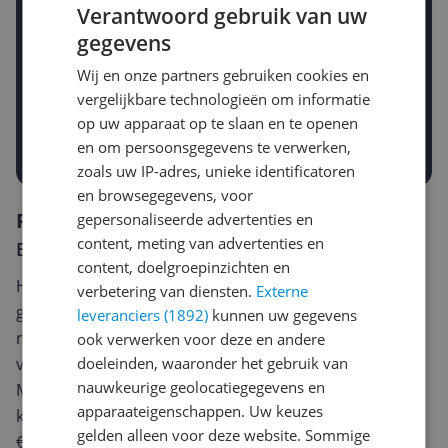
Verantwoord gebruik van uw
gegevens
Gewenste daling of bedrag
Wij en onze partners gebruiken cookies en
Gewenste prijs
vergelijkbare technologieën om informatie
€
-5%
-10%
-15%
op uw apparaat op te slaan en te openen
Prijsalert aanzetten
en om persoonsgegevens te verwerken,
zoals uw IP-adres, unieke identificatoren
en browsegegevens, voor
Reviews
gepersonaliseerde advertenties en
content, meting van advertenties en
Er zijn nog geen reviews geschreven
content, doelgroepinzichten en
Heb jij dit product in bezit en wil je graag je mening
verbetering van diensten.
Externe
geven? Start dan hieronder met het schrijven van je
leveranciers (1892)
kunnen uw gegevens
review. Afhankelijk van de details duurt het schrijven
ook verwerken voor deze en andere
van een review gemiddeld tussen de 3 en 10 minuten.
doeleinden, waaronder het gebruik van
nauwkeurige geolocatiegegevens en
Met jouw mening help je andere bezoekers een betere
apparaateigenschappen. Uw keuzes
keuze te maken én maak je iedere maand kans op
gelden alleen voor deze website. Sommige
€250,-!
Klik hier voor de actievoorwaarden.