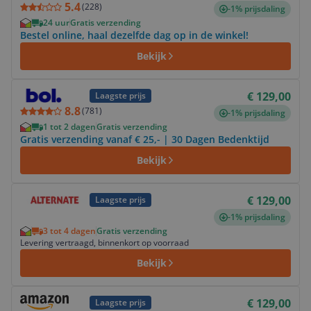
5.4
(
228
)
-1% prijsdaling
24 uur
Gratis verzending
Bestel online, haal dezelfde dag op in de winkel!
Bekijk
Bekijk product
€ 129,00
Laagste prijs
8.8
(
781
)
-1% prijsdaling
1 tot 2 dagen
Gratis verzending
Gratis verzending vanaf € 25,- | 30 Dagen Bedenktijd
Bekijk
Bekijk product
€ 129,00
Laagste prijs
-1% prijsdaling
3 tot 4 dagen
Gratis verzending
Levering vertraagd, binnenkort op voorraad
Bekijk
Bekijk product
€ 129,00
Laagste prijs