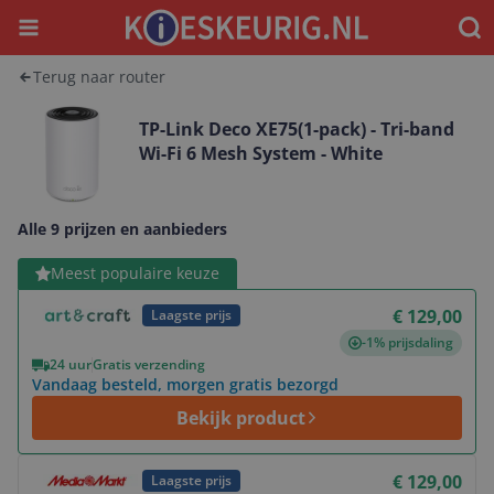
Menu
Waar
Terug naar router
TP-Link Deco XE75(1-pack) - Tri-band
Wi-Fi 6 Mesh System - White
Alle 9 prijzen en aanbieders
Bekijk product
Meest populaire keuze
€ 129,00
Laagste prijs
-1% prijsdaling
24 uur
Gratis verzending
Vandaag besteld, morgen gratis bezorgd
Bekijk product
Bekijk product
€ 129,00
Laagste prijs