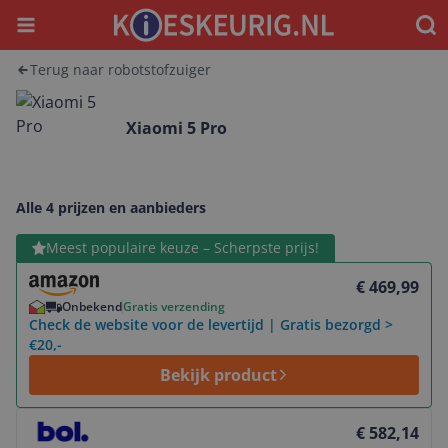
Menu
Waar
Terug naar robotstofzuiger
Xiaomi 5 Pro
Alle 4 prijzen en aanbieders
Bekijk product
Meest populaire keuze – Scherpste prijs!
€ 469,99
Onbekend
Gratis verzending
Check de website voor de levertijd | Gratis bezorgd >
€20,-
Bekijk product
Bekijk product
€ 582,14