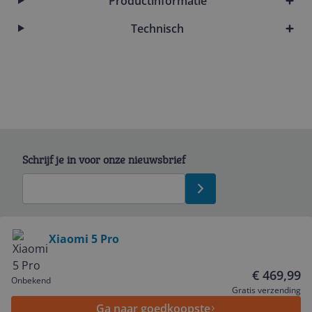
Productinformatie
Technisch
Schrijf je in voor onze nieuwsbrief
Bekijk product
Xiaomi 5 Pro
Service
€ 469,99
Onbekend
Gratis verzending
Ga naar goedkoopste