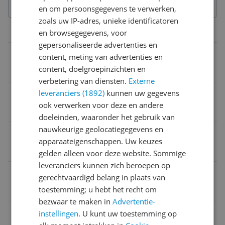
en om persoonsgegevens te verwerken,
zoals uw IP-adres, unieke identificatoren
Belangrijkste kenmerken
en browsegegevens, voor
gepersonaliseerde advertenties en
Reinigt ondergronden
content, meting van advertenties en
content, doelgroepinzichten en
Harde vloeren
verbetering van diensten.
Externe
leveranciers (1892)
kunnen uw gegevens
Geluidsniveau
ook verwerken voor deze en andere
70 dB
doeleinden, waaronder het gebruik van
nauwkeurige geolocatiegegevens en
Gewicht
apparaateigenschappen. Uw keuzes
3,97 kg
gelden alleen voor deze website. Sommige
leveranciers kunnen zich beroepen op
Type apparaat
gerechtvaardigd belang in plaats van
toestemming; u hebt het recht om
Steelstofzuiger
bezwaar te maken in
Advertentie-
Gebruikstijd accu hoogste stand
instellingen
. U kunt uw toestemming op