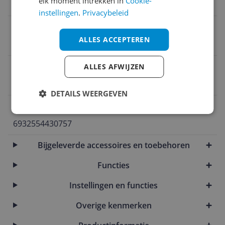
elk moment intrekken in
Cookie-
140 min
instellingen
.
Privacybeleid
Inclusief kruimelzuiger
ALLES ACCEPTEREN
Nee
Stof capaciteit
ALLES AFWIJZEN
4 l
DETAILS WEERGEVEN
EAN
6932554430757
Bijgeleverde accessoires en toebehoren
Functies
Instellingen en functies
Overige kenmerken